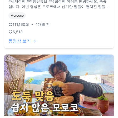
#세계여행 #여행유튜브 #유럽여행 여러분 안녕하세요, 송숲
입니다. 이번 영상은 모로코에서 신기한 일들이 펼쳐진 일들의
영상입니다. 참으로 어이가 없던 날입니다. 오늘도 영상 봐주
Morocco
셔서 감사드리고, 오늘도 행복한 하루 보내시길 바랍니다. 오
늘도 사랑합니다. 비즈니스 이메일: biz@companyboat.com
111,160
회
•
4개월 전
개인 이메일: dlstjr8585@naver.com 인스타그램:
6,513
song_forest 카메라: GoPro12 black, Iphone 13 드론: DJI
Mini Pro3
동영상 보기 →