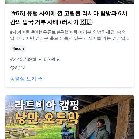
[#66] 유럽 사이에 낀 고립된 러시아 탐방과 6시
간의 입국 거부 사태 (러시아 🇷🇺)
#세계여행 #여행유튜브 #유럽여행 여러분 안녕하세요, 송숲
입니다. 이번 영상은 홀로 외롭게 있는 러시아를 가본 영상입
니다. 오늘도 영상 봐주셔서 감사드리고, 오늘도 행복한 하루
Russia
보내시길 바랍니다. 오늘도 사랑합니다. 비즈니스 이메일:
biz@companyboat.com 개인 이메일:
145,739
회
•
6개월 전
dlstjr8585@naver.com 인스타그램: song_forest 카메라:
8,114
GoPro12 black, Iphone 13 드론: DJI Mini Pro3
동영상 보기 →