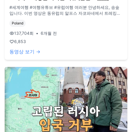
#세계여행 #여행유튜브 #유럽여행 여러분 안녕하세요, 송숲
입니다. 이번 영상은 동유럽의 알프스 자코파네에서 트레킹을
한 영상입니다. 오늘도 영상 봐주셔서 감사드리고, 오늘도 행
Poland
복한 하루 보내시길 바랍니다. 오늘도 사랑합니다. 비즈니스
이메일: biz@companyboat.com 개인 이메일:
137,704
회
•
6개월 전
dlstjr8585@naver.com 인스타그램: song_forest 카메라:
6,853
GoPro12 black, Iphone 13 드론: DJI Mini Pro3
동영상 보기 →