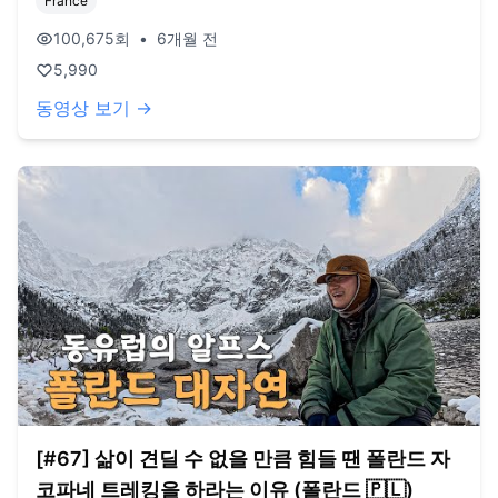
France
니다. 오늘도 영상 봐주셔서 감사드리고, 오늘도 행복한 하루
보내시길 바랍니다. 오늘도 사랑합니다. 비즈니스 이메일:
100,675
회
•
6개월 전
biz@companyboat.com 개인 이메일:
5,990
dlstjr8585@naver.com 인스타그램: song_forest 카메라:
GoPro12 black, Iphone 13 드론: DJI Mini Pro3
동영상 보기 →
[#67] 삶이 견딜 수 없을 만큼 힘들 땐 폴란드 자
코파네 트레킹을 하라는 이유 (폴란드 🇵🇱)