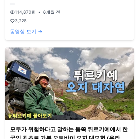
참으로 값진 경험이었습니다. 오늘도 영상 봐주셔서 감사드리
고, 오늘도 행복한 하루 보내시길 바랍니다. 오늘도 사랑합니
114,870
회
•
8개월 전
다. 비즈니스 이메일: biz@companyboat.com 개인 이메일:
dlstjr8585@naver.com 인스타그램: song_forest 카메라:
3,228
GoPro12 black, Iphone 13 드론: DJI Mini Pro3
동영상 보기 →
모두가 위험하다고 말하는 동쪽 튀르키예에서 한
국인 최초로 가본 오토바이 오지 대모험 (유라시