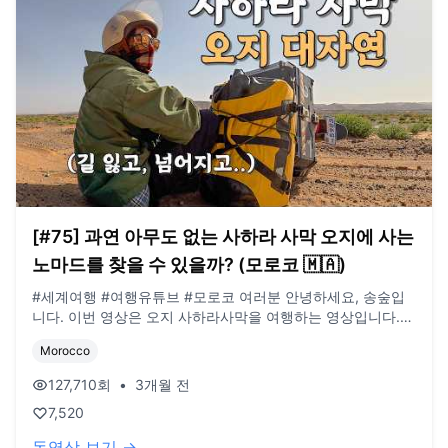
[#75] 과연 아무도 없는 사하라 사막 오지에 사는
노마드를 찾을 수 있을까? (모로코 🇲🇦)
#세계여행 #여행유튜브 #모로코 여러분 안녕하세요, 송숲입
니다. 이번 영상은 오지 사하라사막을 여행하는 영상입니다.
매우 힘들었습니다. 오늘도 영상 봐주셔서 감사드리고, 오늘도
Morocco
행복한 하루 보내시길 바랍니다. 오늘도 사랑합니다. 비즈니
스 이메일: biz@companyboat.com 개인 이메일:
127,710
회
•
3개월 전
dlstjr8585@naver.com 인스타그램: song_forest 카메라:
7,520
Ozmo Action5, Iphone 15 pro 드론: DJI Mini Pro3
동영상 보기 →