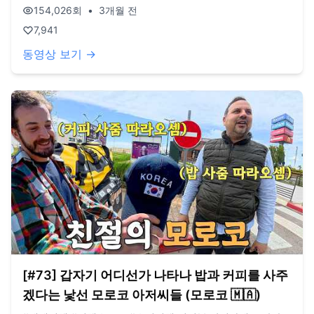
니다. 오늘도 사랑합니다. 비즈니스 이메일:
154,026
회
•
3개월 전
biz@companyboat.com 개인 이메일:
7,941
dlstjr8585@naver.com 인스타그램: song_forest 카메라:
Ozmo Action5, Iphone 15 pro 드론: DJI Mini Pro3
동영상 보기 →
[#73] 갑자기 어디선가 나타나 밥과 커피를 사주
겠다는 낯선 모로코 아저씨들 (모로코 🇲🇦)