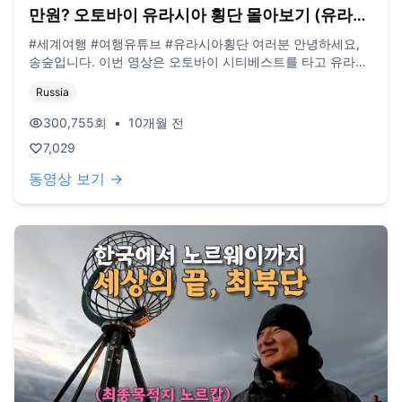
만원? 오토바이 유라시아 횡단 몰아보기 (유라시
아 🇷🇺)
#세계여행 #여행유튜브 #유라시아횡단 여러분 안녕하세요,
송숲입니다. 이번 영상은 오토바이 시티베스트를 타고 유라시
아 횡단 시작하는 몰아보기 영상입니다. 오늘도 영상 봐주셔서
Russia
감사드리고, 오늘도 행복한 하루 보내시길 바랍니다. 오늘도
사랑합니다. 비즈니스 이메일: biz@companyboat.com 개인
300,755
회
•
10개월 전
이메일: dlstjr8585@naver.com 인스타그램: song_forest 카
7,029
메라: GoPro12 black, Iphone 13 드론: DJI Mini Pro3
동영상 보기 →