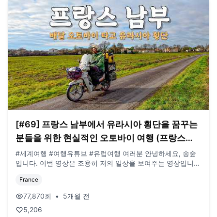
[#69] 프랑스 남부에서 유라시아 횡단을 꿈꾸는
분들을 위한 현실적인 오토바이 여행 (프랑스
🇫🇷)
#세계여행 #여행유튜브 #유럽여행 여러분 안녕하세요, 송숲
입니다. 이번 영상은 조용히 저의 일상을 보여주는 영상입니
다. 좋은 면의 여행도 충분히 많지만 외로울 수도 있는 것도 여
France
행입니다. 또 다른 면을 보여드리고 싶었습니다. 오늘도 영상
봐주셔서 감사드리고, 오늘도 행복한 하루 보내시길 바랍니다.
77,870
회
•
5개월 전
오늘도 사랑합니다. 비즈니스 이메일:
5,206
biz@companyboat.com 개인 이메일: