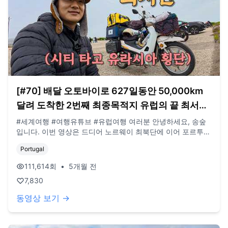
[#70] 배달 오토바이로 627일동안 50,000km
달려 도착한 2번째 최종목적지 유럽의 끝 최서단
(포르투갈 🇵🇹)
#세계여행 #여행유튜브 #유럽여행 여러분 안녕하세요, 송숲
입니다. 이번 영상은 드디어 노르웨이 최북단에 이어 포르투갈
최서단에 도착한 영상입니다. 참으로 힘들었습니다. 감사합니
Portugal
다. 오늘도 영상 봐주셔서 감사드리고, 오늘도 행복한 하루 보
내시길 바랍니다. 오늘도 사랑합니다. 비즈니스 이메일:
111,614
회
•
5개월 전
biz@companyboat.com 개인 이메일:
7,830
dlstjr8585@naver.com 인스타그램: song_forest 카메라:
GoPro12 black, Iphone 13 드론: DJI Mini Pro3
동영상 보기 →