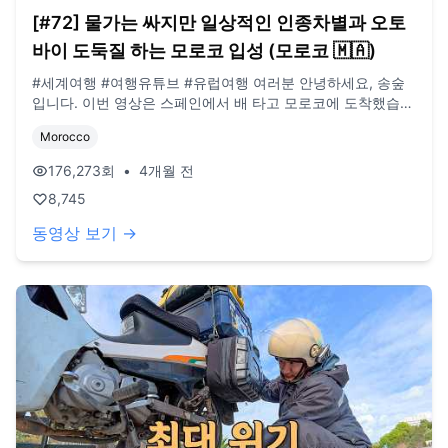
[#72] 물가는 싸지만 일상적인 인종차별과 오토
바이 도둑질 하는 모로코 입성 (모로코 🇲🇦)
#세계여행 #여행유튜브 #유럽여행 여러분 안녕하세요, 송숲
입니다. 이번 영상은 스페인에서 배 타고 모로코에 도착했습니
다. 오토바이 도둑 맞고 인종차별 당하고 재밌는 여행이 될 거
Morocco
같습니다. 오늘도 영상 봐주셔서 감사드리고, 오늘도 행복한
하루 보내시길 바랍니다. 오늘도 사랑합니다. 비즈니스 이메
176,273
회
•
4개월 전
일: biz@companyboat.com 개인 이메일:
8,745
dlstjr8585@naver.com 인스타그램: song_forest 카메라:
GoPro12 black, Iphone 13 드론: DJI Mini Pro3
동영상 보기 →