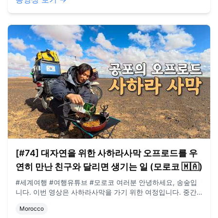
[#74] 대자연을 위한 사하라사막 오프로드를 우
연히 만난 친구와 달리면 생기는 일 (모로코 🇲🇦)
#세계여행 #여행유튜브 #모로코 여러분 안녕하세요, 송숲입
니다. 이번 영상은 사하라사막을 가기 위한 여정입니다. 중간
에 원숭이들과 나심을 만났는데 굉장히 반갑더라구요. 오늘도
Morocco
영상 봐주셔서 감사드리고, 오늘도 행복한 하루 보내시길 바랍