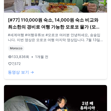
[#77] 110,000원 숙소, 14,000원 숙소 비교와
최소한의 경비로 여행 가능한 모로코 물가 (모로
코 🇲🇦)
#세계여행 #여행유튜브 #모로코 여러분 안녕하세요, 송숲입
니다. 이번 영상은 모로코 여행 마지막 영상입니다. 7월 13일
월요일 오후 8시 40분부터 목요일까지 EBS세계테마기행 조
Morocco
지아편이 방영됩니다. 오늘도 영상 봐주셔서 감사드리고, 오늘
도 행복한 하루 보내시길 바랍니다. 오늘도 사랑합니다. 비즈
133,836
회
•
1개월 전
니스 이메일: biz@companyboat.com 개인 이메일:
7,572
dlstjr8585@naver.com 인스타그램: song_forest 카메라:
Ozmo Action5, Iphone 15 pro 드론: DJI Mini Pro3
동영상 보기 →