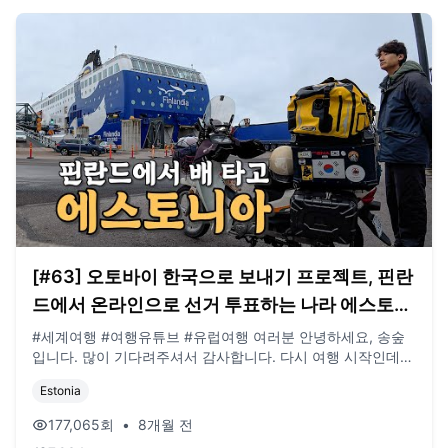
[#63] 오토바이 한국으로 보내기 프로젝트, 핀란
드에서 온라인으로 선거 투표하는 나라 에스토니
아에 배 타고 가면 생기는 일 (핀란드 🇫🇮)
#세계여행 #여행유튜브 #유럽여행 여러분 안녕하세요, 송숲
입니다. 많이 기다려주셔서 감사합니다. 다시 여행 시작인데
재밌게 해보겠습니다. 오늘도 영상 봐주셔서 감사드리고, 오늘
Estonia
도 행복한 하루 보내시길 바랍니다. 오늘도 사랑합니다. 비즈
니스 이메일: biz@companyboat.com 개인 이메일:
177,065
회
•
8개월 전
dlstjr8585@naver.com 인스타그램: song_forest 카메라: