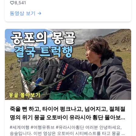
8,541
dlstjr8585@naver.com 인스타그램: song_forest 카메라:
GoPro12 black, Iphone 13 드론: DJI Mini Pro3
동영상 보기 →
죽을 뻔 하고, 타이어 펑크나고, 넘어지고, 절체절
명의 위기 몽골 오토바이 유라시아 횡단 몰아보기
(유라시아 🇲🇳)
#세계여행 #여행유튜브 #유라시아횡단 여러분 안녕하세요,
송숲입니다. 이번 영상은 오토바이 시티베스트를 타고 몽골 몰