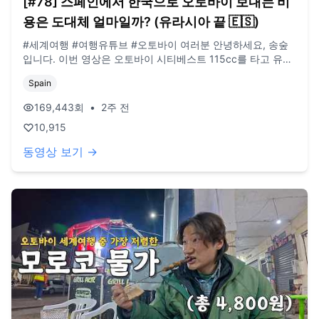
[#78] 스페인에서 한국으로 오토바이 보내는 비
용은 도대체 얼마일까? (유라시아 끝 🇪🇸)
#세계여행 #여행유튜브 #오토바이 여러분 안녕하세요, 송숲
입니다. 이번 영상은 오토바이 시티베스트 115cc를 타고 유라
시아 횡단의 마지막 영상입니다. 2년 동안의 여정을 함께 해주
Spain
셔서 진심으로 감사드립니다. 오늘도 영상 봐주셔서 감사드리
고, 오늘도 행복한 하루 보내시길 바랍니다. 오늘도 사랑합니
169,443
회
•
2주 전
다. 비즈니스 이메일: biz@companyboat.com 개인 이메일:
10,915
dlstjr8585@naver.com 인스타그램: song_forest 카메라:
Ozmo Action5, Iphone 15 pro 드론: DJI Mini Pro3
동영상 보기 →