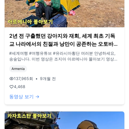
2년 전 구출했던 강아지와 재회, 세계 최초 기독
교 나라에서의 친절과 낭만이 공존하는 오토바이
여행 (유라시아 🇦🇲)
#세계여행 #여행유튜브 #유라시아횡단 여러분 안녕하세요,
송숲입니다. 이번 영상은 조지아 아르메니아 몰아보기 영상입
니다. 외장하드가 고장나서 조금 늦었습니다..! 오늘도 영상 봐
Armenia
주셔서 감사드리고, 오늘도 행복한 하루 보내시길 바랍니다.
오늘도 사랑합니다. 비즈니스 이메일:
137,965
회
•
9개월 전
biz@companyboat.com 개인 이메일:
4,468
dlstjr8585@naver.com 인스타그램: song_forest 카메라:
GoPro12 black, Iphone 13 드론: DJI Mini Pro3
동영상 보기 →