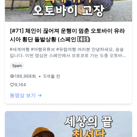
[#71] 체인이 끊어져 운행이 멈춘 오토바이 유라
시아 횡단 돌발상황 (스페인 🇪🇸)
#세계여행 #여행유튜브 #유럽여행 여러분 안녕하세요, 송숲
입니다. 이번 영상은 스페인에서 모로코로 가는 도중 오토바이
방구가 고장난 영상입니다. 오늘도 영상 봐주셔서 감사드리고,
Spain
오늘도 행복한 하루 보내시길 바랍니다. 오늘도 사랑합니다.
비즈니스 이메일: biz@companyboat.com 개인 이메일:
186,968
회
•
5개월 전
dlstjr8585@naver.com 인스타그램: song_forest 카메라:
9,164
GoPro12 black, Iphone 13 드론: DJI Mini Pro3
동영상 보기 →