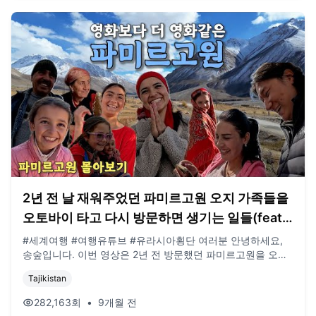
2년 전 날 재워주었던 파미르고원 오지 가족들을
오토바이 타고 다시 방문하면 생기는 일들(feat
파미르소녀 결혼, 유라시아 🇹🇯)
#세계여행 #여행유튜브 #유라시아횡단 여러분 안녕하세요,
송숲입니다. 이번 영상은 2년 전 방문했던 파미르고원을 오토
바이 타고 다시 방문한 몰아보기 영상입니다. 많은 분들이 봐
Tajikistan
주셨으면 하는 바람인데 오늘도 영상 봐주셔서 감사드리고, 오
늘도 행복한 하루 보내시길 바랍니다. 오늘도 사랑합니다. 비
282,163
회
•
9개월 전
즈니스 이메일: biz@companyboat.com 개인 이메일: