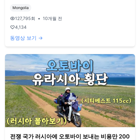
아보기 영상입니다. 오늘도 영상 봐주셔서 감사드리고, 오늘도
Mongolia
행복한 하루 보내시길 바랍니다. 오늘도 사랑합니다. 비즈니
스 이메일: biz@companyboat.com 개인 이메일:
127,795
회
•
10개월 전
dlstjr8585@naver.com 인스타그램: song_forest 카메라:
4,134
GoPro12 black, Iphone 13 드론: DJI Mini Pro3
동영상 보기 →
전쟁 국가 러시아에 오토바이 보내는 비용만 200