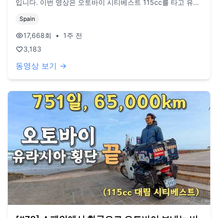
입니다. 이번 영상은 오토바이 시티베스트 115cc를 타고 유라
시아 횡단의 마지막 영상 중 QnA 영상입니다. 오늘도 영상 봐
Spain
주셔서 감사드리고, 오늘도 행복한 하루 보내시길 바랍니다.
오늘도 사랑합니다. 비즈니스 이메일:
17,668
회
•
1주 전
biz@companyboat.com 개인 이메일:
3,183
dlstjr8585@naver.com 인스타그램: song_forest 카메라:
Ozmo Action5, Iphone 15 pro 드론: DJI Mini Pro3
동영상 보기 →