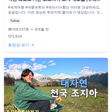
아 🇹🇷)
#세계여행 #여행유튜브 #유라시아횡단 여러분 안녕하세요,
송숲입니다. 이번 영상은 튀르키예 몰아보기 영상입니다. 오늘
도 영상 봐주셔서 감사드리고, 오늘도 행복한 하루 보내시길
Turkey
바랍니다. 오늘도 사랑합니다. 비즈니스 이메일:
biz@companyboat.com 개인 이메일:
109,031
회
•
8개월 전
dlstjr8585@naver.com 인스타그램: song_forest 카메라:
3,834
GoPro12 black, Iphone 13 드론: DJI Mini Pro3
동영상 보기 →