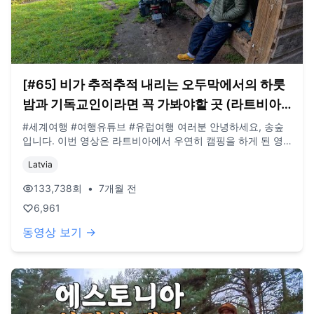
[#65] 비가 추적추적 내리는 오두막에서의 하룻
밤과 기독교인이라면 꼭 가봐야할 곳 (라트비아
🇱🇻)
#세계여행 #여행유튜브 #유럽여행 여러분 안녕하세요, 송숲
입니다. 이번 영상은 라트비아에서 우연히 캠핑을 하게 된 영
상입니다. 그리고 리투아니아 십자가 언덕은 아주 흥미로운 곳
Latvia
이었습니다. 오늘도 영상 봐주셔서 감사드리고, 오늘도 행복한
하루 보내시길 바랍니다. 오늘도 사랑합니다. 비즈니스 이메
133,738
회
•
7개월 전
일: biz@companyboat.com 개인 이메일:
6,961
dlstjr8585@naver.com 인스타그램: song_forest 카메라:
GoPro12 black, Iphone 13 드론: DJI Mini Pro3
동영상 보기 →