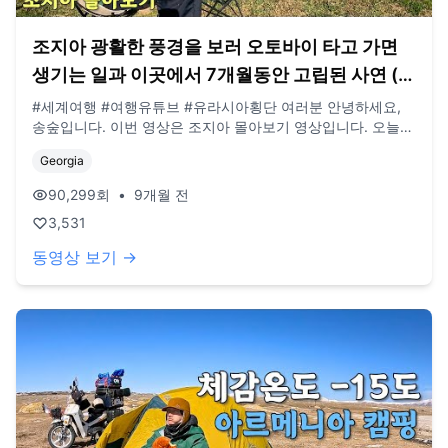
조지아 광활한 풍경을 보러 오토바이 타고 가면
생기는 일과 이곳에서 7개월동안 고립된 사연 (유
라시아 🇬🇪)
#세계여행 #여행유튜브 #유라시아횡단 여러분 안녕하세요,
송숲입니다. 이번 영상은 조지아 몰아보기 영상입니다. 오늘도
영상 봐주셔서 감사드리고, 오늘도 행복한 하루 보내시길 바랍
Georgia
니다. 오늘도 사랑합니다. 비즈니스 이메일:
biz@companyboat.com 개인 이메일:
90,299
회
•
9개월 전
dlstjr8585@naver.com 인스타그램: song_forest 카메라:
3,531
GoPro12 black, Iphone 13 드론: DJI Mini Pro3
동영상 보기 →