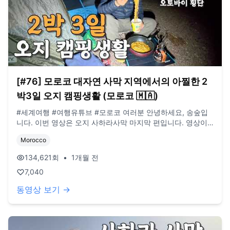
[#76] 모로코 대자연 사막 지역에서의 아찔한 2
박3일 오지 캠핑생활 (모로코 🇲🇦)
#세계여행 #여행유튜브 #모로코 여러분 안녕하세요, 송숲입
니다. 이번 영상은 오지 사하라사막 마지막 편입니다. 영상이
많이 늦었죠?! EBS 세계테마기행 촬영으로 인해서 많이 늦었
Morocco
습니다.. 오늘도 영상 봐주셔서 감사드리고, 오늘도 행복한 하
루 보내시길 바랍니다. 오늘도 사랑합니다. 비즈니스 이메일:
134,621
회
•
1개월 전
biz@companyboat.com 개인 이메일:
7,040
dlstjr8585@naver.com 인스타그램: song_forest 카메라:
Ozmo Action5, Iphone 15 pro 드론: DJI Mini Pro3
동영상 보기 →