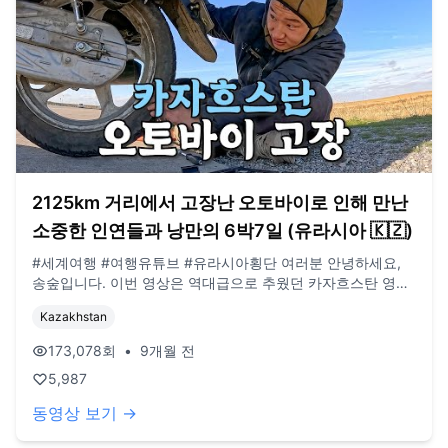
2125km 거리에서 고장난 오토바이로 인해 만난
소중한 인연들과 낭만의 6박7일 (유라시아 🇰🇿)
#세계여행 #여행유튜브 #유라시아횡단 여러분 안녕하세요,
송숲입니다. 이번 영상은 역대급으로 추웠던 카자흐스탄 영상
입니다. 오늘도 영상 봐주셔서 감사드리고, 오늘도 행복한 하
Kazakhstan
루 보내시길 바랍니다. 오늘도 사랑합니다. 비즈니스 이메일:
biz@companyboat.com 개인 이메일:
173,078
회
•
9개월 전
dlstjr8585@naver.com 인스타그램: song_forest 카메라:
5,987
GoPro12 black, Iphone 13 드론: DJI Mini Pro3
동영상 보기 →