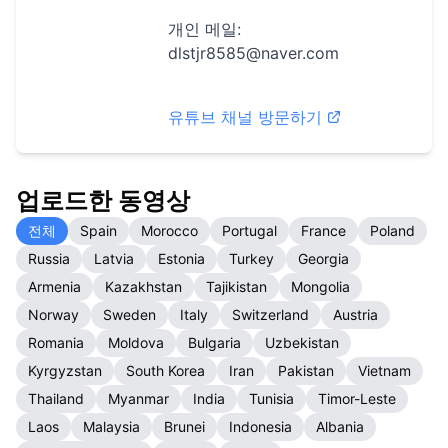
개인 메일:
dlstjr8585@naver.com
유튜브 채널 방문하기
업로드한 동영상
전체
Spain
Morocco
Portugal
France
Poland
Russia
Latvia
Estonia
Turkey
Georgia
Armenia
Kazakhstan
Tajikistan
Mongolia
Norway
Sweden
Italy
Switzerland
Austria
Romania
Moldova
Bulgaria
Uzbekistan
Kyrgyzstan
South Korea
Iran
Pakistan
Vietnam
Thailand
Myanmar
India
Tunisia
Timor-Leste
Laos
Malaysia
Brunei
Indonesia
Albania