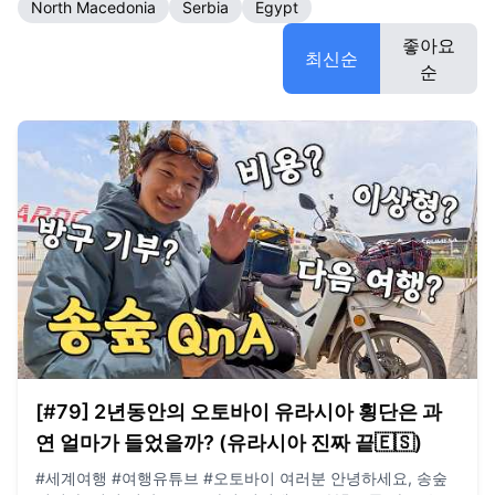
North Macedonia
Serbia
Egypt
좋아요
최신순
순
[#79] 2년동안의 오토바이 유라시아 횡단은 과
연 얼마가 들었을까? (유라시아 진짜 끝🇪🇸)
#세계여행 #여행유튜브 #오토바이 여러분 안녕하세요, 송숲