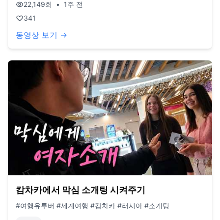
22,149
회
•
1주 전
341
동영상 보기 →
캄차카에서 막심 소개팅 시켜주기
#여행유투버 #세계여행 #캄차카 #러시아 #소개팅