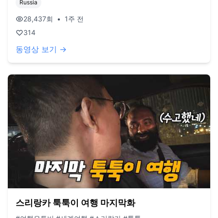
Russia
28,437
회
•
1주 전
314
동영상 보기 →
스리랑카 툭툭이 여행 마지막화