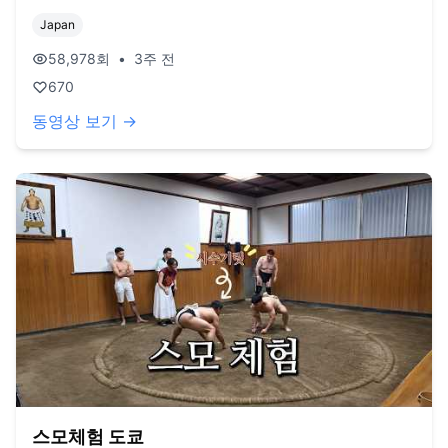
Japan
58,978
회
•
3주 전
670
동영상 보기 →
스모체험 도쿄