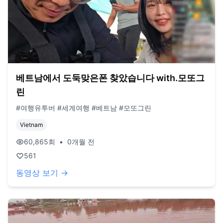
베트남에서 도둑맞은폰 찾았습니다 with.모또그
린
#여행유투버 #세계여행 #베트남 #모또그린
Vietnam
60,865
회
•
0개월 전
561
동영상 보기 →