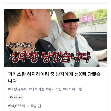
파키스탄 히치하이킹 중 남자에게 성X행 당했습
니다
#여행유투버 #세계여행 #파키스탄 #히치하이킹
Pakistan
4,075
회
•
5일 전