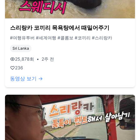
스리랑카 코끼리 목욕탕에서 때밀어주기
#여행유투버 #세계여행 #콜롬보 #코끼리 #스리랑카
Sri Lanka
25,878
회
•
2주 전
236
동영상 보기 →