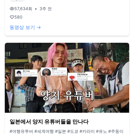
57,634
회
•
3주 전
580
동영상 보기 →
일본에서 양지 유튜버들을 만나다
#여행유투버 #세계여행 #일본 #도쿄 #카라미 #유노 #주둥이