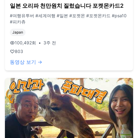
일본 오리파 천만원치 질렀습니다 포켓몬카드2
#여행유투버 #세계여행 #일본 #포켓몬 #포켓몬카드 #psa10
#피카츄
Japan
100,492
회
•
3주 전
803
동영상 보기 →