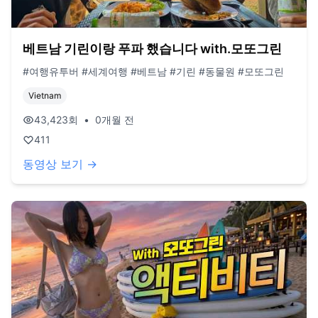
베트남 기린이랑 푸파 했습니다 with.모또그린
#여행유투버 #세계여행 #베트남 #기린 #동물원 #모또그린
Vietnam
43,423
회
•
0개월 전
411
동영상 보기 →