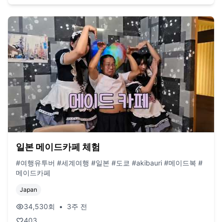
일본 메이드카페 체험
#여행유투버 #세계여행 #일본 #도쿄 #akibauri #메이드복 #
메이드카페
Japan
34,530
회
•
3주 전
403