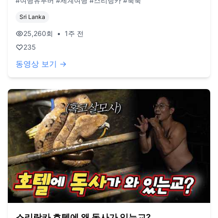
#여행유투버 #세계여행 #스리랑카 #툭툭
Sri Lanka
25,260
회
•
1주 전
235
동영상 보기 →
스리랑카 호텔에 왜 독사가 있는교?