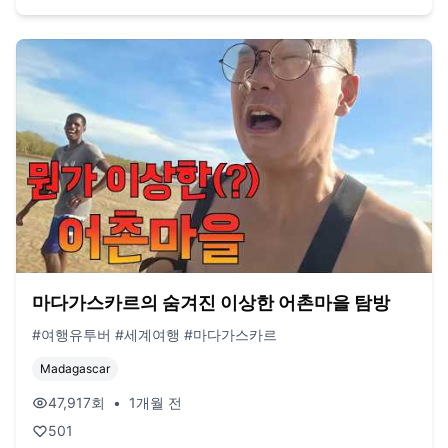
마다가스카르의 숨겨진 이상한 어촌마을 탐방
#여행유투버 #세계여행 #마다가스카르
Madagascar
47,917
회
•
1개월 전
501