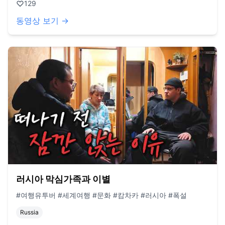
129
동영상 보기 →
러시아 막심가족과 이별
#여행유투버 #세계여행 #문화 #캄차카 #러시아 #폭설
Russia