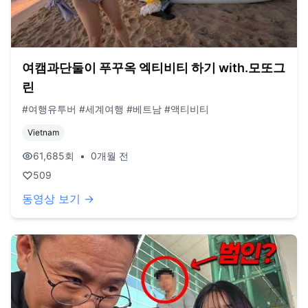
여캠과단둘이 푸꾸옥 엑티비티 하기 with.모또그
린
#여행유투버 #세계여행 #베트남 #액티비티
Vietnam
61,685
회
•
0개월 전
509
동영상 보기 →