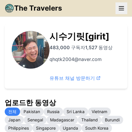
The Travelers
시수기릿[girit]
483,000
구독자
1,527
동영상
qhqtk2004@naver.com
유튜브 채널 방문하기
업로드한 동영상
전체
Pakistan
Russia
Sri Lanka
Vietnam
Japan
Senegal
Madagascar
Thailand
Burundi
Philippines
Singapore
Uganda
South Korea