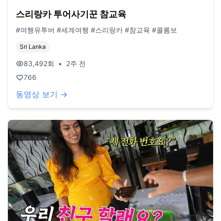
스리랑카 투어사기꾼 참교육
#여행유투버 #세계여행 #스리랑카 #참교육 #콜롬보
Sri Lanka
83,492
회
•
2주 전
766
동영상 보기 →