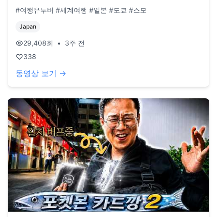
#여행유투버 #세계여행 #일본 #도쿄 #스모
Japan
29,408
회
•
3주 전
338
동영상 보기 →