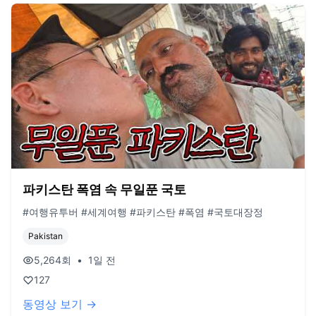
파키스탄 폭염 속 무일푼 국토
#여행유투버 #세계여행 #파키스탄 #폭염 #국토대장정
Pakistan
5,264
회
•
1일 전
127
동영상 보기 →