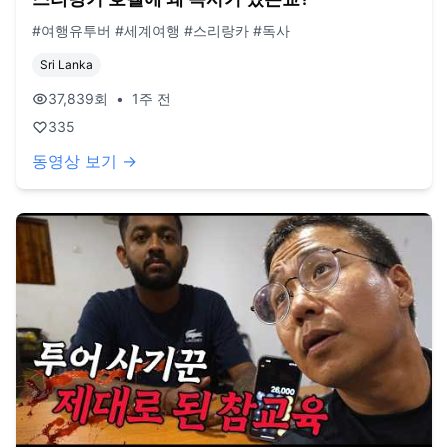
#여행유투버 #세계여행 #스리랑카 #독사
Sri Lanka
37,839
회
•
1주 전
335
동영상 보기 →