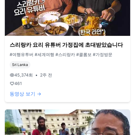
스리랑카 요리 유튜버 가정집에 초대받았습니다
#여행유투버 #세계여행 #스리랑카 #콜롬보 #가정방문
Sri Lanka
45,374
회
•
2주 전
461
동영상 보기 →