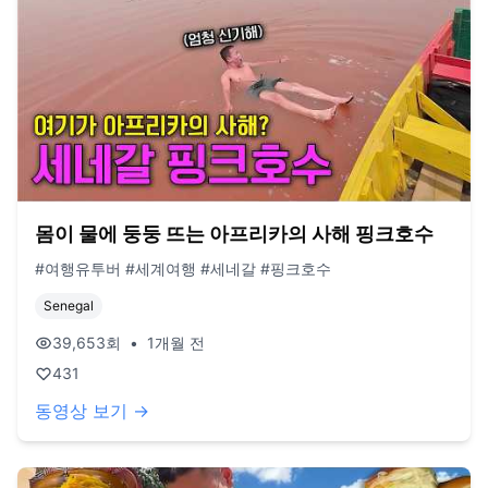
몸이 물에 둥둥 뜨는 아프리카의 사해 핑크호수
#여행유투버 #세계여행 #세네갈 #핑크호수
Senegal
39,653
회
•
1개월 전
431
동영상 보기 →