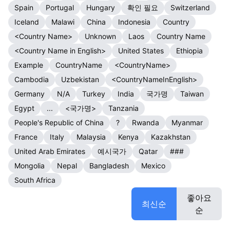
Spain
Portugal
Hungary
확인 필요
Switzerland
Iceland
Malawi
China
Indonesia
Country
<Country Name>
Unknown
Laos
Country Name
<Country Name in English>
United States
Ethiopia
Example
CountryName
<CountryName>
Cambodia
Uzbekistan
<CountryNameInEnglish>
Germany
N/A
Turkey
India
국가명
Taiwan
Egypt
...
<국가명>
Tanzania
People's Republic of China
?
Rwanda
Myanmar
France
Italy
Malaysia
Kenya
Kazakhstan
United Arab Emirates
예시국가
Qatar
###
Mongolia
Nepal
Bangladesh
Mexico
South Africa
좋아요
최신순
순