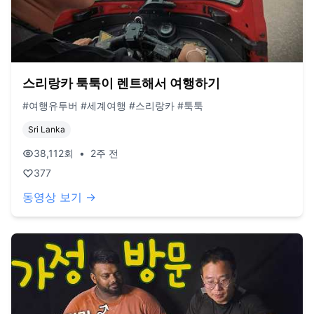
스리랑카 툭툭이 렌트해서 여행하기
#여행유투버 #세계여행 #스리랑카 #툭툭
Sri Lanka
38,112
회
•
2주 전
377
동영상 보기 →