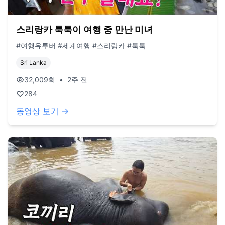
스리랑카 툭툭이 여행 중 만난 미녀
#여행유투버 #세계여행 #스리랑카 #툭툭
Sri Lanka
32,009
회
•
2주 전
284
동영상 보기 →