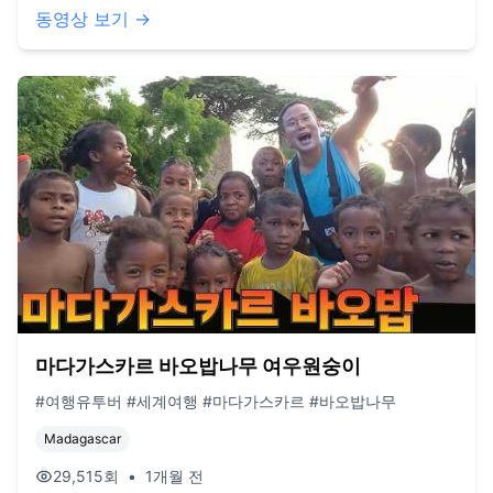
동영상 보기 →
마다가스카르 바오밥나무 여우원숭이
#여행유투버 #세계여행 #마다가스카르 #바오밥나무
Madagascar
29,515
회
•
1개월 전