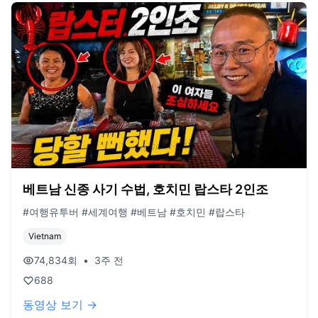
베트남 신종 사기 수법, 호치민 랍스타 2인조
#여행유투버 #세계여행 #베트남 #호치민 #랍스타
Vietnam
74,834
회
•
3주 전
688
동영상 보기 →