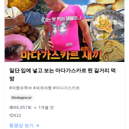
일단 입에 넣고 보는 마다가스카르 찐 길거리 먹
방
#여행유투버 #세계여행 #마다가스카르
Madagascar
66,957
회
•
1개월 전
622
동영상 보기 →