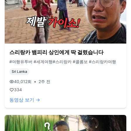
스리랑카 뱀피리 상인에게 딱 걸렸습니다
#여행유투버 #세계여행#스리랑카 #콜롬보 #스리랑카여행
Sri Lanka
40,012
회
•
2주 전
334
동영상 보기 →