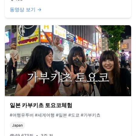
동영상 보기 →
일본 카부키초 토요코체험
#여행유투버 #세계여행 #일본 #도쿄 #가부키쵸
Japan
49,673
회
•
3주 전