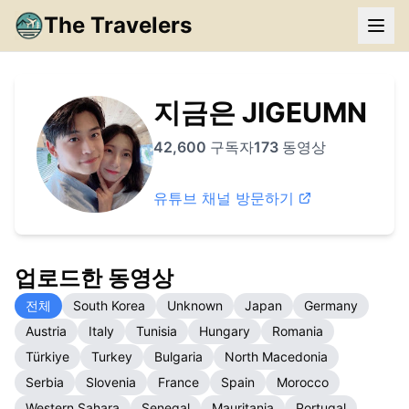
The Travelers
지금은 JIGEUMN
42,600
구독자
173
동영상
유튜브 채널 방문하기
업로드한 동영상
전체
South Korea
Unknown
Japan
Germany
Austria
Italy
Tunisia
Hungary
Romania
Türkiye
Turkey
Bulgaria
North Macedonia
Serbia
Slovenia
France
Spain
Morocco
Western Sahara
Senegal
Mauritania
Portugal