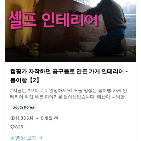
캠핑카 자작하던 공구들로 만든 가게 인테리어 -
붕어빵【2】
#지금은 #브이로그 안녕하세요! 오늘 영상은 붕어빵 가게 인
테리어 직접 해본 이야기를 담아보았습니다. 예산이 넉넉한 건
아니라서 최대한 가성비 있는 자재로 해결해봤고, 처음 만져보
South Korea
는 것들도 많아서 시행착오도 꽤 있었네요 😅 그리고 버스가
한국에 도착해서 부산항으로 넘어가는 과정도 같이 넣었습니
11,883
회
•
8개월 전
다. 현장에서는 이것저것 설명하려 했는데, 막상 가보니까 정
825
신없어서 생각보다 담긴 말이 적더라고요. 대신 있는 그대로의
분위기를 담아보았습니다. 편하게 봐주세요! 오늘도 시청 감사
동영상 보기 →
합니다. (현재 올라가는 영상들은 약 1년전 영상인 점 참고부탁