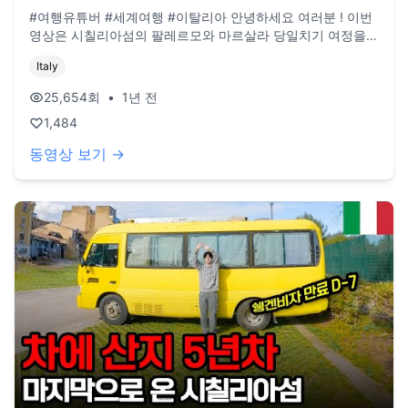
#여행유튜버 #세계여행 #이탈리아 안녕하세요 여러분 ! 이번
영상은 시칠리아섬의 팔레르모와 마르살라 당일치기 여정을
담아보았습니다. 제주도에서 1년간 있었던 경험이 있어서인지
Italy
뭔가 모르게 제주도와 비교(?) 아닌 비교를 하면서 돌아다녔던
시칠리아였습니다 🤣 이제 시칠리아도 마무리 되어가고 곧 튀
25,654
회
•
1년 전
니지에서의 여정을 공유해드릴 수 있을 것 같습니다. 그럼 시
1,484
청해주셔서 감사하고 다음 영상에서 뵙겠습니다 ! **구독, 댓
글, 좋아요도 모두 감사드립니다! / 2022년 3월부터 노란버스
동영상 보기 →
를 타고 세계여행 중입니다. 유튜브 '지금게르'는 다양한 장소,
형태의 집을 이동하면서 사는 저희의 일상을 공유하는 공간입
니다. e-mail. jigeumgernail@gmail.com / BGM. artlist.io