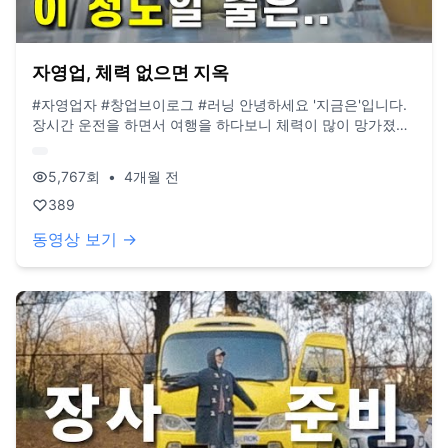
자영업, 체력 없으면 지옥
#자영업자 #창업브이로그 #러닝 안녕하세요 '지금은'입니다.
장시간 운전을 하면서 여행을 하다보니 체력이 많이 망가졌었
는데, 방치를 하다 최근 자영업을 준비하면서 많이 다짐을 했
었습니다. 러닝을 해봤는데, 생각보다 뿌듯하고 재밌어서 앞으
5,767
회
•
4개월 전
로도 열심히 해서 체력을 길러 보려 합니다. 최근 날씨가 많이
좋아졌는데, 다들 한번씩 뛰어보시는 것 추천드립니다 😄
389
BGM/ Lukrembo - Cheese Camera/ DJI Action6, Iphone
동영상 보기 →