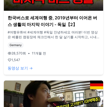
한국버스로 세계여행 중, 2019년부터 이어온 버
스 생활의 마지막 이야기 - 독일【2】
#여행유튜버 #세계여행 #독일 안녕하세요 여러분! 이번 영상
은 베를린 캠핑장에 체크인해서 한 달 살기를 시작하고, 시내
를 둘러본 여정을 담았습니다. 여기까지 편집해서 올리기까지
Germany
참 오래 걸린 것 같네요. 2019년부터 이어온 버스살이 이야기
도 이제 영상으로 거의 마무리 단계라 아쉬운 마음이 큽니다.
28,570
회
•
11개월 전
아시는 분들은 이미 알고 계실 수도 있는데, 베를린 편 이후에
1,547
는 한국에 돌아와서의 일상과 근황들을 공유드릴 예정이에요.
지금 시점에 빨리 따라잡을 수 있도록 열심히 편집해보겠습니
동영상 보기 →
다. 늘 봐주셔서 감사합니다! (현재 업로드 되는 영상은 작년
여름 영상임을 양해 부탁드립니다) **구독, 댓글, 좋아요도 모
두 감사드립니다! / 2022년 3월부터 노란버스를 타고 세계여
행 중입니다. 유튜브 '지금게르'는 다양한 장소, 형태의 집을 이
동하면서 사는 저희의 일상을 공유하는 공간입니다. e-mail.
jigeumgernail@gmail.com / BGM. artlist.io