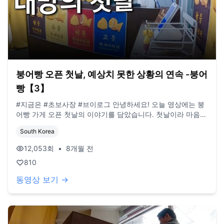
붕어빵 오픈 첫날, 예상치 못한 상황의 연속 -붕어
빵【3】
#지금은 #초보사장 #브이로그 안녕하세요! 오늘 영상에는 붕
어빵 가게 오픈 첫날의 이야기를 담았습니다. 첫날이라 마음이
급하고 챙길 것도 많아 많이 찍지는 못했지만, 찾아와 주신 분
South Korea
들과 이야기도 나누며 즐겁게 오픈을 맞이할 수 있었습니다.
저희 모두 장사는 처음이라 부족한 점이 많습니다. 이런 점 양
12,053
회
•
8개월 전
해부탁드리며, 시청해주시면 감사하겠습니다! (현재 올라가는
810
영상들은 '약 1년전 영상'인 점 참고부탁드립니다) / BGM.
artlist.io
동영상 보기 →