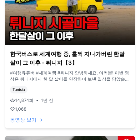
한국버스로 세계여행 중, 훌쩍 지나가버린 한달
살이 그 이후 - 튀니지【3】
#여행유튜버 #세계여행 #튀니지 안녕하세요, 여러분! 이번 영
상은 튀니지에서 한 달 살이를 연장하며 보낸 일상을 담았습니
다. 한곳에 오래 머물다 보니 일상이 반복되어 촬영을 자주 하
Tunisia
지 않게 되더라고요. 또한, 이번에는 여집사의 일이 바빠서 많
은 영상을 남기지 못했습니다. 😅 하지만 한 달씩 머물다 보니
14,874
회
•
1년 전
영상 업로드 시점도 점점 당겨지고 있어 현재와의 차이를 조금
1,068
씩 줄여나갈 수 있을 것 같습니다! (현재 업로드되는 영상은 일
정이 밀려 작년 여름 영상임을 양해 부탁드립니다!) **구독, 댓
동영상 보기 →
글, 좋아요도 모두 감사드립니다! / 2022년 3월부터 노란버스
를 타고 세계여행 중입니다. 유튜브 '지금게르'는 다양한 장소,
형태의 집을 이동하면서 사는 저희의 일상을 공유하는 공간입