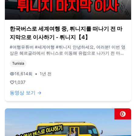
한국버스로 세계여행 중, 튀니지를 떠나기 전 마
지막으로 이사하기 - 튀니지【4】
#여행유튜버 #세계여행 #튀니지 안녕하세요, 여러분! 이번 영
상은 헤르글라에서 튀니스로 이동해 유럽으로 나가기 전 마지
막 숙소로 이사하는 여정을 담아보았습니다. 저번 영상에서 현
Tunisia
재와의 차이를 줄이겠다 하고서는 한국에서의 생활을 바쁘게
살다보니 또 늦어져버렸네요 🥲 앞으로도 계속 빠르게 편집을
16,614
회
•
1년 전
해보도록 하겠습니다. 어서 유럽에서 어떻게 지냈는지, 한국에
1,037
와서 어떻게 지냈는지 알려드리고 싶네요 ㅎㅎ ! (현재 업로드
되는 영상은 작년 여름 영상임을 양해 부탁드립니다) **구독,
동영상 보기 →
댓글, 좋아요도 모두 감사드립니다! / 2022년 3월부터 노란버
스를 타고 세계여행 중입니다. 유튜브 '지금게르'는 다양한 장
소, 형태의 집을 이동하면서 사는 저희의 일상을 공유하는 공
간입니다. e-mail. jigeumgernail@gmail.com / BGM. artlist.io