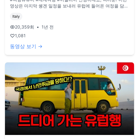
영상은 마지막 쉥겐 일정을 보내러 유럽에 들어온 여정을 담아
보았습니다. 이탈리아에서 제노바에 에어비엔비가 없어 밀라
Italy
노까지 가서 체크인을 하고 둘러보았는데, 아프리카에서 오래
있다가 와서 그런지 모든 것이 다 예쁘고 좋았습니다. (현재 업
20,359
회
•
1년 전
로드 되는 영상은 작년 여름 영상임을 양해 부탁드립니다) **
1,081
구독, 댓글, 좋아요도 모두 감사드립니다! / 2022년 3월부터
노란버스를 타고 세계여행 중입니다. 유튜브 '지금게르'는 다양
동영상 보기 →
한 장소, 형태의 집을 이동하면서 사는 저희의 일상을 공유하
는 공간입니다. e-mail. jigeumgernail@gmail.com / BGM.
artlist.io