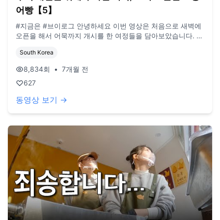
어빵【5】
#지금은 #브이로그 안녕하세요 이번 영상은 처음으로 새벽에
오픈을 해서 어묵까지 개시를 한 여정들을 담아보았습니다. 오
전에 여니 또 새로운 손님들도 보이고 실제로 수익도 조금씩
South Korea
개선이 되어가는 모습이 보이네요. 몸은 힘들지만 재미를 느끼
고 있습니다. 저희 모두 장사는 처음이라 부족한 점이 많습니
8,834
회
•
7개월 전
다. 이런 점 양해부탁드리며, 시청해주시면 감사하겠습니다!
627
(현재 올라가는 영상들은 '약 1년전 영상'인 점 참고부탁드립니
다) / BGM made with Suno
동영상 보기 →