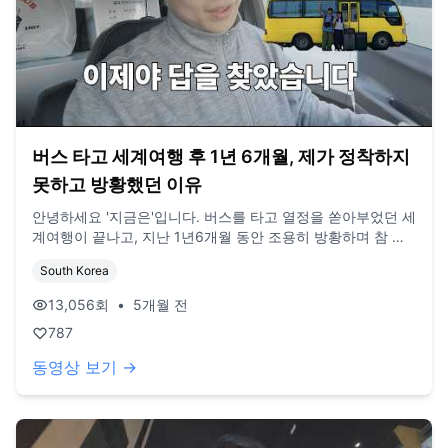
버스 타고 세계여행 후 1년 6개월, 제가 정착하지
못하고 방황했던 이유
안녕하세요 '지금은'입니다. 버스를 타고 열정을 쏟아부었던 세
계여행이 끝나고, 지난 1년6개월 동안 조용히 방황하며 참 많
은 고민을 했던 것 같습니다. 앞으로 어떻게 살아야 될 지 답을
South Korea
찾지 못해 겉돌기도 했지만 붕어빵 장사도 하고, 지금의 일도
시작하며 다시금 무언가에 몰입하는 즐거움을 찾게 되었습니
13,056
회
•
5개월 전
다. 이제 여행에의 미련은 뒤로 하고, 한국 생활에도 충실하고,
787
다시 열정을 느낀 일을 위해 열심히 노력해보려 합니다. 😊 /음
악 BGM: suno /카메라 오즈모 액션 6
동영상 보기 →