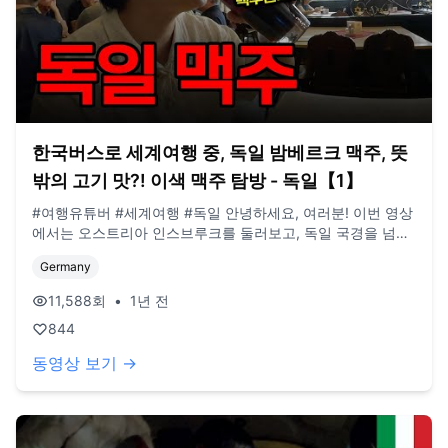
한국버스로 세계여행 중, 독일 밤베르크 맥주, 뜻
밖의 고기 맛?! 이색 맥주 탐방 - 독일【1】
#여행유튜버 #세계여행 #독일 안녕하세요, 여러분! 이번 영상
에서는 오스트리아 인스브루크를 둘러보고, 독일 국경을 넘어
밤베르크까지 여행한 여정을 담았습니다. 예전에 한 번 와봤던
Germany
나라들이라 그런지, 다시 방문하니 그때의 기억들이 자연스럽
게 떠오르더라고요. 새로운 도시를 거닐면서 예전에 봤던 곳들
11,588
회
•
1년 전
과 비슷한 점과 다른 점들을 비교해보는 재미도 있었고, 덕분
844
에 이번 여행이 더 특별하게 느껴졌습니다. (현재 업로드 되는
영상은 작년 여름 영상임을 양해 부탁드립니다) **구독, 댓글,
동영상 보기 →
좋아요도 모두 감사드립니다! / 2022년 3월부터 노란버스를
타고 세계여행 중입니다. 유튜브 '지금게르'는 다양한 장소, 형
태의 집을 이동하면서 사는 저희의 일상을 공유하는 공간입니
다. e-mail. jigeumgernail@gmail.com / BGM. artlist.io