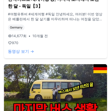
한 달 - 독일【3】
#여행유튜버 #세계여행 #독일 안녕하세요, 여러분! 이번 영상
은 베를린에서 한 달 살기를 마무리하며 떠나는 여정을 담았어
요. 캠핑장에서 보내던 일상부터 시내 페스티벌, 그리고 마지
Germany
막 샤슬릭 파티까지, 한 달 동안의 베를린 생활을 압축해서 담
아보았습니다. 편집하면서 2019년부터 이어온 버스살이 이야
14,677
회
•
10개월 전
기도 거의 마무리 단계라 아쉽고 이런저런 생각이 많이 들었지
970
만, 우선 남은 여정까지 잘 편집해서 마무리해보도록 하겠습니
다 ! 항상 감사드립니다 (현재 업로드 되는 영상은 작년 여름
동영상 보기 →
영상임을 양해 부탁드립니다) **구독, 댓글, 좋아요도 모두 감
사드립니다! / 2022년 3월부터 노란버스를 타고 세계여행 중
입니다. 유튜브 '지금게르'는 다양한 장소, 형태의 집을 이동하
면서 사는 저희의 일상을 공유하는 공간입니다. e-mail.
jigeumgernail@gmail.com / BGM. artlist.io