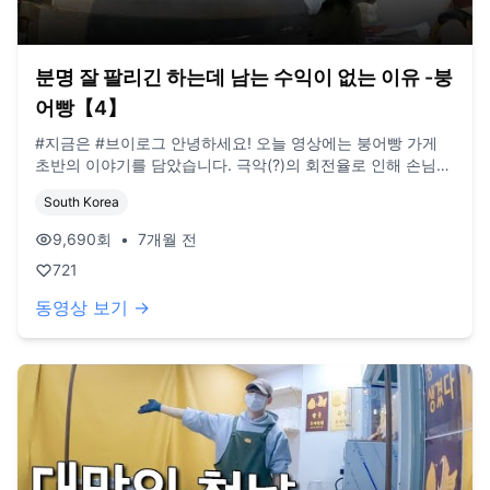
분명 잘 팔리긴 하는데 남는 수익이 없는 이유 -붕
어빵【4】
#지금은 #브이로그 안녕하세요! 오늘 영상에는 붕어빵 가게
초반의 이야기를 담았습니다. 극악(?)의 회전율로 인해 손님분
들이 많이 기다리셨지만, 집 앞에 붕어빵 가게가 생겼다고 좋
South Korea
아해주셔서 감사했습니다. 저희 모두 장사는 처음이라 부족한
점이 많습니다. 이런 점 양해부탁드리며, 시청해주시면 감사하
9,690
회
•
7개월 전
겠습니다! (현재 올라가는 영상들은 '약 1년전 영상'인 점 참고
721
부탁드립니다) / BGM. artlist.io
동영상 보기 →