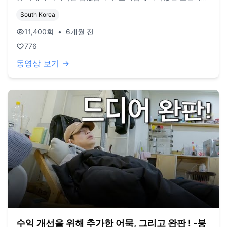
지만, 정산해보니 결과는 아쉽게도 적자였습니다. 하지만 북적
South Korea
이는 가게에서 손님들을 만나며 얻은 즐거움과, 몸소 부딪히며
배운 값진 교훈들은 큰 경험이 되었습니다. 이번 실패를 발판
11,400
회
•
6개월 전
삼아 다음에는 더 성장한 모습으로 찾아뵙겠습니다. 앞으로 이
776
어질 저희의 또 다른 여정들도 함께해주세요! 감사합니다 :)
(현재 올라간 영상은 '약 1년전 영상'인 점 참고 부탁드립니다)
동영상 보기 →
/ BGM made with Suno
수익 개선을 위해 추가한 어묵, 그리고 완판 ! -붕