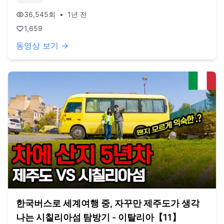
치는 이 계절, 모두 잘 지내고 계신가요? 오랜만에 영상으로 인
사드리게 되어 정말 반갑습니다. 이번에 업로드된 영상은 올
36,545
회
•
1년 전
여름, 튀니지에서의 일상을 담은 내용입니다. 이제 반년 정도
1,659
지난 일이지만, 저희에게는 마치 추억을 들여다보는 느낌이었
어요. 지나온 시간 동안 많은 일들이 겹쳐, 이렇게 오래된 영상
동영상 보기 →
을 통해 여러분과 다시 만나는 것 같네요. 앞으로 차차 현재 시
점에 맞춰 격차를 좁혀가며 더 많은 영상들을 올릴 예정이니
기대해주세요! 현재 저희는 한국에 돌아와 있습니다. 한국의
겨울은 또 다른 감정과 새로운 시작들을 안겨주고 있는 것 같
아요. 그동안의 여행과 일상이 마무리되며 느낀 점들도 많고,
많은 변화가 있었답니다. 이러한 이야기들을 라이브에서 여러
분과 나누고 싶어, 다가오는 화요일, 12월 10일에 라이브 방송
을 진행할 예정입니다. 이번 라이브에서는 여행이 마무리된 계
기와 함께, 그동안의 근황과 앞으로의 계획들을 좀 더 자세히
얘기할 계획이에요. 여러분과 함께 소통하는 시간이 되기를 바
랍니다! 추운 겨울, 잘 견디시고 따뜻한 연말 보내시길 바랍니
다. 화요일에 라이브에서 뵙겠습니다! 노란버스와 함께해 주셔
서 감사합니다. **구독, 댓글, 좋아요도 모두 감사드립니다! /
2022년 3월부터 노란버스를 타고 세계여행 중입니다. 유튜브
'지금게르'는 다양한 장소, 형태의 집을 이동하면서 사는 저희
의 일상을 공유하는 공간입니다. e-mail.
한국버스로 세계여행 중, 자꾸만 제주도가 생각
jigeumgernail@gmail.com / BGM. artlist.io
나는 시칠리아섬 탐방기 - 이탈리아【11】