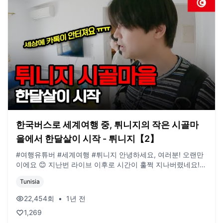
니다. e-mail. jigeumgernail@gmail.com / BGM. artlist.io
한국버스로 세계여행 중, 튀니지의 작은 시골마
을에서 한달살이 시작 - 튀니지【2】
#여행유튜버 #세계여행 #튀니지 안녕하세요, 여러분! 오랜만
이에요 😊 지난번 라이브 이후로 시간이 훌쩍 지나버렸네요!
그동안 저희는 붕어빵 장사를 하느라 바삐 지냈었습니다. 어설
Tunisia
픈 실력으로 장사를 하느라 정신 없이 지내다보니, 따로 영상
편집 할 시간을 내지 못했었네요 ㅠㅠ... 붕어빵 장사는 피크인
22,454
회
•
1년 전
1월이 지나고서 마감을 하게 되었습니다. 그동안 라이브를 보
1,269
고 방문해주신 분들께 다시 한번 감사인사를 올립니다! 짧게