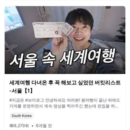
세계여행 다녀온 후 꼭 해보고 싶었던 버킷리스트
-서울【1】
#지금은 #브이로그 안녕하세요 여러분! 붕어빵이 끝난 뒤에도
가게를 운영하면서 계속 영상을 찍어두긴 했는데 편집을 하다
보니 화면에는 봄·여름이 나오고 시기도 이미 많이 지나 있어
South Korea
서 제가 봐도 몰입이 잘 안 되더라고요. 그래서 아예 현재 시점
의 영상을 올리기로 했습니다 갑자기 요즘 영상을 올리려니 찍
8,279
회
•
6개월 전
어둔 게 거의 없어서 유튜브 하면서 처음으로 콘텐츠를 짜서