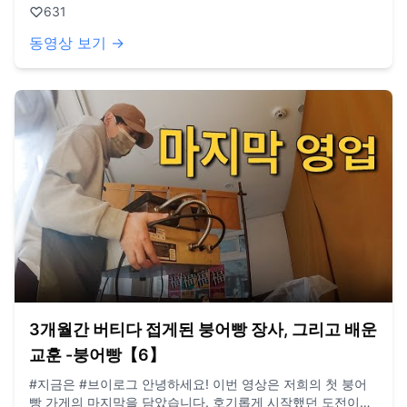
631
다녀와 봤네요 그 일환으로 이번에는 ‘중앙아시아 거리’를 다녀
왔습니다. 요즘들어 주변에도 충분히 재미있고 관심 가질 만한
동영상 보기 →
것들이 많은데, 그동안 너무 먼 곳에서만 재미를 찾으려고 했
던 것 같다는 생각이 들더라고요 그래서 ‘서울 속 세계여행’을
한 번 해보자 하고 시작했는데, 매일 다니던 길들도 다른 시선
으로 보이면서, 생각보다 더 재밌게 다녀온 여정이었습니다 여
유 있을 때 한 번쯤 꼭 해보시는 거 추천해요! (다들 추운 겨울
감기 조심하세요 😊) / BGM made with Suno
3개월간 버티다 접게된 붕어빵 장사, 그리고 배운
교훈 -붕어빵【6】
#지금은 #브이로그 안녕하세요! 이번 영상은 저희의 첫 붕어
빵 가게의 마지막을 담았습니다. 호기롭게 시작했던 도전이었