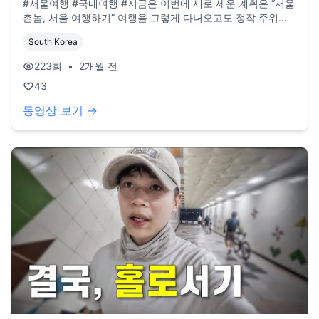
#서울여행 #국내여행 #지금은 이번에 새로 세운 계획은 “서울
촌놈, 서울 여행하기” 여행을 그렇게 다녀오고도 정작 주위는
둘러보지 못한 것 같아 혼자서 이곳저곳 다녀볼 계획을 짜봤다
South Korea
혼자서도 갈 수 있지만 그 동네에 대해 더 잘아는 사람의 소개
를 받고 싶어 연락을 돌렸다 그러다 시간 되는 친구가 있긴 했
223
회
•
2개월 전
는데, 이 친구는 그런건 관심 없고, 쉬는 날 무계획으로 여행을
43
떠나보는게 버킷리스트였다고 한다 그래서 원래 계획과는 조
금(?) 다르지만 일단 떠나봤다 낮술로 시작해서 해장으로 끝난
동영상 보기 →
식주락 여행이었지만 재밌었다