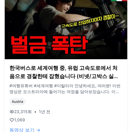
한국버스로 세계여행 중, 유럽 고속도로에서 처
음으로 경찰한테 잡혔습니다 (비넷/고박스 실수)
- 이탈리아【3】
#여행유튜버 #세계여행 #이탈리아 안녕하세요, 여러분! 이번
영상은 오스트리아에 들어가는 여정을 담아보았습니다. 이탈
리아에서 바퀴 타는 냄새도 나고, 빨리 오스트리아를 들어가려
Austria
다 보니 잘 알아보지도 못해 벌금도 내면서 우여곡절 끝에 들
어오게 되었습니다. 큰 캠핑카로 오스트리아 들어가시는 분들
23,315
회
•
1년 전
은 꼭! 주유소에서 '고박스'란 것을 구매하시길 추천드립니다
1,069
ㅠㅠ 처음 방문했을 때는 어떤 이유에서인지 문제가 된 적이
없어서 몰랐는데, 이렇게 벌금을 맞기도 하네요 🥲 (현재 업로
동영상 보기 →