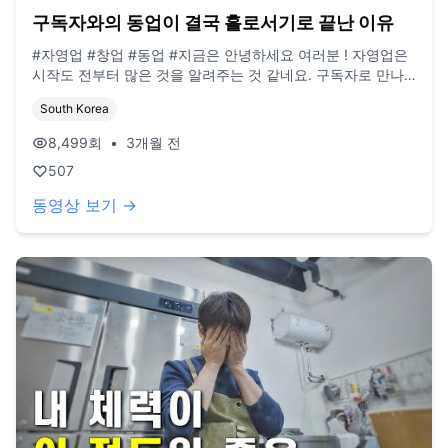
구독자와의 동업이 결국 홀로서기로 끝난 이유
#자영업 #창업 #동업 #지금은 안녕하세요 여러분 ! 자영업은
시작도 전부터 많은 것을 알려주는 것 같네요. 구독자로 만나
동업을 꿈꿨던 친구와는 각자의 길을 선택하기로 했습니다. 구
South Korea
체적으로 사업의 그림을 그려나가는 과정에서 서로가 바라보
는 방향이 다르다는 것을 확인했는데, 억지로 맞추기 보다는
8,499
회
•
3개월 전
의견을 존중하기로 했습니다. 누구의 잘못도 아니지만, 좋은
507
친구와 맞는 사업파트너는 또 다른 문제라는 것을 깨달은 것
같아요. 홀로서기를 시작한 저의 새로운 여정을 지켜봐주세요.
동영상 보기 →
bgm/ 1.Naptime in Spring Provided to YouTube by
Sandbox Network Inc. Music Naptime In Spring · BGM
President BGM President Anthology Vol.7 @BGM President
Released on: 2024-07-12 2. wallpaper paste by shane
ivers @SilvermanSound https://youtu.be/AE_kfwIoMy8?
si=RIlkeDZcGQhYXioV 3. Cheese by Lukrembo
@LuKremBo https://youtu.be/x3w9yoN7wk4?
si=KuzZNvUzaqq2JjFg