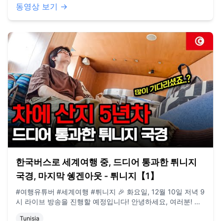
나온 주소까지 기억해주시고 와주실 줄 몰랐어서 정말 반갑고
동영상 보기 →
기쁜 순간들이었습니다 😆 뭐라도 챙겨드리고 싶었는데 너무
준비가 없어서 빈손으로 보내드린 게 아직도 아쉬워요 😅 가게
는 이제 다시 새단장하고, 봄에 다른 업종으로 다시 문 열 계획
이예요. 준비 기간동안 그 동안 밀린 여정들을 열심히 편집해
서 올려보려고 합니다. 앞으로도 노란버스와 함께 즐겁게 여행
해요! 🚍✨ **구독, 댓글, 좋아요도 모두 감사드립니다! / 2022
년 3월부터 노란버스를 타고 세계여행 중입니다. 유튜브 '지금
게르'는 다양한 장소, 형태의 집을 이동하면서 사는 저희의 일
상을 공유하는 공간입니다. e-mail.
jigeumgernail@gmail.com / BGM. artlist.io
한국버스로 세계여행 중, 드디어 통과한 튀니지
국경, 마지막 쉥겐아웃 - 튀니지【1】
#여행유튜버 #세계여행 #튀니지 🎉 화요일, 12월 10일 저녁 9
시 라이브 방송을 진행할 예정입니다! 안녕하세요, 여러분! 어
느새 겨울이 조용히 우리 곁에 다가왔네요. 차가운 바람이 스
Tunisia