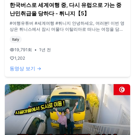
한국버스로 세계여행 중, 다시 유럽으로 가는 중
난민취급을 당하다 - 튀니지【5】
#여행유튜버 #세계여행 #튀니지 안녕하세요, 여러분! 이번 영
상은 튀니스에서 잠시 머물다 이탈리아로 떠나는 여정을 담아
보았습니다. 영상 마지막 즈음 나오는 국경에서 있었던 일은
Italy
인종차별이라고 믿고 싶지는 않고, 난민들에 대해서 주의를 기
울이고 있던 상황이어서인지 더 철저하게 검사를 했던 것 같습
19,791
회
•
1년 전
니다. 저희도 덥고 습한 상황에서 생각대로 흘러가지 않아서
1,202
예민하게 반응을 했던 것 같네요 😅 이제 쉥겐 국가에서의 여
행이 시작됩니다 ! 이탈리아부터 여러 나라들을 이동하는 여정
동영상 보기 →
까지 보여드리겠습니다 ㅎㅎ 다음 영상에서 뵈어요! (현재 업
로드 되는 영상은 작년 여름 영상임을 양해 부탁드립니다) **
구독, 댓글, 좋아요도 모두 감사드립니다! / 2022년 3월부터
노란버스를 타고 세계여행 중입니다. 유튜브 '지금게르'는 다양
한 장소, 형태의 집을 이동하면서 사는 저희의 일상을 공유하
는 공간입니다. e-mail. jigeumgernail@gmail.com / BGM.
artlist.io