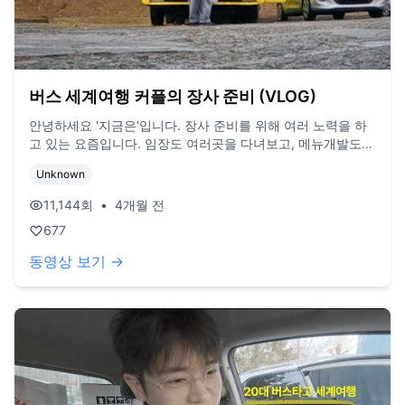
버스 세계여행 커플의 장사 준비 (VLOG)
안녕하세요 '지금은'입니다. 장사 준비를 위해 여러 노력을 하
고 있는 요즘입니다. 임장도 여러곳을 다녀보고, 메뉴개발도
하고, 여러 사정들과 흐름들을 담아보았는데 잘 전달됐는지 모
Unknown
르겠네요. 재밌게 봐주셨으면 좋겠습니다. 오늘도 시청해주셔
서 감사하고, 다음에 또 뵙겠습니다..!❤️ BGM/ youtube music
11,144
회
•
4개월 전
Camera/ DJI Action6, Iphone
677
동영상 보기 →