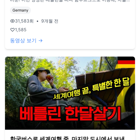
선적하고 한국으로 돌아오기까지의 여정을 담았습니다. 그리
Germany
고 이번 선적을 마지막으로.. 2019년부터 이어온 노란버스 여
행이 드디어 끝이 났습니다. 버스에서 오래 살다보니 이제는
31,583
회
•
9개월 전
불편함 보다 익숙함이 더 컸지만, 원래 목표인 유라시아 횡단
1,585
을 끝내며 앞으로는 버스에서의 삶을 고집하기 보다는 새롭게
시작을 해보려고 합니다. 그런 의미에서, 이번 영상이 버스살
동영상 보기 →
이의 마지막 편이 되었습니다. 🚌 지금까지 버스여행을 같이
지켜봐주신 분들, 진심으로 감사합니다. 여정을 하나하나 영상
으로 남겨왔었기 때문에, 끝까지 봐주신 분들은 저희와 함께
여행한 것과 다름 없다고 생각하고 있습니다. 유튜브는 계속
이어갈 예정입니다. 항상 여행기만 보여드린 것 같은데, 이제
는 여행이 아닌, 그 다음의 삶을 공유해보려 합니다. 한국에서
의 적응기, 그리고 앞으로 어떤 일상을 살게 될지 이야기가 궁
금하신 분들은 계속 지켜봐주세요 :) 채널명인 '지금게르'는 '지
금 + 게르(이동하는 집)'의 의미를 담았었는데 이제 이동하는
삶을 마무리하면서 이름도 바꿔볼까 고민 중입니다. 새로운 이
름으로 올라가도 너무 놀라지 마세요! 😉 p.s 버스는 계속 간직
해두려고 합니다. 이어질 영상들에서 더 자세히 들려드릴게요
! / 2022년 3월부터 노란버스를 타고 세계여행 중입니다. 유튜
브 '지금게르'는 다양한 장소, 형태의 집을 이동하면서 사는 저
희의 일상을 공유하는 공간입니다. e-mail.
jigeumgernail@gmail.com / BGM. artlist.io
한국버스로 세계여행 중, 마지막 도시에서 보낸