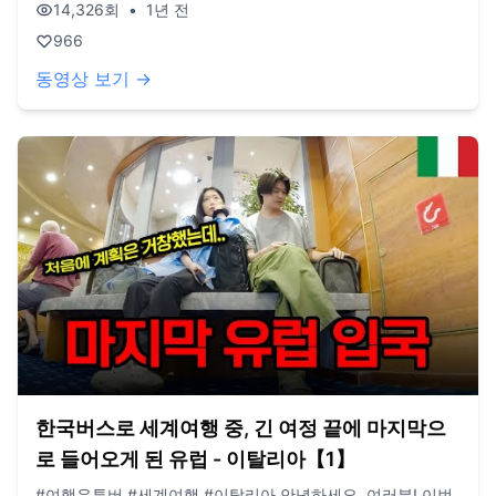
용이 생각보다 들었지만, 지난 여행 동안 한번도 이렇게 잘 되
14,326
회
•
1년 전
어있는 캠핑장을 못가봐서인지 경험을 해보기를 잘했다는 생
966
각이 들었습니다. (현재 업로드 되는 영상은 작년 여름 영상임
을 양해 부탁드립니다) **구독, 댓글, 좋아요도 모두 감사드립
동영상 보기 →
니다! / 2022년 3월부터 노란버스를 타고 세계여행 중입니다.
유튜브 '지금게르'는 다양한 장소, 형태의 집을 이동하면서 사
는 저희의 일상을 공유하는 공간입니다. e-mail.
jigeumgernail@gmail.com / BGM. artlist.io
한국버스로 세계여행 중, 긴 여정 끝에 마지막으
로 들어오게 된 유럽 - 이탈리아【1】
#여행유튜버 #세계여행 #이탈리아 안녕하세요, 여러분! 이번