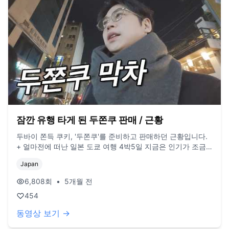
잠깐 유행 타게 된 두쫀쿠 판매 / 근황
두바이 쫀득 쿠키, '두쫀쿠'를 준비하고 판매하던 근황입니다.
+ 얼마전에 떠난 일본 도쿄 여행 4박5일 지금은 인기가 조금
사그라들었지만, 찍을 당시만 해도 몰려드는 분들 덕분에 얼떨
Japan
떨하면서도 감사해하던 기억이 남아있네요. 출장을 다녀온 여
자친구와 장사를 마친 저 둘 다 지쳤었는데, 문득 얼마 전 다녀
6,808
회
•
5개월 전
온 일본 여행에서의 힐링이 생각 나서 생애 처음으로 오마카세
454
도 다녀와봤습니다. [정보] - BGM : Suno - 식당: 오사이 오마
카세 (디너 33,000원) #두쫀쿠 #일본여행 #일상브이로그 #
동영상 보기 →
두바이초콜릿쿠키 #오마카세추천