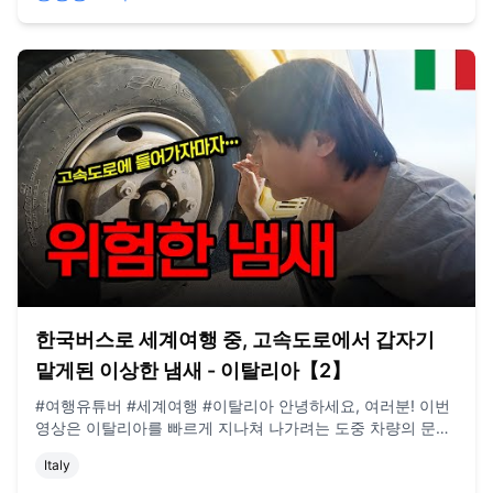
드 되는 영상은 작년 여름 영상임을 양해 부탁드립니다) **구
독, 댓글, 좋아요도 모두 감사드립니다! / 2022년 3월부터 노
란버스를 타고 세계여행 중입니다. 유튜브 '지금게르'는 다양한
장소, 형태의 집을 이동하면서 사는 저희의 일상을 공유하는
공간입니다. e-mail. jigeumgernail@gmail.com / BGM.
artlist.io
한국버스로 세계여행 중, 고속도로에서 갑자기
맡게된 이상한 냄새 - 이탈리아【2】
#여행유튜버 #세계여행 #이탈리아 안녕하세요, 여러분! 이번
영상은 이탈리아를 빠르게 지나쳐 나가려는 도중 차량의 문제
를 발견해 잠시 가르다호수 근처에 머물게 된 여정을 담아보았
Italy
습니다. 어쩌다 들리게 된 가르다호수의 마을이고 캠핑장의 비