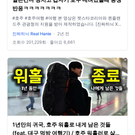
반응ㅋㅋㅋㅋㅋㅋㅋ
#호주 #호주여행 #여행 본 영상은 젯스타코리아와 퀸즐랜
드주 관광청의 지원을 받아 제작하였습니다. [진짜하늬 X
젯스타코리아 X 퀸즐랜드주 관광청] 안녕하세요 독자님 하
진짜하늬 Real Hanie
·
2년 전
늬입니다👋🏻 여러분들 덕분에 제가 광고를 받아서 친한 동
생과 여행을 떠나게 되었습니다!! 감사한 마음을 담아 더 열
조회수
201,229
회 · 좋아요
6,661
심히 그리고 더 재미있는 영상으로 인사드리겠습니다. 늘
감사합니다🙂‍↕ ⭐ 젯스타 코리아 인스타: @jetstarkorea
(https://www.instagram.com/jetstarkorea?
igsh=MWlhd20xdXo0ZW9yeA==) ⭐ 퀸즐랜드 주관광청
홈페이지: Queensland.com 비즈니스 문의 :
realhanie2022@gmail.com 인스타그램 :
https://www.instagram.com/ranie__ee/
1년만의 귀국, 호주 워홀로 내게 남은 것들
(feat. 대구 먹방 여행기) / 호주 워홀러로 살아