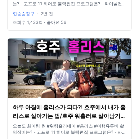
는? - 고프로 11 히어로 블랙편집 프로그램은? - 파이널컷
인스타그램 있나요? @881_b6m E-mail도 있나요? -
현승승장구
·
2년 전
idclrlrlcks@naver.com
조회수
1,433
회 · 좋아요
56
하루 아침에 홈리스가 되다?! 호주에서 내가 홈
리스로 살아가는 법/호주 워홀러로 살아남기
16
오늘도 화이팅 🤞 #워킹홀리데이 #홈리스 #여행유튜버 촬
영장비는? - 고프로 11 히어로 블랙편집 프로그램은? - 파이
널컷 인스타그램 있나요? @881_b6m E-mail도 있나요? -