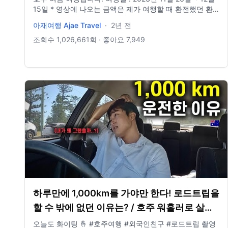
15일 * 영상에 나오는 금액은 제가 여행할 때 환전했던 환
율 기준입니다. * 외국어 번역에 오역이 있더라도 양해 부탁
아재여행 Ajae Travel
·
2년 전
드립니다. 저는 외국어 전혀 못하고 구글 번역기의 도움의
받아 편집하고 있습니다. 촬영장비 주 - 고프로12 / 보 - DJI
조회수
1,026,661
회 · 좋아요
7,949
포켓3, 아이폰11프로 녹음장비 고프로 미디어모듈, 소니
ICD-TX660 편집장비 맥북프로 / 파이널컷 프로 #호주여행
#여행유튜버 #세계여행 #아재여행
하루만에 1,000km를 가야만 한다! 로드트립을
할 수 밖에 없던 이유는? / 호주 워홀러로 살아
남기 20
오늘도 화이팅 🤞 #호주여행 #외국인친구 #로드트립 촬영