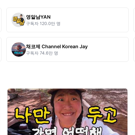
영알남YAN
구독자
120.0만 명
채코제 Channel Korean Jay
구독자
74.6만 명