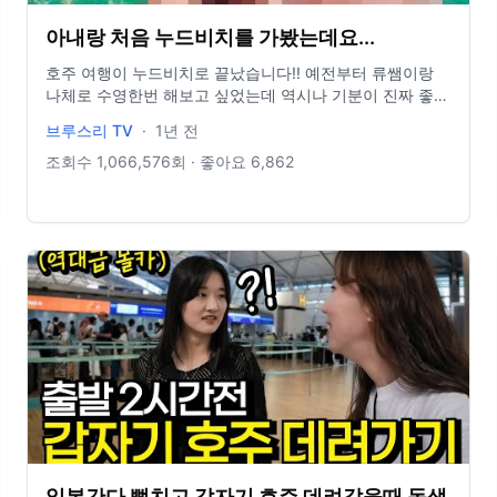
아내랑 처음 누드비치를 가봤는데요...
호주 여행이 누드비치로 끝났습니다!! 예전부터 류쌤이랑
나체로 수영한번 해보고 싶었는데 역시나 기분이 진짜 좋더
라구요. 커플, 부부들에게는 추천드리고 싶습니다. (한국에
브루스리 TV
·
1년 전
서 말구요) #브이로그 #부부유튜버 #브루스리tv ----------
--------------------------------------- 인스타그램 브루스 :
조회수
1,066,576
회 · 좋아요
6,862
https://www.instagram.com/gamblerzbrucelee/ 류쌤 :
https://www.instagram.com/nomazzang/ 브류모 공식 :
https://www.instagram.com/_bruceleetv/ 광고 문의
gambboy@naver.com ------------------------------------
-------------- 🍘 멤버쉽 가입 [후원해주신 가입 비용은 연
말에 전액 기부됩니다]
https://www.youtube.com/channel/UCNAdXHkMg3U4xmrU9e
일본간다 뻥치고 갑자기 호주 데려갔을때 동생