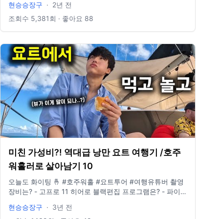
현승승장구
·
2년 전
idclrlrlcks@naver.com
조회수
5,381
회 · 좋아요
88
미친 가성비?! 역대급 낭만 요트 여행기 /호주
워홀러로 살아남기 10
오늘도 화이팅 🤞 #호주워홀 #요트투어 #여행유튜버 촬영
장비는? - 고프로 11 히어로 블랙편집 프로그램은? - 파이널
컷 인스타그램 있나요? @881_b6m E-mail도 있나요? -
현승승장구
·
3년 전
idclrlrlcks@naver.com