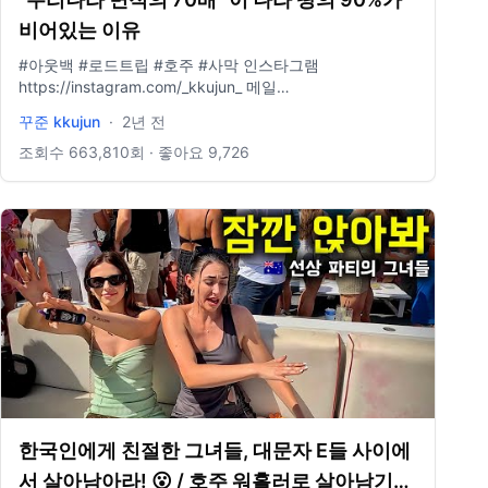
비어있는 이유
#아웃백 #로드트립 #호주 #사막 인스타그램
https://instagram.com/_kkujun_ 메일
kkujun.kgd@gmail.com _____ 🎬 미공개 무편집 영상 대방
꾸준 kkujun
·
2년 전
출 → www.youtube.com/@kkujun2 🎬 _____ 낮엔 여행하
고 밤엔 이런 걸 만듭니다▼
조회수
663,810
회 · 좋아요
9,726
https://marpple.shop/kr/kkujun/ _____
한국인에게 친절한 그녀들, 대문자 E들 사이에
서 살아남아라! 😮 / 호주 워홀러로 살아남기