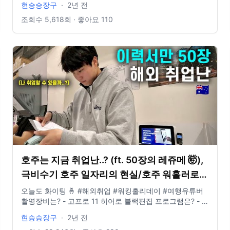
현승승장구
·
2년 전
idclrlrlcks@naver.com
조회수
5,618
회 · 좋아요
110
호주는 지금 취업난..? (ft. 50장의 레쥬메 🤯),
극비수기 호주 일자리의 현실/호주 워홀러로
살아남기 12
오늘도 화이팅 🤞 #해외취업 #워킹홀리데이 #여행유튜버
촬영장비는? - 고프로 11 히어로 블랙편집 프로그램은? - 파
이널컷 인스타그램 있나요? @881_b6m E-mail도 있나요?
현승승장구
·
2년 전
- idclrlrlcks@naver.com