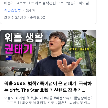
비는? - 고프로 11 히어로 블랙편집 프로그램은? - 파이널컷
인스타그램 있나요? @881_b6m E-mail도 있나요? -
현승승장구
·
2년 전
idclrlrlcks@naver.com
조회수
2,161
회 · 좋아요
52
워홀 369의 법칙? 특이점이 온 권태기, 극복하
는 삶(ft. The Star 호텔 키친핸드 잡 후기
👨🏻‍🍳)/호주 워홀러로 살아남기 14
오늘도 화이팅 🤞 #권태기 #워홀 #여행유튜버 촬영장비는?
- 고프로 11 히어로 블랙편집 프로그램은? - 파이널컷 인스
타그램 있나요? @881_b6m E-mail도 있나요? -