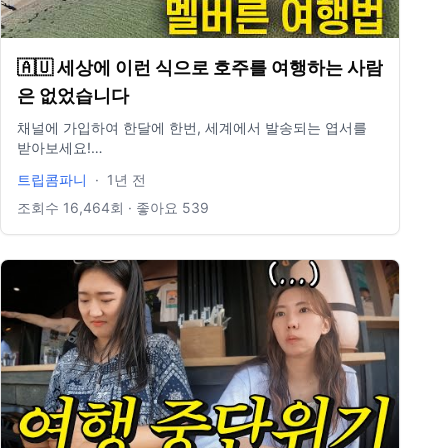
🇦🇺 세상에 이런 식으로 호주를 여행하는 사람
은 없었습니다
채널에 가입하여 한달에 한번, 세계에서 발송되는 엽서를
받아보세요!
https://www.youtube.com/channel/UC0EQX5Z2TlaKeIw4O3ieZAQ/
트립콤파니
·
1년 전
! Super Thanks 후원 댓글로 언제든지 트립콤파니를 응원
할 수 있습니다. 여행 일정 관련 질문은 Super Thanks로 부
조회수
16,464
회 · 좋아요
539
탁드립니다. 조그만 도움은 부족한 비디오 제작자에게 큰
희망이 됩니다. tripcompany.kr 리뷰과 가이드를 작성하는
트립콤파니 웹사이트입니다. 한번씩 방문해주셔요~
Instagram.
https://www.instagram.com/tripcompany93/?hl=ko 인
스타그램에서 생생한 여행 사진과 영상을 한발짝 더 빨리
만날 수 있습니다! 비하인드 컷도요~ Contact.
cms9304@gmail.com 카메라 - 파나소닉S5M2X, 24-105
렌즈, 16-35렌즈, 고프로12, DJI 미니프로4 마이크 - DJI와
이어리스2(핀마이크), 오디오테크니카 콘덴서마이크 편집
프로그램 - 맥북프로 16인치 2022, 그리고 파이널컷 프로,
모션5(필요하면)