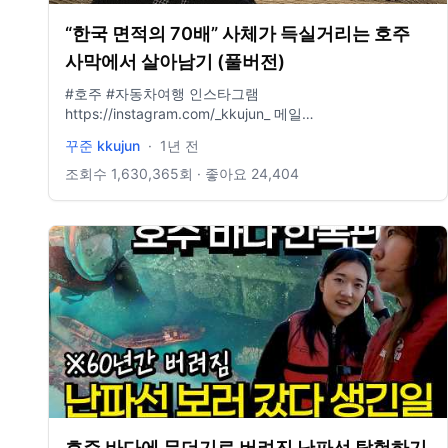
“한국 면적의 70배” 사체가 득실거리는 호주
사막에서 살아남기 (풀버전)
#호주 #자동차여행 인스타그램
https://instagram.com/_kkujun_ 메일
kkujun.kgd@gmail.com _____ 🎬 미공개 무편집 영상 대방
꾸준 kkujun
·
1년 전
출 → www.youtube.com/@kkujun2 🎬 _____ 낮엔 여행하
고 밤엔 이런 걸 만듭니다▼
조회수
1,630,365
회 · 좋아요
24,404
https://marpple.shop/kr/kkujun/ _____
호주 바다에 무더기로 버려진 난파선 탐험하기