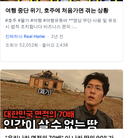
여행 중단 위기, 호주에 처음가면 겪는 상황
#호주 #물가 #여행 #여행유튜버 **영상 무단 사용 및 유포
시 법적 조치합니다 비즈니스 문의 :
realhanie2022@gmail.com 인스타그램 :
진짜하늬 Real Hanie
·
2년 전
https://www.instagram.com/ranie__ee/
조회수
52,052
회 · 좋아요
2,438
yg1Ww/join
"우리나라 면적의 70배" 이 나라 땅의 90%가