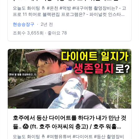
남기 23
오늘도 화이팅 🤞 #온천 #먹방 #대구여행 촬영장비는? - 고
프로 11 히어로 블랙편집 프로그램은? - 파이널컷 인스타그
램 있나요? @881_b6m E-mail도 있나요? -
현승승장구
·
2년 전
idclrlrlcks@naver.com
조회수
3,655
회 · 좋아요
78
호주에서 등산 다이어트를 하다가 내가 만난 것
들.. 😱 (ft. 호주 아저씨의 충고) / 호주 워홀러
로 살아남기 19
오늘도 화이팅 🤞 #여행유튜버 #다이어트 #등산 촬영장비