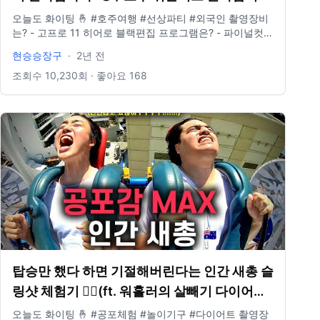
21
오늘도 화이팅 🤞 #호주여행 #선상파티 #외국인 촬영장비
는? - 고프로 11 히어로 블랙편집 프로그램은? - 파이널컷
인스타그램 있나요? @881_b6m E-mail도 있나요? -
현승승장구
·
2년 전
idclrlrlcks@naver.com
조회수
10,230
회 · 좋아요
168
탑승만 했다 하면 기절해버린다는 인간 새총 슬
링샷 체험기 😵‍💫(ft. 워홀러의 살빼기 다이어트
프로젝트) / 호주 워홀러로 살아남기 18
오늘도 화이팅 🤞 #공포체험 #놀이기구 #다이어트 촬영장