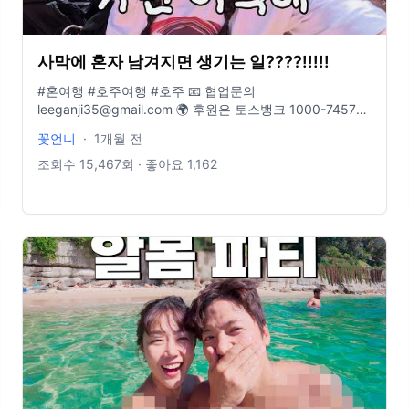
사막에 혼자 남겨지면 생기는 일????!!!!!
#혼여행 #호주여행 #호주 📧 협업문의
leeganji35@gmail.com 🌍 후원은 토스뱅크 1000-7457-
1784 🎈 인스타그램 www.instagram.com/traveler_flower
꽃언니
·
1개월 전
📖 여행에세이 "지금 이순간을 기억해"
조회수
15,467
회 · 좋아요
1,162
ay#