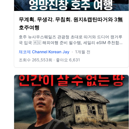
무계획. 무생각. 무침회. 원지&캡틴따거와 3無
호주여행
호주 뉴사우스웨일즈 관광청 초대로 따거와 드디어 캥거루
국 입국 🇦🇺 해외여행 준비 필수템, 세일리 eSIM 추천합니
다. 채코제 전용 링크: https://saily.com/ckj ✔️ 지금 구매
채코제 Channel Korean Jay
·
1개월 전
시 15% 즉시 할인 (쿠폰코드: ckj) ✔️ 200개국 데이터 지원
+ 광고/악성 URL 차단으로 안전한 여행까지! ✔️ 연중무휴
조회수
265,553
회 · 좋아요
6,631
24시간 채팅 고객 지원 #Saily #세일리 #esim #해외여행
hosted by
@sydney@australia.kr#FeelNewSydney#ComeAndSayGd
내가만난호주#시드니 -------------------------------------
---------------------------------------------------------- 음
악 : - SUNO AI 카메라 : - iPhone 16 PRO - GOPRO 13 -
DJI ACTION5 - DJI Osmo Pocket3 - MAVIC MINI 2 편집
: - Final Cut