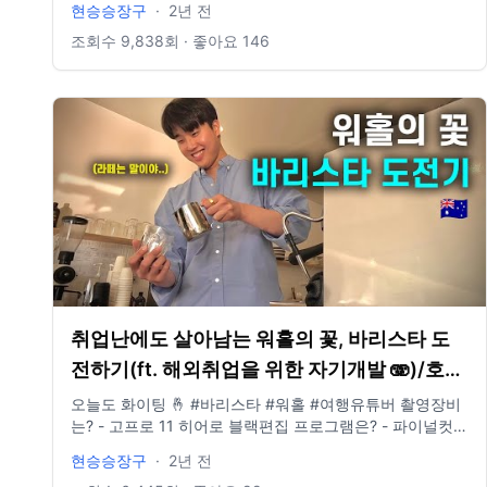
현승승장구
·
2년 전
idclrlrlcks@naver.com
조회수
9,838
회 · 좋아요
146
취업난에도 살아남는 워홀의 꽃, 바리스타 도
전하기(ft. 해외취업을 위한 자기개발 🫨)/호주
워홀러로 살아남기 13
오늘도 화이팅 🤞 #바리스타 #워홀 #여행유튜버 촬영장비
는? - 고프로 11 히어로 블랙편집 프로그램은? - 파이널컷
인스타그램 있나요? @881_b6m E-mail도 있나요? -
현승승장구
·
2년 전
idclrlrlcks@naver.com