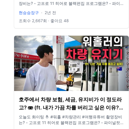
장비는? - 고프로 11 히어로 블랙편집 프로그램은? - 파이널
컷 인스타그램 있나요? @881_b6m E-mail도 있나요? -
현승승장구
·
2년 전
idclrlrlcks@naver.com
조회수
2,667
회 · 좋아요
48
호주에서 차량 보험, 세금, 유지비가 이 정도라
고? 🫨 (ft. 내가 가끔 차를 버리고 싶은 이유?)/
호주 워홀러로 살아남기 17
오늘도 화이팅 🤞 #워홀 #차량관리 #여행유튜버 촬영장비
는? - 고프로 11 히어로 블랙편집 프로그램은? - 파이널컷
인스타그램 있나요? @881_b6m E-mail도 있나요? -