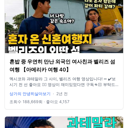
혼밥 중 우연히 만난 외국인 여사친과 벨리즈 섬
여행 【아메리카 여행 40】
멕시코와 과테말라 그 사이, 벨리즈 여행 영상입니다! ➖ ✔️보
시기 전 선 좋아요 👍🏻 영상이 재미있었다면 구독👊🏻 부탁드
립니다! ➖ 📸 Instagram :
상가의 안녕히살아보기
·
2년 전
https://www.instagram.com/sanghyuk1ee/ 📝 Blog :
https://blog.naver.com/sanghyuk1ee 📚 Brunch :
조회수
188,669
회 · 좋아요
4,157
https://brunch.co.kr/@sanghyuk1ee ➖ #중남미 #벨리즈 #
여행유튜브 ➖ 카메라 사용 기종 후지 필름 Xt-4, 고프로 Hero
9, 아이폰 12 Pro, 인스타 360 x3 ➖ 2. Outside - Ikson
Soundcloud : https://soundcloud.com/ikson Music Playlist