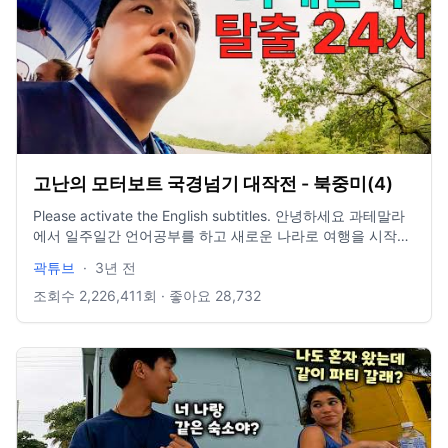
고난의 모터보트 국경넘기 대작전 - 북중미(4)
Please activate the English subtitles. 안녕하세요 과테말라
에서 일주일간 언어공부를 하고 새로운 나라로 여행을 시작했
습니다. 카리브해를 끼고있는 벨리즈라는 나라입니다. 저도 벨
곽튜브
·
3년 전
리즈는 잘 몰라서 다음 영상으로 알려드릴게요. 감사합니다. -
---------------------------------------------------------------
조회수
2,226,411
회 · 좋아요
28,732
--------------- insta : @jbkwak mail :
kwaktube@sandboxnetwork.net 촬영장비 : 고프로 히어로
10 블랙 편집 : 맥북프로 16인치, 파이널컷 X 음원 : Epidemic
sound&Artlist