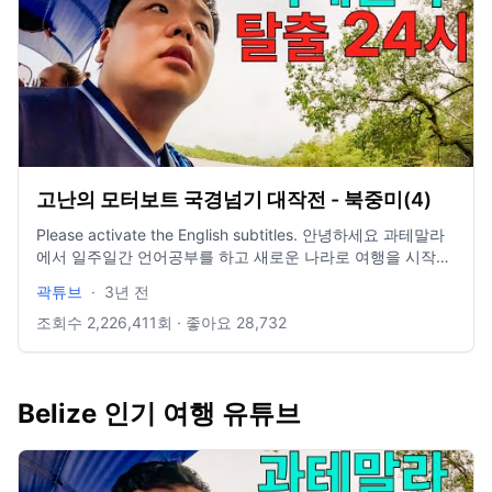
by http://reurl.kr/1992B2F4FB
고난의 모터보트 국경넘기 대작전 - 북중미(4)
Please activate the English subtitles. 안녕하세요 과테말라
에서 일주일간 언어공부를 하고 새로운 나라로 여행을 시작했
습니다. 카리브해를 끼고있는 벨리즈라는 나라입니다. 저도 벨
곽튜브
·
3년 전
리즈는 잘 몰라서 다음 영상으로 알려드릴게요. 감사합니다. -
---------------------------------------------------------------
조회수
2,226,411
회 · 좋아요
28,732
--------------- insta : @jbkwak mail :
kwaktube@sandboxnetwork.net 촬영장비 : 고프로 히어로
10 블랙 편집 : 맥북프로 16인치, 파이널컷 X 음원 : Epidemic
Belize 인기 여행 유튜브
sound&Artlist