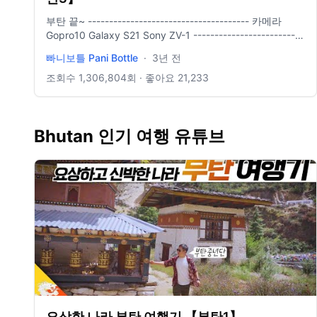
부탄 끝~ -------------------------------------- 카메라
Gopro10 Galaxy S21 Sony ZV-1 --------------------------
------------ 배경음악
빠니보틀 Pani Bottle
·
3년 전
조회수
1,306,804
회 · 좋아요
21,233
Bhutan 인기 여행 유튜브
요상한 나라 부탄 여행기 【부탄1】