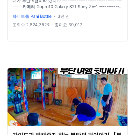
내가 부탄 S급이라 했지?? ---------------------------------
----- 카메라 Gopro10 Galaxy S21 Sony ZV-1 -------------
------------------------- 배경음악 Jahzzar - Dajeerling
빠니보틀 Pani Bottle
·
3년 전
Jahzzar - Spin https://www.youtube.com/watch?
v=MNpvhZGoKE0 Kevin MacLeod - Chanter
조회수
2,824,352
회 · 좋아요
39,017
https://www.youtube.com/watch?v=rzj56KQ5tdU
가이드가 말해주지 않는 부탄의 뒷이야기 【부