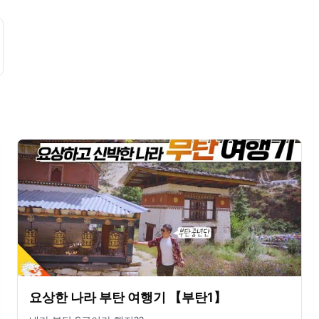
요상한 나라 부탄 여행기 【부탄1】