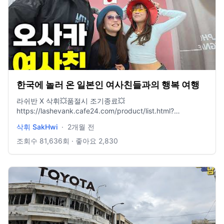
한국에 놀러 온 일본인 여사친들과의 행복 여행
라쉬반 X 삭휘💥품절시 조기종료💥
https://lashevank.cafe24.com/product/list.html?
cate_no=530 삭휘 채널에서 강력 추천하는 남자 드로즈♥️ 한
삭휘 SakHwi
·
2개월 전
번 입으면 다른 팬티는 못 입어요!👍👍 첨단 AI 시대에 당신의
속옷은? 세상에 없던 남자를 위한 공간 남자의 온도 시원하고
조회수
81,636
회 · 좋아요
2,830
쾌적한 ❄33.3°❄ 경험해보세요 속옷 낡은 가족들에게 선물하
세요! 인스타그램 - ⬇️ https://www.instagram.com/sakhwi_l/
메일 - ⬇️ vocalhwi@naver.com 삭휘 멤버십 가입 - ⬇️
https://www.youtube.com/channel/UC8odT0sUbYikh39OSoarm
영상 속 공간 애기봉 평화 생태공원 -
https://naver.me/G4WoZhrX 촬영 장비 [카메라] DJI Action
5 GoPro Hero 12 Black iPhone 15 Pro Max [편집] 프리미어
프로 & 맥북 프로 14인치 [BGM] Artlist Ltd #오사카#여사친