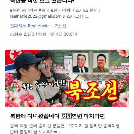
북한을 직접 보고 왔습니다!
#북한 #김정은 #중국 #중국여행 비즈니스 문의 :
realhanie2022@gmail.com 인스타그램 :
https://www.instagram.com/ranie__ee/
진짜하늬 Real Hanie
·
2년 전
조회수
2,213,141
회 · 좋아요
20,014
북한에 다녀왔씁네다 🇨🇳연변 마지막편
중국 여행 준비 중이신 분들은 브로디가 잘 정리한 중국여행
준비 총정리 글 보시라! ➡️