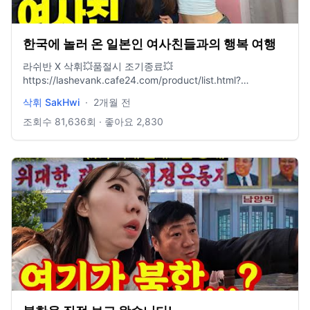
한국에 놀러 온 일본인 여사친들과의 행복 여행
라쉬반 X 삭휘💥품절시 조기종료💥
https://lashevank.cafe24.com/product/list.html?
cate_no=530 삭휘 채널에서 강력 추천하는 남자 드로즈♥️ 한
삭휘 SakHwi
·
2개월 전
번 입으면 다른 팬티는 못 입어요!👍👍 첨단 AI 시대에 당신의
속옷은? 세상에 없던 남자를 위한 공간 남자의 온도 시원하고
조회수
81,636
회 · 좋아요
2,830
쾌적한 ❄33.3°❄ 경험해보세요 속옷 낡은 가족들에게 선물하
세요! 인스타그램 - ⬇️ https://www.instagram.com/sakhwi_l/
메일 - ⬇️ vocalhwi@naver.com 삭휘 멤버십 가입 - ⬇️
https://www.youtube.com/channel/UC8odT0sUbYikh39OSoarm
영상 속 공간 애기봉 평화 생태공원 -
https://naver.me/G4WoZhrX 촬영 장비 [카메라] DJI Action
5 GoPro Hero 12 Black iPhone 15 Pro Max [편집] 프리미어
프로 & 맥북 프로 14인치 [BGM] Artlist Ltd #오사카#여사친
#어서와한국은처음이지 #일본여행 #한국여행 #서울여행