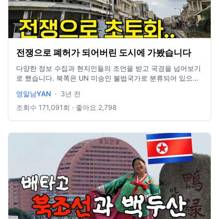
#어서와한국은처음이지 #일본여행 #한국여행 #서울여행
전쟁으로 폐허가 되어버린 도시에 가봤습니다
다양한 정보 수집과 현지인들의 조언을 받고 국경을 넘어보기
로 했습니다. 북쪽은 UN 미승인 불법국가로 분류되어 있으며
대한민국과의 외교 수립도 없는 상태입니다. 방문 자체가 위험
영알남YAN
·
3년 전
하다거나 불법성이 있는 것은 아니지만 여행객 입장에서 굳이
갈 이유는 없는 지역이라는 것이 제 개인적인 생각입니다. 영
조회수
171,091
회 · 좋아요
2,798
상에서 함께 하시죠! 항상 감사합니다. 정말 열심히 하겠습니
다.