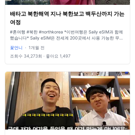
배타고 북한해역 지나 북한보고 백두산까지 가는
여정
#혼여행 #북한 #northkorea *이번여행은 Saily eSIM과 함께
했습니다* Saily eSIM은 전세계 200곳에서 사용 가능한 무적
의 eSIM 연중무휴 24시간 고객지원서비스도 최고!
꽃언니
·
1개월 전
https://saily.com/flowerlee Saily.com 에서 “FLOWERLEE"
코드 넣으면 15%할인됩니다💛 📧 협업문의
조회수
34,273
회 · 좋아요
1,497
leeganji35@gmail.com 🌍 후원은 토스뱅크 1000-7457-
1784 🎈 인스타그램 www.instagram.com/traveler_flower 📖
여행에세이 "지금 이순간을 기억해"