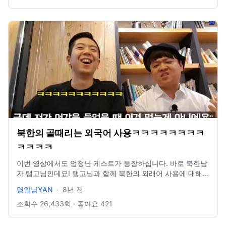
상에서 함께 하시죠! 항상 감사합니다. 정말 열심히 하겠습니
다.
북한의 골때리는 외국어 사용ㅋㅋㅋㅋㅋㅋㅋㅋ
ㅋㅋㅋㅋ
이번 영상에서도 엄청난 게스트가 등장하십니다. 바로 북한남
자 탱고님인데요! 탱고님과 함께 북한의 외래어 사용에 대해서
알아보는 시간을 가져볼 겁니다. 북한에서도 외래어를 사용할
영알남YAN
·
8년 전
까요? 영상에서 확인해 보시기 바랍니다!! 영상이 좋으셨다면
구독 눌러주시면 대단히 감사드리겠습니다! 여러분의 구독 한
조회수
26,433
회 · 좋아요
421
번은 영상을 올리는 저에게 큰 힘이 됩니다!