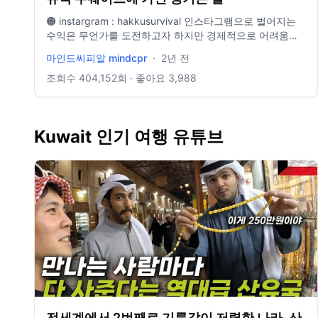
🟠 instargram : hakkusurvival 인스타그램으로 벌어지는
수익은 무언가를 도전하고자 하지만 경제적으로 어려움이
있는 사람들에게 전액 기부하겠습니다 촬영 : Gopro8 /
마인드씨피알 mindcpr
·
2년 전
Gopro11 / Iphone 11 Pro 편집 : 2019 Macbook Pro 16-
inch / Premiere Pro 2023 #세계여행 #중동여행 #쿠웨이
조회수
404,152
회 · 좋아요
3,988
트
Kuwait 인기 여행 유튜브
전세계에서 2번째로 기름값이 저렴한 나라, 산