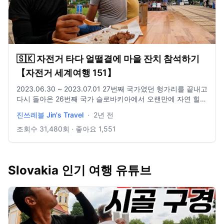
🇸🇰 자전거 타다 얼떨결에 마을 잔치 참석하기
【자전거 세계여행 151】
2023.06.30 ~ 2023.07.01 27번째 국가였던 헝가리를 끝내고
다시 돌아온 26번째 국가 슬로바키아에서 오랜만에 자연 힐링
캠핑 #세계여행 #자전거세계일주 #자전거여행
진쓰레블 Jin's Travel
·
2년 전
==============================================
Insta : jinwcho Email : jo930131@gmail.com 촬영 :
조회수
31,480
회 · 좋아요
1,551
Gopro10 음원 : Epidemic Sound
Slovakia 인기 여행 유튜브