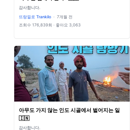
감사합니다.
뜨랑낄로 Trankilo
·
7개월 전
조회수
176,839
회 · 좋아요
3,063
아무도 가지 않는 인도 시골에서 벌어지는 일
🇮🇳
감사합니다.