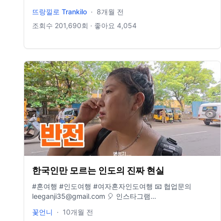
뜨랑낄로 Trankilo
·
8개월 전
조회수
201,690
회 · 좋아요
4,054
한국인만 모르는 인도의 진짜 현실
#혼여행 #인도여행 #여자혼자인도여행 📧 협업문의
leeganji35@gmail.com 🎈 인스타그램
www.instagram.com/traveler_flower 📖 여행에세이 "지금
꽃언니
·
10개월 전
이순간을 기억해" 🌍 커피한잔의 후원은 토스뱅크 1000-