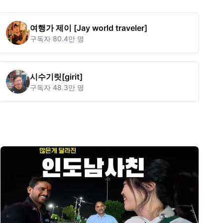
여행가 제이 [Jay world traveler]
구독자
80.4만 명
시수기릿[girit]
구독자
48.3만 명