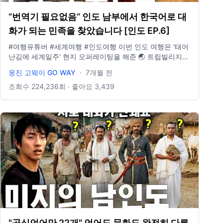
“번역기 필요없음” 인도 남부에서 한국어로 대
화가 되는 민족을 찾았습니다 [인도 EP.6]
#여행유튜버 #세계여행 #인도여행 이번 인도 여행은 '태어
난김에 세계일주' 현지 오퍼레이팅을 해준 🌏 트립빌리지
여행사와 함께했습니다. 👉 여행 자세히 보기:
웅진 고웨이 GO WAY
·
7개월 전
https://www.tvill.co.kr/ · · · · · · · · · · · · · · · · · · · · · · · · · · ·
· · · · 📍요즘 여행 필수품- E-sim 할인받아 구매하기!
조회수
224,236
회 · 좋아요
3,439
https://3ha.in/r/110309 · · · · · · · · · · · · · · · · · · · · · · · · · ·
· · · · · 📩 비즈니스 문의 : wjgoway@naver.com ⭐️ 인스타
그램 : @gowayeverywhere
"공식언어만 22개" 언어도 문화도 완전히 다른