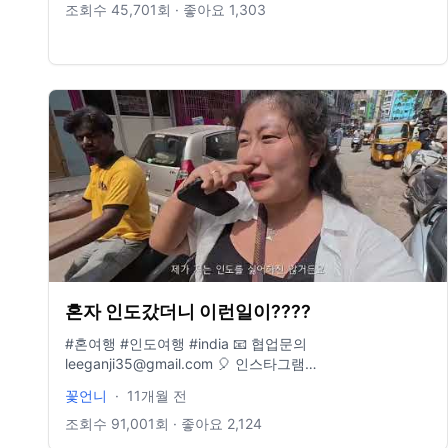
7457-1784
조회수
45,701
회 · 좋아요
1,303
혼자 인도갔더니 이런일이????
#혼여행 #인도여행 #india 📧 협업문의
leeganji35@gmail.com 🎈 인스타그램
www.instagram.com/traveler_flower 📖 여행에세이 "지금
꽃언니
·
11개월 전
이순간을 기억해" 🌍 커피한잔의 후원은 토스뱅크 1000-
7457-1784
조회수
91,001
회 · 좋아요
2,124