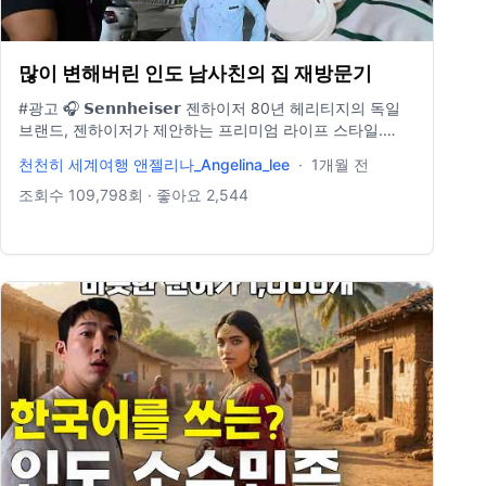
많이 변해버린 인도 남사친의 집 재방문기
#광고 🎧 𝗦𝗲𝗻𝗻𝗵𝗲𝗶𝘀𝗲𝗿 젠하이저 80년 헤리티지의 독일
브랜드, 젠하이저가 제안하는 프리미엄 라이프 스타일.
MOMENTUM 5를 통해 지금까지와는 다른 새로운 사운드
lQ/join
천천히 세계여행 앤젤리나_Angelina_lee
·
1개월 전
를 경험하세요. ✔️ 젠하이저가 직접 개발한 SYS38 42mm
드라이버 탑재 ✔️ 음질과 편안함에 최적화된 반응형 액티브
조회수
109,798
회 · 좋아요
2,544
노이즈 캔슬링 ✔️ 최대 57시간, 압도적인 배터리 성능까지
📌 구매 링크: https://kr.sennheiser-
hearing.com/product/detail.html?product_no=688 #젠
하이저 #헤드폰 #무선헤드폰 #모멘텀5