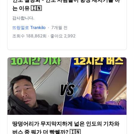
는 이유 🇮🇳
감사합니다.
뜨랑낄로 Trankilo
·
7개월 전
조회수
188,862
회 · 좋아요
2,992
땅덩어리가 무지막지하게 넓은 인도의 기차와
버스 중 뭐가 더 빡쎌까? 🇮🇳