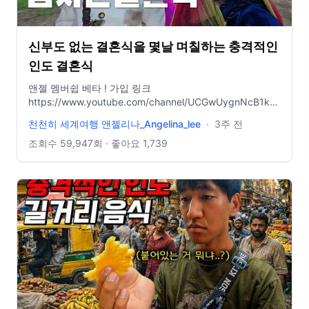
신부도 없는 결혼식을 몇날 며칠하는 충격적인
인도 결혼식
jfzlQ/join
앤젤 멤버쉽 베타 ! 가입 링크
https://www.youtube.com/channel/UCGwUygnNcB1kcbmWl_jfz
무슨 카메라 쓰나요? ↓↓
천천히 세계여행 앤젤리나_Angelina_lee
·
3주 전
https://linktr.ee/angelinagadget 배경음악 정보
https://blog.naver.com/selxy/221688046797 제가 배경
조회수
59,947
회 · 좋아요
1,739
음악을 어디서 구해서쓰는지 적어놨어요 ! 도움이 되었으면
좋겠어요 https://bit.ly/Artlist2free Artlist 2달 무료 링크 (1
년 가입시) , 한 달 도 가입 가능 !
http://share.epidemicsound.com/30daysfree (에피데믹
사운드 한 달 무료링크) https://youtu.be/O-49tsFFf4o 드
론 영상 채널 🌸 Instagram →
https://www.instagram.com/lovelew 🌸 Naver blog →
https://blog.naver.com/selxy - 위 링크로 구매시 저에게
수수료가 지불될 수 있습니다.