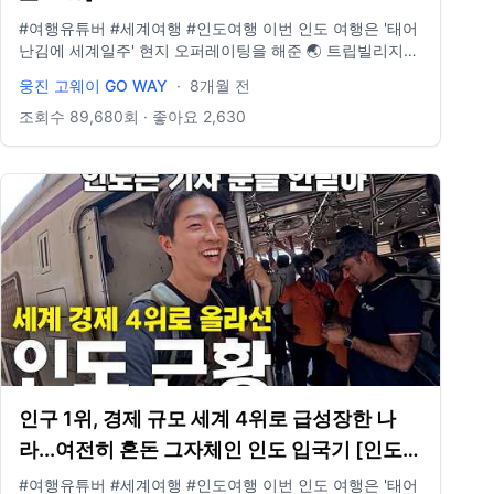
#여행유튜버 #세계여행 #인도여행 이번 인도 여행은 '태어
난김에 세계일주' 현지 오퍼레이팅을 해준 🌏 트립빌리지
여행사와 함께했습니다. 👉 여행 자세히 보기:
웅진 고웨이 GO WAY
·
8개월 전
https://www.tvill.co.kr/ · · · · · · · · · · · · · · · · · · · · · · · · · · ·
· · · · 📍요즘 여행 필수품- E-sim 할인받아 구매하기!
조회수
89,680
회 · 좋아요
2,630
https://3ha.in/r/110309 · · · · · · · · · · · · · · · · · · · · · · · · · ·
· · · · · 📩 비즈니스 문의 : wjgoway@naver.com ⭐️ 인스타
그램 : @gowayeverywhere
인구 1위, 경제 규모 세계 4위로 급성장한 나
라...여전히 혼돈 그자체인 인도 입국기 [인도
EP.1]
#여행유튜버 #세계여행 #인도여행 이번 인도 여행은 '태어