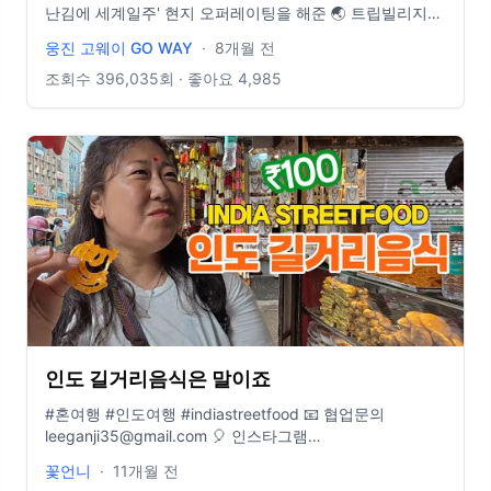
난김에 세계일주' 현지 오퍼레이팅을 해준 🌏 트립빌리지
여행사와 함께했습니다. 👉 여행 자세히 보기:
웅진 고웨이 GO WAY
·
8개월 전
https://www.tvill.co.kr/ · · · · · · · · · · · · · · · · · · · · · · · · · · ·
· · · · 📍요즘 여행 필수품- E-sim 할인받아 구매하기!
조회수
396,035
회 · 좋아요
4,985
https://3ha.in/r/110309 · · · · · · · · · · · · · · · · · · · · · · · · · ·
· · · · · 📩 비즈니스 문의 : wjgoway@naver.com ⭐️ 인스타
그램 : @gowayeverywhere
인도 길거리음식은 말이죠
#혼여행 #인도여행 #indiastreetfood 📧 협업문의
leeganji35@gmail.com 🎈 인스타그램
www.instagram.com/traveler_flower 📖 여행에세이 "지금
꽃언니
·
11개월 전
이순간을 기억해" 🌍 커피한잔의 후원은 토스뱅크 1000-