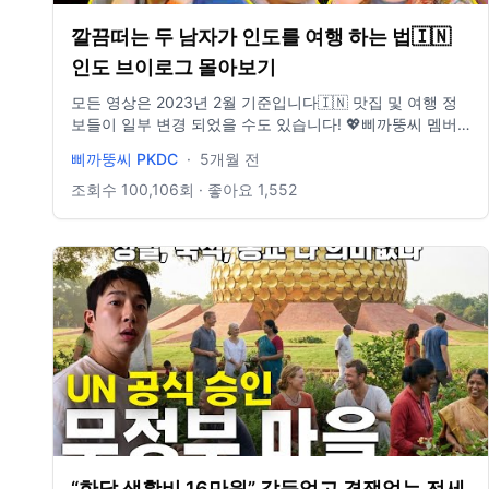
깔끔떠는 두 남자가 인도를 여행 하는 법🇮🇳
인도 브이로그 몰아보기
모든 영상은 2023년 2월 기준입니다🇮🇳 맛집 및 여행 정
보들이 일부 변경 되었을 수도 있습니다! 💖삐까뚱씨 멤버
쉽 '삐빠빠룰라' 가입하기
삐까뚱씨 PKDC
·
5개월 전
https://www.youtube.com/channel/UCfDRm9EQCBBR3oxX
👶🏼👶🏾 Contact to 삐까뚱씨 ✨ 비즈니스 문의:
조회수
100,106
회 · 좋아요
1,552
hshyun0602@naver.com ✨ 삐까뚱씨 에세이:
bit.ly/3OmUyWN ✨ 인스타그램 삐까뚱씨
https://www.instagram.com/pikaddung.c 노아 인스타
https://www.instagram.com/noahstory_ 브로디 인스타
https://www.instagram.com/brodyworld_ #여행유튜버 #
중국여행 #상하이여행
“한달 생활비 16만원” 갈등없고 경쟁없는 전세