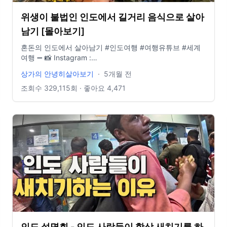
위생이 불법인 인도에서 길거리 음식으로 살아
남기 [몰아보기]
혼돈의 인도에서 살아남기 #인도여행 #여행유튜브 #세계
여행 ➖ 📸 Instagram :
https://www.instagram.com/sanghyuk1ee/ 📝 Blog :
상가의 안녕히살아보기
·
5개월 전
ZuqXcHg/join
https://blog.naver.com/sanghyuk1ee ➖ 📷 Camera
Fujifilm Xt-4, Osmo action 5, Iphone 12 Pro, Insta 360
조회수
329,115
회 · 좋아요
4,471
x3 ➖ 💽 Artist / BGM president
인도 설명회 - 인도 사람들이 항상 새치기를 하