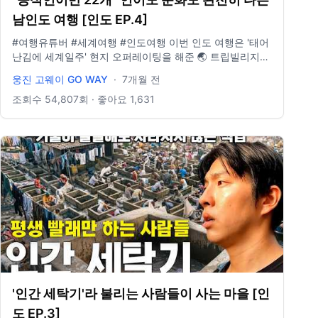
남인도 여행 [인도 EP.4]
#여행유튜버 #세계여행 #인도여행 이번 인도 여행은 '태어
난김에 세계일주' 현지 오퍼레이팅을 해준 🌏 트립빌리지
여행사와 함께했습니다. 👉 여행 자세히 보기:
웅진 고웨이 GO WAY
·
7개월 전
https://www.tvill.co.kr/ · · · · · · · · · · · · · · · · · · · · · · · · · · ·
· · · · 📍요즘 여행 필수품- E-sim 할인받아 구매하기!
조회수
54,807
회 · 좋아요
1,631
https://3ha.in/r/110309 · · · · · · · · · · · · · · · · · · · · · · · · · ·
· · · · · 📩 비즈니스 문의 : wjgoway@naver.com ⭐️ 인스타
그램 : @gowayeverywhere
'인간 세탁기'라 불리는 사람들이 사는 마을 [인
도 EP.3]