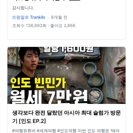
감사합니다.
뜨랑낄로 Trankilo
·
8개월 전
조회수
138,693
회 · 좋아요
2,866
생각보다 완전 달랐던 아시아 최대 슬럼가 방문
기 [인도 EP.2]
#여행유튜버 #세계여행 #인도여행 이번 인도 여행은 '태어