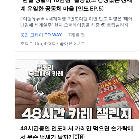
계 유일한 공동체 마을 [인도 EP.5]
#여행유튜버 #세계여행 #인도여행 이번 인도 여행은 '태어
난김에 세계일주' 현지 오퍼레이팅을 해준 🌏 트립빌리지
여행사와 함께했습니다. 👉 여행 자세히 보기:
웅진 고웨이 GO WAY
·
7개월 전
https://www.tvill.co.kr/ 한국어 능력자 데베스씨와 함께 하
는 인도여행 출발! · · · · · · · · · · · · · · · · · · · · · · · · · · · · · · ·
조회수
155,923
회 · 좋아요
3,721
📍요즘 여행 필수품- E-sim 할인받아 구매하기!
https://3ha.in/r/110309 · · · · · · · · · · · · · · · · · · · · · · · · · ·
· · · · · 📩 비즈니스 문의 : wjgoway@naver.com ⭐️ 인스타
그램 : @gowayeverywhere
48시간동안 인도에서 카레만 먹으면 손가락에
서 무슨 냄새가 날까? 🇮🇳