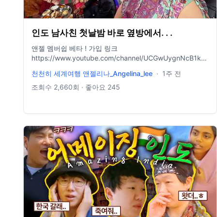
인도 남사친 첫날밤 바로 옆방에서. . .
앤젤 멤버쉽 베타 ! 가입 링크
https://www.youtube.com/channel/UCGwUygnNcB1kcbmWl_
무슨 카메라 쓰나요? ↓↓
천천히 세계여행 앤젤리나_Angelina_lee
·
1주 전
https://linktr.ee/angelinagadget 배경음악 정보
https://blog.naver.com/selxy/221688046797 제가 배경
조회수
2,660
회 · 좋아요
245
음악을 어디서 구해서쓰는지 적어놨어요 ! 도움이 되었으면
좋겠어요 https://bit.ly/Artlist2free Artlist 2달 무료 링크 (1
년 가입시) , 한 달 도 가입 가능 !
http://share.epidemicsound.com/30daysfree (에피데믹
사운드 한 달 무료링크) https://youtu.be/O-49tsFFf4o 드
론 영상 채널 🌸 Instagram →
https://www.instagram.com/lovelew 🌸 Naver blog →
https://blog.naver.com/selxy - 위 링크로 구매시 저에게
수수료가 지불될 수 있습니다.