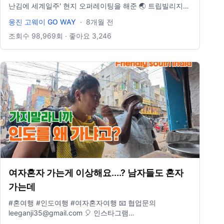
난김에 세계일주' 현지 오퍼레이팅을 해준 🌏 트립빌리지
여행사와 함께했습니다. 👉 여행 자세히 보기:
웅진 고웨이 GO WAY
·
8개월 전
https://www.tvill.co.kr/ 한국어 능력자 데베스씨와 함께 하
는 인도여행 출발! · · · · · · · · · · · · · · · · · · · · · · · · · · · · · · ·
조회수
98,969
회 · 좋아요
3,246
📍요즘 여행 필수품- E-sim 할인받아 구매하기!
https://3ha.in/r/110309 · · · · · · · · · · · · · · · · · · · · · · · · · ·
· · · · · 📩 비즈니스 문의 : wjgoway@naver.com ⭐️ 인스타
그램 : @gowayeverywhere
여자혼자 가는게 이상해요....? 남자들도 혼자
가는데
#혼여행 #인도여행 #여자혼자여행 📧 협업문의
leeganji35@gmail.com 🎈 인스타그램
www.instagram.com/traveler_flower 📖 여행에세이 "지금