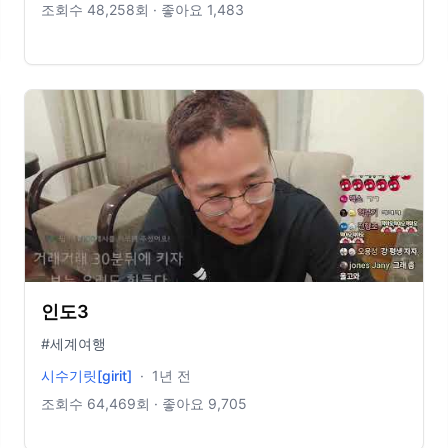
7457-1784 #바디럽 #퓨어썸 #여행용샤워기 #여행용샤워
조회수
48,258
회 · 좋아요
1,483
필터 #인도여행필수템 #동남아여행필수템 #유럽여행필수
템
인도3
#세계여행
시수기릿[girit]
·
1년 전
조회수
64,469
회 · 좋아요
9,705