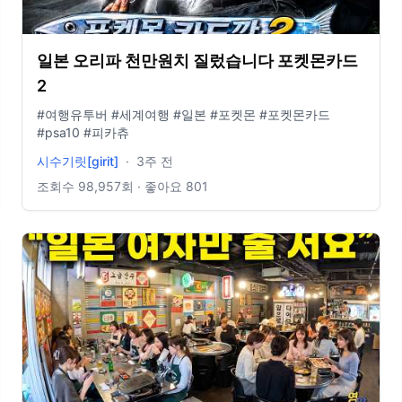
일본 오리파 천만원치 질렀습니다 포켓몬카드
2
#여행유투버 #세계여행 #일본 #포켓몬 #포켓몬카드
#psa10 #피카츄
시수기릿[girit]
·
3주 전
조회수
98,957
회 · 좋아요
801