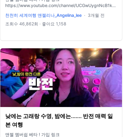
▬▬▬▬▬사용하시려면 아래의 출처를 남겨주셔야 합니다
https://www.youtube.com/channel/UCGwUygnNcB1kcbmWl_jfzlQ/
▬▬▬▬▬▬ 🎵Music provided by 브금대통령 🎵Track :
무슨 카메라 쓰나요? ↓↓
천천히 세계여행 앤젤리나_Angelina_lee
·
3개월 전
소개팅 가는길 - • [브금대통령] (귀여운/설렘/Piano) 소개
https://linktr.ee/angelinagadget 배경음악 정보
팅 가는길/Going On a ... 🎵Music provided by 브금대통
https://blog.naver.com/selxy/221688046797 제가 배경
조회수
46,862
회 · 좋아요
1,158
령 🎵Track : 노을의 저편에서 - • Most Emotional Music
음악을 어디서 구해서쓰는지 적어놨어요 ! 도움이 되었으면
Ever : "夕暮れの彼方で"(Beyo... 🎵Music provided by 브
좋겠어요 https://bit.ly/Artlist2free Artlist 2달 무료 링크 (1
금대통령 🎵Track : 노을의 저편에서 2 - • [갓띵곡 감성음
년 가입시) , 한 달 도 가입 가능 !
악] 노을의 저편에서2 - 이어지는 이야기 | 그리고 그 둘은...
http://share.epidemicsound.com/30daysfree (에피데믹
🎵Music provided by 브금대통령 🎵Track : Spring
사운드 한 달 무료링크) https://youtu.be/O-49tsFFf4o 드
Sunshine - • [브금대통령] (봄/기분좋은/Bright) Spring
론 영상 채널 🌸 Instagram →
Sunshine [무... 🎵Music provided by 브금대통령 🎵Track
https://www.instagram.com/lovelew 🌸 Naver blog →
: My Star - • [브금대통령] (아련/감성/Emotional) My Star
https://blog.naver.com/selxy - 위 링크로 구매시 저에게
[무료음악/브금... 🎵Music provided by 브금대통령
수수료가 지불될 수 있습니다.
🎵Track : Naptime! - • [Royalty Free Music] Naptime!
(예쁜/밝은/기분좋은) 🎵Music provided by 브금대통령
🎵Track : 도둑의 계획 - • [브금대통령] (코믹/살금살
금/Quirky) 도둑의 계획/Thief's Pl... 🎵Music provided by
브금대통령 🎵Track : 수사반장 2 - • [재밌는 음악] 수사반
장 2 | BGM으로 잘 어울리는 음악 🎵Music provided by 브
낮에는 고래랑 수영, 밤에는....... 반전 매력 일
금대통령 🎵Track : 강아지같아 - • [Royalty Free Music]
본 여행
Like a Puppy (Cu... 🎵Music provided by 브금대통령
lQ/join
🎵Track : 곤지곤지 - • [귀운 음악] 곤지곤지 | 잼잼🎶
앤젤 멤버쉽 베타 ! 가입 링크