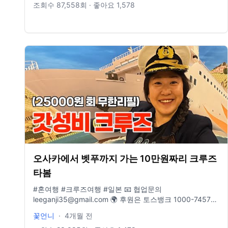
https://blog.naver.com/selxy/221688046797 제가 배경
조회수
87,558
회 · 좋아요
1,578
음악을 어디서 구해서쓰는지 적어놨어요 ! 도움이 되었으면
좋겠어요 https://bit.ly/Artlist2free Artlist 2달 무료 링크 (1
년 가입시) , 한 달 도 가입 가능 !
http://share.epidemicsound.com/30daysfree (에피데믹
사운드 한 달 무료링크) https://youtu.be/O-49tsFFf4o 드
론 영상 채널 🌸 Instagram →
https://www.instagram.com/lovelew 🌸 Naver blog →
https://blog.naver.com/selxy - 위 링크로 구매시 저에게
수수료가 지불될 수 있습니다.
오사카에서 벳푸까지 가는 10만원짜리 크루즈
타봄
#혼여행 #크루즈여행 #일본 📧 협업문의
leeganji35@gmail.com 🌍 후원은 토스뱅크 1000-7457-
1784 🎈 인스타그램 www.instagram.com/traveler_flower
꽃언니
·
4개월 전
📖 여행에세이 "지금 이순간을 기억해" 연어회 먹으러 가기