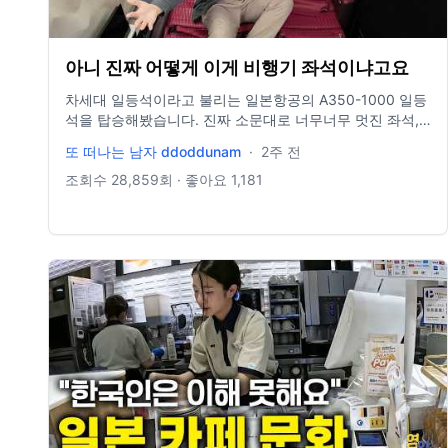
아니 진짜 어떻게 이게 비행기 좌석이냐고요
차세대 일등석이라고 불리는 일본항공의 A350-1000 일등
석을 탑승해봤습니다. 진짜 소문대로 너무너무 멋진 좌석,
거기에 1병에 250만 원이나 한다는 샴페인 살롱까지 제공
또 떠나는 남자 ddoddunam
·
2주 전
됐는데요. 앞으로 항공업계에 일등석에 대한 나아갈 길을
보여주는 듯한 일본항공의 일등석. 영상에서 확인하세요! #
조회수
28,859
회 · 좋아요
1,181
일등석 #퍼스트클래스 #firstclass #대한항공 #아시아나항
공 #일본항공 #Japanairlines #JAL ◆또떠남 이용가격 아
시아 마일즈 135,000마일 + 세금 405,163원 ◆또떠남 인
스타그램 https://www.instagram.com/ddoddunam ◆또
떠남 네이버블로그
https://blog.naver.com/jaden365viaje ◆비즈니스 문의
ddoddunam@gmail.com ---------------------------------
-------------------------------------------------------------
--------------------- ◆Time stamp 0:00 Intro 00:15 일본
항공 A350-1000 일등석 소개 00:41 공항 체크인 01:51 일
본항공 일등석 라운지 04:37 일등석 탑승 05:32 일등석 좌
석 소개 09:24 정통 일식 기내식 14:27 침대로 변신 16:16
일등석 어메니티 파우치 17:37 두 번째 식사 20:10 마일리