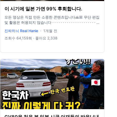
▬▬▬▬▬▬ 🎵Music provided by 브금대통령 🎵Track :
이 시기에 일본 가면 99% 후회합니다.
First Flight - ￼ • [브금대통령] (귀여움/아기자기/Fun) First
Flight [무료음악/... 🎵Music provided by 브금대통령
모든 영상은 직접 만든 소중한 콘텐츠입니다🙏🏼 무단 편집
🎵Track : 강아지같아 - • [Royalty Free Music] Like a
및 활용은 허용되지 않습니다 · · · · · · · · · · · · · · · · · · · · · · ·
Puppy (Cute/An... 🎵Music provided by 브금대통령
· · · · · · · · 베트남 여행이 그리울 때, 이곳에서 확인하세요
진짜하늬 Real Hanie
·
1개월 전
🎵Track : 도둑의 계획 - ￼ • [브금대통령] (코믹/살금살
🤠 https://youtube.com/playlist?
금/Quirky) 도둑의 계획/Thief's Pl...
list=PLF6Za5ahPJwMBUORLKZvNiqEFZ9fLSbPI&si=YsLzVVCBfC
조회수
64,159
회 · 좋아요
2,338
▬▬▬▬▬▬▬▬▬▬▬▬▬▬▬▬▬▬▬▬▬▬▬▬▬▬▬▬▬▬
· · · · · · · · · · · · · · · · · · · · · · · · · · · · · · · 📩 비즈니스 문의 :
realhanie2022@gmail.com 📸 인스타그램 :
https://www.instagram.com/ranie__ee/ #여행 #여행유튜
버 #여행브이로그
GV80을 처음 본 일본 시골 아재들의 반응! (내