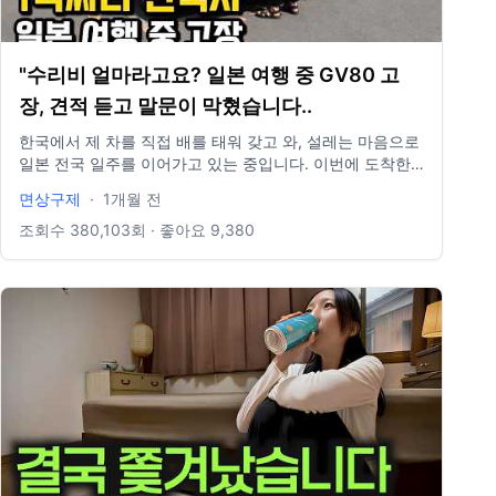
"수리비 얼마라고요? 일본 여행 중 GV80 고
장, 견적 듣고 말문이 막혔습니다..
한국에서 제 차를 직접 배를 태워 갖고 와, 설레는 마음으로
일본 전국 일주를 이어가고 있는 중입니다. 이번에 도착한
곳은 녹차와 후지산의 고장, 시즈오카현. 하지만 평화로움
면상구제
·
1개월 전
도 잠시, 일본에는 정식 출시조차 되지 않아 부품도, 서비스
센터도 없는 제 GV80의 배터리가 완벽하게 방전되어 버렸
조회수
380,103
회 · 좋아요
9,380
습니다... "여기선 못 고쳐요..?"라는 절망적인 생각과 함께
타국 한복판에서 국제 미아가 될 뻔한 역대급 난감한 상황.
이번에도 무사히 위기를 넘길 수 있을까요? 짜릿하고도 감
동적이었던 시즈오카에서의 리얼 방전 생존기! 영상으로 함
께 확인해 주세요. 오늘도 시청해 주셔서 감사합니다! #일
본여행 #GV80 #일본자동차여행 #일본소도시 #일본시골
#일본렌터카여행 #내차로일본여행
▬▬▬▬▬▬▬▬▬▬▬▬▬▬▬▬▬▬▬▬▬▬▬▬▬▬
📩 비즈니스 및 협업 문의 gujeface12@gmail.com 📷 면상
구제 인스타그램 https://www.instagram.com/gujeface1
▬▬▬▬▬▬▬▬▬▬▬▬▬▬▬▬▬▬▬▬▬▬▬▬▬▬
▬▬▬▬▬사용하시려면 아래의 출처를 남겨주셔야 합니다