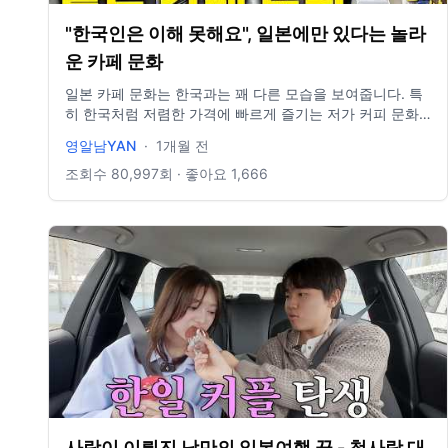
지로 발권하는 법
"한국인은 이해 못해요", 일본에만 있다는 놀라
운 카페 문화
일본 카페 문화는 한국과는 꽤 다른 모습을 보여줍니다. 특
히 한국처럼 저렴한 가격에 빠르게 즐기는 저가 커피 문화
와는 분위기부터 이용 방식까지 차이가 있었는데요. 과연
영알남YAN
·
1개월 전
일본 카페 문화는 한국과 무엇이 다를까요? 일본 여행을 계
획하고 계시거나 한일 카페 문화의 차이가 궁금하셨다면 영
조회수
80,997
회 · 좋아요
1,666
상에서 함께 확인해보시죠! 항상 감사합니다. 정말 열심히
하겠습니다.
사랑이 이뤄진 낭만의 일본여행 끝 - 첫사랑 대