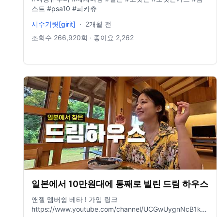
정·부가서비스 유지 기준의 실제 개통 예시이며, 가입 조건
스트 #psa10 #피카츄
및 단말기 재고 상황에 따라 일부 금액이 달라질 수 있습니
시수기릿[girit]
·
2개월 전
다. * 휴대폰은 아정당모바일 혜택 (1844-1777)
https://ictmarket.or.kr:8443/precon/pop_CertIcon.do?
조회수
266,920
회 · 좋아요
2,262
PRECON_REQ_ID=PRE0000197329&YN=1 #인터넷가입
#정수기렌탈 #휴대폰 #이사 #청소 #아정당 ---------------
-------------------------------------------------------------
--- insta : @jbkwak mail : wnsqls3@gmail.com
일본에서 10만원대에 통째로 빌린 드림 하우스
앤젤 멤버쉽 베타 ! 가입 링크
https://www.youtube.com/channel/UCGwUygnNcB1kcbmWl_