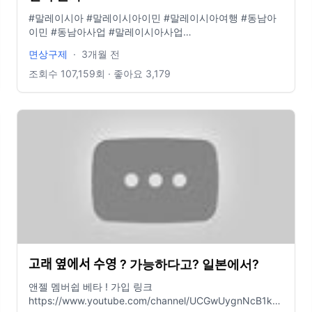
발표는 밥순삭꽃게야에서 개별 문자로 안내드릴 예정입니
#말레이시아 #말레이시아이민 #말레이시아여행 #동남아
다.) 🙌구독자님들 잠시만요 🙌 구매하시기전 우리 구독자
이민 #동남아사업 #말레이시아사업
분들께 구매전 안내를 상세페이지에 고지해드렸으니 참고
▬▬▬▬▬▬▬▬▬▬▬▬▬▬▬▬▬▬▬▬▬▬▬▬▬▬▬
해주시고 구매해주시면 진심으로 감사드리겠습니다 🙏
면상구제
·
3개월 전
📩 비즈니스 및 협업 문의 gujeface12@gmail.com 📷 면상
구제 인스타그램 https://www.instagram.com/gujeface1
조회수
107,159
회 · 좋아요
3,179
▬▬▬▬▬▬▬▬▬▬▬▬▬▬▬▬▬▬▬▬▬▬▬▬▬▬▬▬▬
▬▬▬▬▬사용하시려면 아래의 출처를 남겨주셔야 합니다
▬▬▬▬▬▬ 🎵Music provided by 브금대통령 🎵Track :
노을의 저편에서 - • Most Emotional Music Ever : "夕暮れ
の彼方で"(Beyo... 🎵Music provided by 브금대통령
🎵Track : 노을의 저편에서 2 - • [갓띵곡 감성음악] 노을
의 저편에서2 - 이어지는 이야기 | 그리고 그 둘은...
🎵Music provided by 브금대통령 🎵Track : Spring
Sunshine - • [브금대통령] (봄/기분좋은/Bright) Spring
Sunshine [무... 🎵Music provided by 브금대통령 🎵Track
: 꼬마 공주와 꼬마 왕자 - • [브금대통령] (밝은/동화/Cute)
꼬마 공주와 꼬마 왕자/Little P... ￼ 🎵Music provided by 브
금대통령 🎵Track : My Star - • [브금대통령] (아련/감
고래 옆에서 수영 ? 가능하다고? 일본에서?
성/Emotional) My Star [무료음악/브금...
앤젤 멤버쉽 베타 ! 가입 링크
jfzlQ/join
https://www.youtube.com/channel/UCGwUygnNcB1kcbmWl_jfz