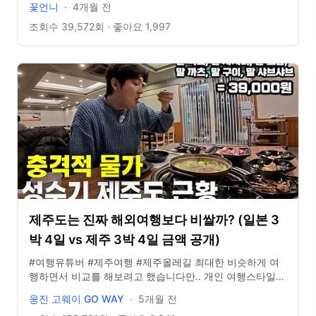
꽃언니
·
4개월 전
📖 여행에세이 "지금 이순간을 기억해"
조회수
39,572
회 · 좋아요
1,997
제주도는 진짜 해외여행보다 비쌀까? (일본 3
박 4일 vs 제주 3박 4일 금액 공개)
#여행유튜버 #제주여행 #제주올레길 최대한 비슷하게 여
행하면서 비교를 해보려고 했습니다만.. 개인 여행스타일에
따라 여행경비의 편차가 있다고 생각합니다! 가볍게 참고만
웅진 고웨이 GO WAY
·
5개월 전
해주세요! · · · · · · · · · · · · · · · · · · · · · · · · · · · · · · · ❗️입국과