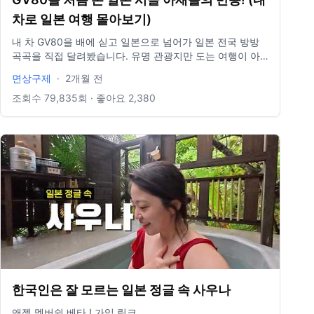
차로 일본 여행 몰아보기)
내 차 GV80을 배에 싣고 일본으로 넘어가 일본 전국 방방
곡곡을 직접 달려봤습니다. 유명 관광지만 도는 여행이 아
니라, 남들이 잘 가지 않는 작은 마을, 신기한 지역, 그리고
면상구제
·
2개월 전
현지 사람들의 삶이 느껴지는 장소들을 찾아다닌 여행이었
습니다. 한국 번호판을 단 GV80을 보고 일본 현지 사람들
조회수
79,835
회 · 좋아요
2,380
은 어떤 반응을 보였을까? 길에서 만난 사람들과 이야기하
고, 함께 술도 마시고, 예상치 못한 인연도 생기고, 때로는
웃기고 때로는 신기했던 순간들이 많았습니다. 이번 영상은
그동안 업로드했던 ‘내 차로 일본 전국여행’ 시즌1 시리즈를
한 번에 볼 수 있도록 묶은 FULL ver. 몰아보기 영상입니다.
한국차를 타고 일본 전국을 돌아다니면 어떤 일이 생기는
지, 그리고 일본의 잘 알려지지 않은 지역에는 어떤 이야기
가 숨어 있는지 편하게 함께 봐주시면 감사하겠습니다. 오
늘도 시청해주셔서 감사합니다. #일본여행 #일본소도시 #
일본시골 #일본몰아보기 #내차로일본여행 #일본자동차여
행 #면상구제
▬▬▬▬▬▬▬▬▬▬▬▬▬▬▬▬▬▬▬▬▬▬▬▬▬▬
📩 비즈니스 및 협업 문의 gujeface12@gmail.com 📷 면상
한국인은 잘 모르는 일본 정글 속 사우나
구제 인스타그램 https://www.instagram.com/gujeface1
▬▬▬▬▬▬▬▬▬▬▬▬▬▬▬▬▬▬▬▬▬▬▬▬▬▬
앤젤 멤버쉽 베타 ! 가입 링크