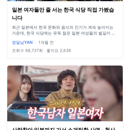
일본 여자들만 줄 서는 한국 식당 직접 가봤습
니다
최근 일본에서 한국 문화와 음식의 인기가 계속 높아지는
가운데, 한국 식당에는 유독 젊은 일본 여성들의 발길이 이
어지고 있습니다. 한국 음식은 물론, 한국 남성과의 연애와
영알남YAN
·
1개월 전
결혼에 관심을 갖는 사람들도 적지 않다는 이야기가 나오고
있는데요. 그래서 직접 일본의 한 한국 식당을 찾아가 현지
조회수
98,737
회 · 좋아요
2,636
분위기를 확인해봤습니다. 과연 실제로 어떤 사람들이 찾고
있었을까요? 현장에서 들은 이야기와 일본의 달라진 분위
기를 생생하게 담았습니다. 영상에서 함께 확인해보시죠!
항상 감사합니다. 정말 열심히 하겠습니다. ----------------
--------------------------------------------------- 🦀영알남
x밥순삭꽃게야 행사 이벤트🦀 ➡️밥순삭꽃게야 구매링크⬅️
https://bobsoonsak.cafe24.com/product/detail.html?
product_no=85 ➡️순살게장 200g 단품 (간장/양념/불지
옥) 상시가- 16,000원 할인가 19% - 12,900원 ➡️새우장
300g 단품 (간장/양념/불지옥) 상시가- 16,000원 할인가
19% - 12,900원 ➡️순살게장1+1 (200g × 2 / 교차 선택 가
능) (간장/양념/불지옥) 상시가- 32,000원 할인가 28% -
22,900원 ➡️새우장1+1 (300g × 2 / 교차 선택 가능) (간장/
사랑찾아 일본까지 가서 소개팅한 사연 - 첫사