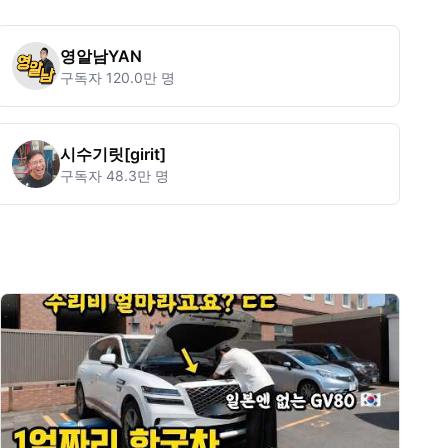
영알남YAN
구독자
120.0만 명
시수기릿[girit]
구독자
48.3만 명