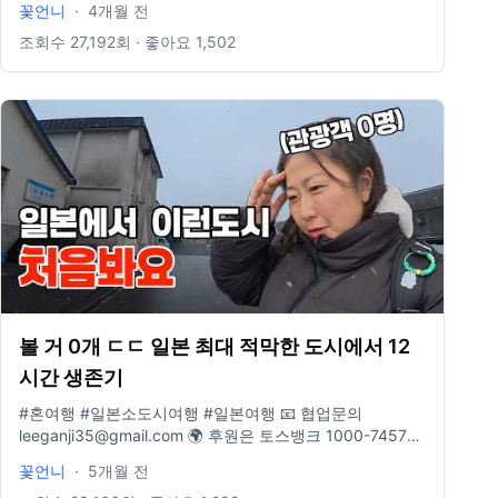
꽃언니
·
4개월 전
📖 여행에세이 "지금 이순간을 기억해"
조회수
27,192
회 · 좋아요
1,502
볼 거 0개 ㄷㄷ 일본 최대 적막한 도시에서 12
시간 생존기
#혼여행 #일본소도시여행 #일본여행 📧 협업문의
leeganji35@gmail.com 🌍 후원은 토스뱅크 1000-7457-
1784 🎈 인스타그램 www.instagram.com/traveler_flower
꽃언니
·
5개월 전
📖 여행에세이 "지금 이순간을 기억해"