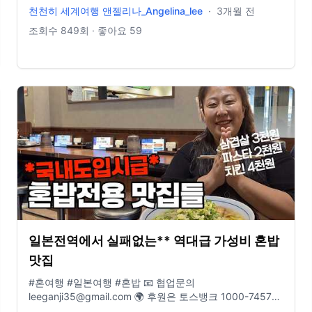
무슨 카메라 쓰나요? ↓↓
천천히 세계여행 앤젤리나_Angelina_lee
·
3개월 전
https://linktr.ee/angelinagadget 배경음악 정보
https://blog.naver.com/selxy/221688046797 제가 배경
조회수
849
회 · 좋아요
59
음악을 어디서 구해서쓰는지 적어놨어요 ! 도움이 되었으면
좋겠어요 https://bit.ly/Artlist2free Artlist 2달 무료 링크 (1
년 가입시) , 한 달 도 가입 가능 !
http://share.epidemicsound.com/30daysfree (에피데믹
사운드 한 달 무료링크) https://youtu.be/O-49tsFFf4o 드
론 영상 채널 🌸 Instagram →
https://www.instagram.com/lovelew 🌸 Naver blog →
https://blog.naver.com/selxy - 위 링크로 구매시 저에게
수수료가 지불될 수 있습니다.
일본전역에서 실패없는** 역대급 가성비 혼밥
맛집
jfzlQ/join
#혼여행 #일본여행 #혼밥 📧 협업문의
leeganji35@gmail.com 🌍 후원은 토스뱅크 1000-7457-
1784 🎈 인스타그램 www.instagram.com/traveler_flower