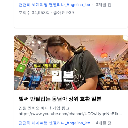
무슨 카메라 쓰나요? ↓↓
천천히 세계여행 앤젤리나_Angelina_lee
·
3개월 전
https://linktr.ee/angelinagadget 배경음악 정보
https://blog.naver.com/selxy/221688046797 제가 배경
조회수
34,958
회 · 좋아요
939
음악을 어디서 구해서쓰는지 적어놨어요 ! 도움이 되었으면
좋겠어요 https://bit.ly/Artlist2free Artlist 2달 무료 링크 (1
년 가입시) , 한 달 도 가입 가능 !
http://share.epidemicsound.com/30daysfree (에피데믹
사운드 한 달 무료링크) https://youtu.be/O-49tsFFf4o 드
론 영상 채널 🌸 Instagram →
https://www.instagram.com/lovelew 🌸 Naver blog →
https://blog.naver.com/selxy - 위 링크로 구매시 저에게
수수료가 지불될 수 있습니다.
벌써 반팔입는 동남아 상위 호환 일본
앤젤 멤버쉽 베타 ! 가입 링크
https://www.youtube.com/channel/UCGwUygnNcB1kcbmWl_
무슨 카메라 쓰나요? ↓↓
천천히 세계여행 앤젤리나_Angelina_lee
·
4개월 전
https://linktr.ee/angelinagadget 배경음악 정보