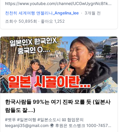
🎵Music provided by 브금대통령 🎵Track : 인생 뭐 있냐 -
https://www.youtube.com/channel/UCGwUygnNcB1kcbmWl_jfzlQ/
• [만사 귀찮을 때 듣는 코믹한 음악] 인생 뭐 있냐 | 모르겠
무슨 카메라 쓰나요? ↓↓
다..... 🎵Music provided by 브금대통령 🎵Track : 도둑의
천천히 세계여행 앤젤리나_Angelina_lee
·
3개월 전
https://linktr.ee/angelinagadget 배경음악 정보
계획 - • [브금대통령] (코믹/살금살금/Quirky) 도둑의 계
https://blog.naver.com/selxy/221688046797 제가 배경
조회수
50,895
회 · 좋아요
1,252
획/Thief... 🎵Music provided by 브금대통령 🎵Track :
음악을 어디서 구해서쓰는지 적어놨어요 ! 도움이 되었으면
Death of a Woman - • [브금대통령] (공포/Thrill/Dark)
좋겠어요 https://bit.ly/Artlist2free Artlist 2달 무료 링크 (1
Death of a W... 🎵Music provided by 브금대통령 🎵Track
년 가입시) , 한 달 도 가입 가능 !
: 능구렁이 남편 - • [능글능글한 코믹음악] 능구렁이 남편 |
http://share.epidemicsound.com/30daysfree (에피데믹
으이구.. 말이라도 못하면..😤 🎵Music provided by 브금대
사운드 한 달 무료링크) https://youtu.be/O-49tsFFf4o 드
통령 🎵Track : Death of a Woman - • [브금대통령] (공
론 영상 채널 🌸 Instagram →
포/Thrill/Dark) Death of a W..
https://www.instagram.com/lovelew 🌸 Naver blog →
▬▬▬▬▬▬▬▬▬▬▬▬▬▬▬▬▬▬▬▬
https://blog.naver.com/selxy - 위 링크로 구매시 저에게
▬▬▬▬▬▬▬▬▬▬▬▬▬▬▬▬▬▬▬▬▬▬▬▬▬▬▬▬▬
수수료가 지불될 수 있습니다.
한국사람들 99%는 여기 진짜 모를 듯 (일본사
람들도 잘....)
#벳푸 #일본여행 #일본소도시 📧 협업문의
leeganji35@gmail.com 🌍 후원은 토스뱅크 1000-7457-
1784 🎈 인스타그램 www.instagram.com/traveler_flower