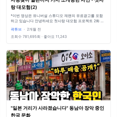
양념/불지옥) 상시가- 32,000원 할인가 28% - 22,900원
➡️순살게장200g 3종세트 (간장/양념/불지옥) 상시가-
랑 대모험(2)
45,000원 할인가 29% - 31,900원 ➡️새우장300g 3종세트
*이번 영상은 유니버설 스튜디오 재팬의 유료광고를 포함
(간장/양념/불지옥) 상시가- 45,000원 할인가 29% -
하고 있습니다 안녕하세요 첫사랑 대모험 프로젝트 2화 입
31,900원 (※ 주문 내역은 구매하신 링크 고객센터로 확인
니다 이번에는 이자반의 사랑을 찾아 일본으로 떠납니다 많
부탁드립니다.) ➡️순살게장 200g 단품 (간장/양념/불지옥)
곽튜브
·
2개월 전
은 관심 부탁드립니다 감사합니다 유니버셜 스튜디오 재팬
상시가- 16,000원 할인가 19% - 12,900원 ➡️순살게장1+1
한국어 페이지: https://www.usj.co.jp/web/ko/kr ---------
조회수
781,695
회 · 좋아요
11,243
(200g × 2 / 교차 선택 가능) (간장/양념/불지옥) 상시가-
-------------------------------------------------------------
32,000원 할인가 28% - 22,900원 ➡️순살게장200g 3종세
--------- insta : @jbkwak mail : wnsqls3@gmail.com
트 (간장/양념/불지옥) 상시가- 45,000원 할인가 29% -
31,900원 ✔️밥순삭꽃게야 에서 추천드리는 구매 혜택과 꿀
팁!!✔️ 첫번째➡️ 6만원이상 구매시 무료배송!! 두번째➡️ 7만
원이상 구매시에는 무료배송과 사은품 김치찜 1인분 한팩
증정 혜택까지 준비되어있는만큼 7만원이상 구매하셔서 친
구분들이나 지인분들과 나누기 구매 추천!! 세번째➡️순살게
장 최초 해썹인증! 상품수령일 기준 24시간이내에 꼭 냉동
보관하시고 소비기한 1년까지 냉동으로 가능한만큼 셋트로
이번 초특가 행사때 다량 구매 추천 드립니다!! 밥순삭꽃게
야 * 영알남 채널 첫번째 협업 기념으로 좋은 구성과 할인가
및 사은품 증정 행사입니다 지금 시청하시는 영상 하단에
구매 완료 댓글과 응원댓글 남겨주시는분들중 추첨을 통하
"일본 거리가 사라졌습니다" 동남아 장악 중인
여 밥순삭꽃게야 제품 랜덤으로 20명께 보내드리겠습니다
한국 문화
많은 응원과 참여 부탁드립니다 감사합니다 ♡ (※ 당첨자