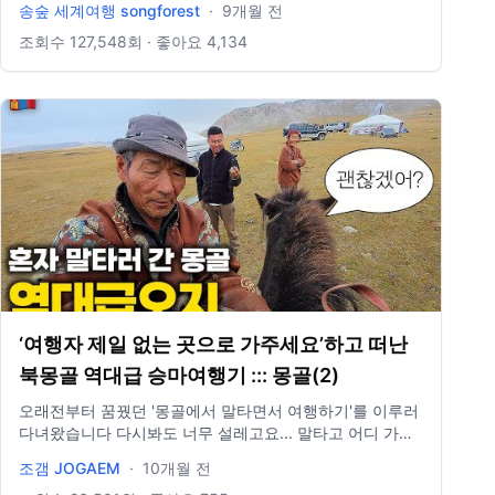
송숲 세계여행 songforest
·
9개월 전
고, 오늘도 행복한 하루 보내시길 바랍니다. 오늘도 사랑합
니다. 비즈니스 이메일: biz@companyboat.com 개인 이
조회수
127,548
회 · 좋아요
4,134
메일: dlstjr8585@naver.com 인스타그램: song_forest 카
메라: GoPro12 black, Iphone 13 드론: DJI Mini Pro3
‘여행자 제일 없는 곳으로 가주세요’하고 떠난
북몽골 역대급 승마여행기 ::: 몽골(2)
오래전부터 꿈꿨던 '몽골에서 말타면서 여행하기'를 이루러
다녀왔습니다 다시봐도 너무 설레고요... 말타고 어디 가는
지 기대 많이 해주세요...🥹 그러면 추석 잘 보내시고 다음
조갬 JOGAEM
·
10개월 전
영상에서 봐유 바이바이 ✨ ::: INSTAGRAM