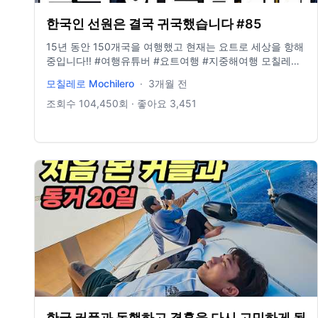
한국인 선원은 결국 귀국했습니다 #85
15년 동안 150개국을 여행했고 현재는 요트로 세상을 항해
중입니다!! #여행유튜버​ #요트여행 #지중해여행 모칠레로
가 운영하는 여행사 홈페이지 👉🏻
모칠레로 Mochilero
·
3개월 전
https://www.yologotravel.com/ 협업 메일 👉🏻
yologotrip@gmail.com
조회수
104,450
회 · 좋아요
3,451
한국 커플과 동행하고 결혼을 다시 고민하게 됩