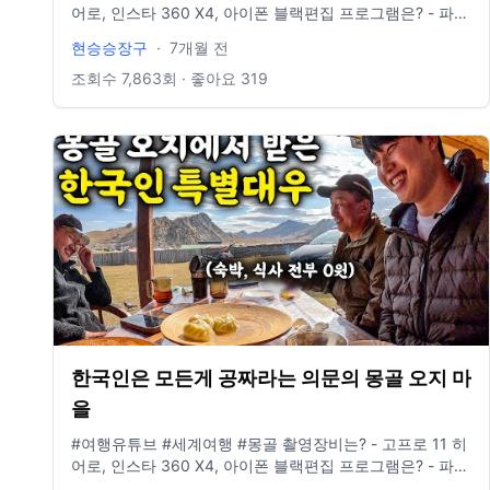
어로, 인스타 360 X4, 아이폰 블랙편집 프로그램은? - 파이
널컷 인스타그램 있나요? @881_b6m E-mail도 있나요? -
현승승장구
·
7개월 전
idclrlrlcks@naver.com
조회수
7,863
회 · 좋아요
319
한국인은 모든게 공짜라는 의문의 몽골 오지 마
을
#여행유튜브 #세계여행 #몽골 촬영장비는? - 고프로 11 히
어로, 인스타 360 X4, 아이폰 블랙편집 프로그램은? - 파이
널컷 인스타그램 있나요? @881_b6m E-mail도 있나요? -