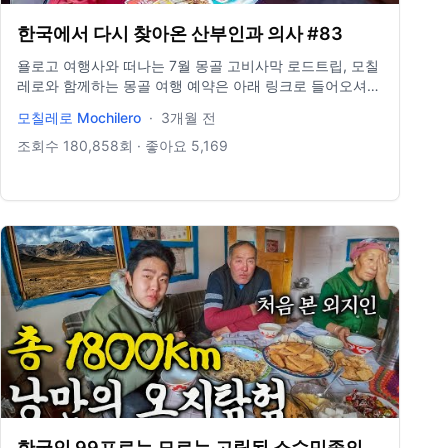
한국에서 다시 찾아온 산부인과 의사 #83
욜로고 여행사와 떠나는 7월 몽골 고비사막 로드트립, 모칠
레로와 함께하는 몽골 여행 예약은 아래 링크로 들어오셔
요!! https://www.yologotravel.com/master/57442 ... 15
모칠레로 Mochilero
·
3개월 전
년 동안 150개국을 여행했고 현재는 요트로 세상을 항해 중
입니다!! #여행유튜버​ #요트여행 #지중해여행 모칠레로가
조회수
180,858
회 · 좋아요
5,169
운영하는 여행사 홈페이지 👉🏻
https://www.yologotravel.com/ 협업 메일 👉🏻
yologotrip@gmail.com
한국인 99프로는 모르는 고립된 소수민족의