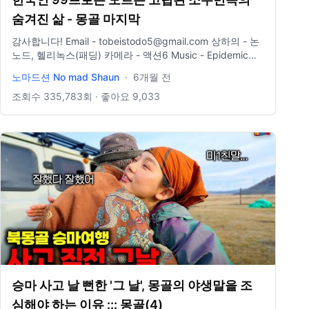
숨겨진 삶 - 몽골 마지막
감사합니다! Email - tobeistodo5@gmail.com 상하의 - 논
노드, 헬리녹스(패딩) 카메라 - 액션6 Music - Epidemic
sound 인스타그램-
노마드션 No mad Shaun
·
6개월 전
https://instagram.com/no.mad.shaun?
igshid=YmMyMTA2M2Y=
조회수
335,783
회 · 좋아요
9,033
승마 사고 날 뻔한 '그 날', 몽골의 야생말을 조
심해야 하는 이유 ::: 몽골(4)