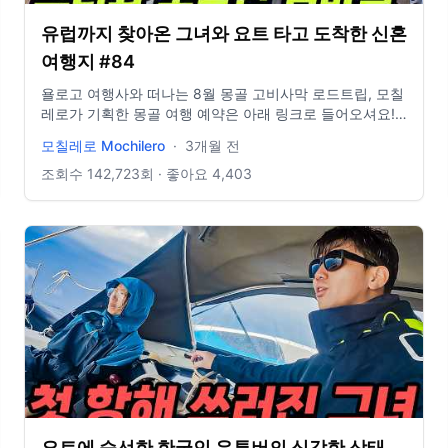
23:59까지 - 당첨자 발표 : 2026.7.24(금) *문자 개별 안내
유럽까지 찾아온 그녀와 요트 타고 도착한 신혼
- 선물(10명) : 시카 지우개 패드 본품 1개 ➖ #셀리맥스 #여
행유튜브 #몽골 ➖ 📸 Instagram :
여행지 #84
https://www.instagram.com/sanghyuk1ee/ 📝 Blog :
욜로고 여행사와 떠나는 8월 몽골 고비사막 로드트립, 모칠
https://blog.naver.com/sanghyuk1ee ➖ 📷 Camera
레로가 기획한 몽골 여행 예약은 아래 링크로 들어오셔요!!
Fujifilm Xt-4, Osmo action 5, Iphone 12 Pro, Insta 360
(7월 투어는 마감되었습니다)
x3 ➖ 💽 Artist / BGM president
모칠레로 Mochilero
·
3개월 전
https://www.yologotravel.com/master/57442 ... 15년 동
안 150개국을 여행했고 현재는 요트로 세상을 항해 중입니
조회수
142,723
회 · 좋아요
4,403
다!! #여행유튜버​ #요트여행 #지중해여행 모칠레로가 운영
하는 여행사 홈페이지 👉🏻 https://www.yologotravel.com/
협업 메일 👉🏻 yologotrip@gmail.com
요트에 승선한 한국인 유튜버의 심각한 상태,