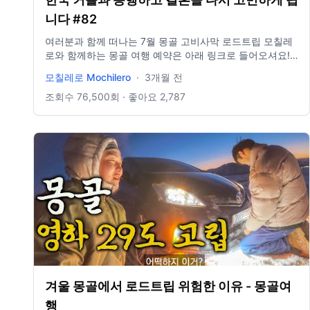
니다 #82
여러분과 함께 떠나는 7월 몽골 고비사막 로드트립 모칠레
로와 함께하는 몽골 여행 예약은 아래 링크로 들어오셔요!!
https://www.yologotravel.com/master/57442 ... 15년 동
모칠레로 Mochilero
·
3개월 전
안 150개국을 여행했고 현재는 요트로 세상을 항해 중입니
다!! #여행유튜버​ #요트여행 #지중해여행 모칠레로가 운영
조회수
76,500
회 · 좋아요
2,787
하는 여행사 홈페이지 👉🏻 https://www.yologotravel.com/
협업 메일 👉🏻 yologotrip@gmail.com
겨울 몽골에서 로드트립 위험한 이유 - 몽골여
행