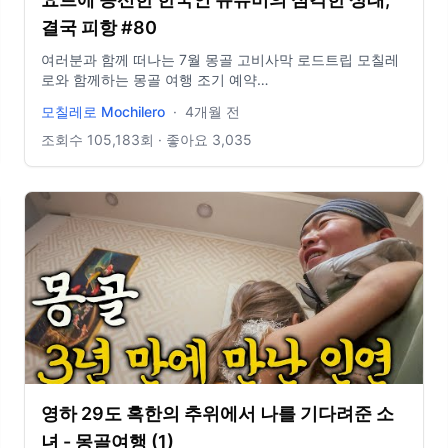
결국 피항 #80
여러분과 함께 떠나는 7월 몽골 고비사막 로드트립 모칠레
로와 함께하는 몽골 여행 조기 예약
https://www.yologotravel.com/master/57442 ... 15년 동
모칠레로 Mochilero
·
4개월 전
안 150개국을 여행했고 현재는 요트로 세상을 항해 중입니
다!! #여행유튜버​ #요트여행 #지중해여행 모칠레로가 운영
조회수
105,183
회 · 좋아요
3,035
하는 여행사 홈페이지 👉🏻 https://www.yologotravel.com/
협업 메일 👉🏻 yologotrip@gmail.com
영하 29도 혹한의 추위에서 나를 기다려준 소
녀 - 몽골여행 (1)