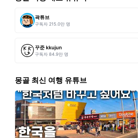
곽튜브
구독자
215.0만 명
꾸준 kkujun
구독자
84.9만 명
몽골 최신 여행 유튜브