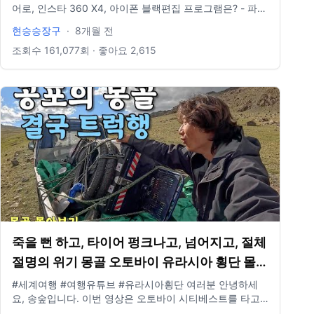
어로, 인스타 360 X4, 아이폰 블랙편집 프로그램은? - 파이
널컷 인스타그램 있나요? @881_b6m E-mail도 있나요? -
현승승장구
·
8개월 전
idclrlrlcks@naver.com
조회수
161,077
회 · 좋아요
2,615
죽을 뻔 하고, 타이어 펑크나고, 넘어지고, 절체
절명의 위기 몽골 오토바이 유라시아 횡단 몰아
보기 (유라시아 🇲🇳)
#세계여행 #여행유튜브 #유라시아횡단 여러분 안녕하세
요, 송숲입니다. 이번 영상은 오토바이 시티베스트를 타고
몽골 몰아보기 영상입니다. 오늘도 영상 봐주셔서 감사드리