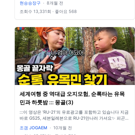
현승승장구
·
8개월 전
idclrlrlcks@naver.com
조회수
13,331
회 · 좋아요
568
세계여행 중 역대급 오지모험, 순록타는 유목
민과 하룻밤 ::: 몽골(3)
:::이 영상은 'RU-21'의 유료광고를 포함하고 있습니다 지금
바로 GS25, 세븐일레븐으로 RU-21만나러 가셔요✨ 피곤할
땐 '웨이크업 샷' 술 약속 전후엔 '웨이크업 스틱' 매일매일
조갬 JOGAEM
·
10개월 전
RU21 비타민으로 다같이 건강 챙깁시다요💪🏻 그리고 세상