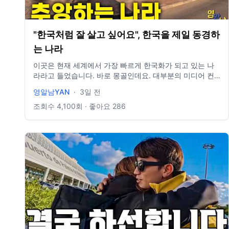
"한국처럼 잘 살고 싶어요", 한국을 제일 동경하
는 나라
이곳은 현재 세계에서 가장 빠르게 한국화가 되고 있는 나
라라고 들었습니다. 바로 몽골인데요. 대부분의 미디어 컨
텐츠들은 주로 몽골의 한국화가 어떻게 진행되는지에만 집
영알남YAN
·
3일 전
중했습니다. 하지만 한국화의 이면에서 실제로 이 나라 사
람들이 어떻게 삶을 살아가는지 정말 궁금했습니다. 7일이
조회수
4,100
회 · 좋아요
286
라는 시간 동안 날것의 몽골 그대로를 체험한 가장 실제적
인 영상입니다. 영상에서 함께 하시죠! 항상 감사합니다. 정
말 열심히 하겠습니다.