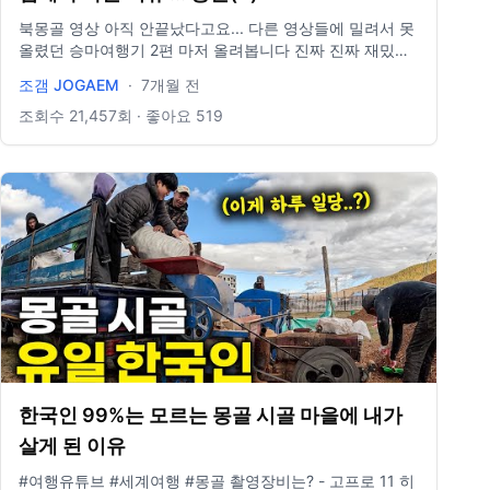
북몽골 영상 아직 안끝났다고요... 다른 영상들에 밀려서 못
올렸던 승마여행기 2편 마저 올려봅니다 진짜 진짜 재밌었
는데 진짜 위험했거든요...? 하지만 살아돌아왔으니 더 강해
조갬 JOGAEM
·
7개월 전
졌다는 거겠지요...? 허허 다음 영상에서 봅시다요 사랑합니
다 여러분 ::: INSTAGRAM jominnnnnnn(n7개) :::
조회수
21,457
회 · 좋아요
519
BUSINESS CONTACT jogaem@yeomi.travel
한국인 99%는 모르는 몽골 시골 마을에 내가
살게 된 이유
#여행유튜브 #세계여행 #몽골 촬영장비는? - 고프로 11 히