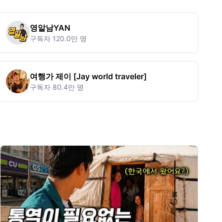
영알남YAN
구독자
120.0만 명
여행가 제이 [Jay world traveler]
구독자
80.4만 명