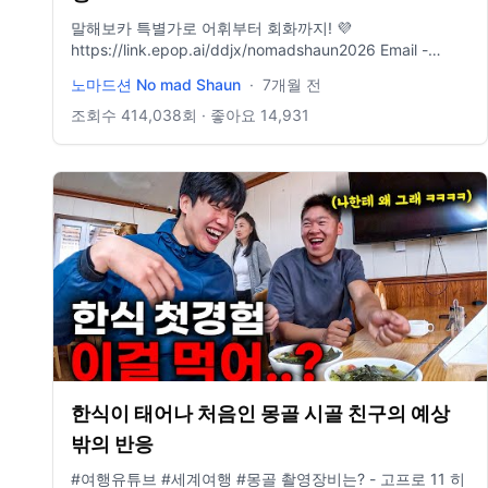
말해보카 특별가로 어휘부터 회화까지! 💜
https://link.epop.ai/ddjx/nomadshaun2026 Email -
tobeistodo5@gmail.com 상하의 - 논노드, 헬리녹스(패딩)
노마드션 No mad Shaun
·
7개월 전
카메라 - 액션6 Music - Epidemic sound 인스타그램-
https://instagram.com/no.mad.shaun?
조회수
414,038
회 · 좋아요
14,931
igshid=YmMyMTA2M2Y=
한식이 태어나 처음인 몽골 시골 친구의 예상
밖의 반응
#여행유튜브 #세계여행 #몽골 촬영장비는? - 고프로 11 히