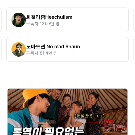
희철리즘Heechulism
구독자
121.0만 명
노마드션 No mad Shaun
구독자
81.4만 명