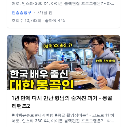
어로, 인스타 360 X4, 아이폰 블랙편집 프로그램은? - 파이
널컷 인스타그램 있나요? @881_b6m E-mail도 있나요? -
현승승장구
·
7개월 전
idclrlrlcks@naver.com
조회수
10,782
회 · 좋아요
445
1년 만에 다시 만난 형님의 숨겨진 과거 - 몽골
리턴즈2
#여행유튜브 #세계여행 #몽골 촬영장비는? - 고프로 11 히
어로, 인스타 360 X4, 아이폰 블랙편집 프로그램은? - 파이
널컷 인스타그램 있나요? @881_b6m E-mail도 있나요? -