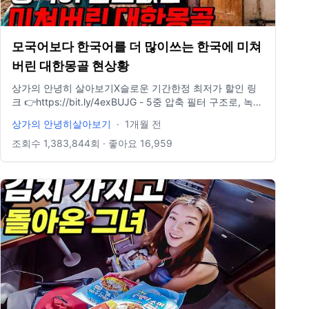
모국어보다 한국어를 더 많이쓰는 한국에 미쳐
버린 대한몽골 현상황
상가의 안녕히 살아보기X슬로운 기간한정 최저가 할인 링
크 👉https://bit.ly/4exBUJG - 5중 압축 필터 구조로, 녹물
·염소·석회질까지 다층 차단🚫 - 시중 판매되는 여행용 샤워
상가의 안녕히살아보기
·
1개월 전
기 중, 가장 높은 석회수 제거율! 🚿슬로운 친환경 소재 여행
용 샤워기🚿 위 링크에서 55% 초특가 할인하니, 이번 기회
조회수
1,383,844
회 · 좋아요
16,959
놓치지 마세요! (협업 기념, 리필 필터도 어렵게 반값 할인
가져왔어요ㅎㅎ) 한 손 사이즈에 130g 초경량! 이중 누수방
지로 여행 필수템 등극💙 한번 써보시면, 이거 없이 여행 못
갑니다🤩 [EVENT 1] ⏰7월 6일까지, 딱 10일간만 진행! 전
플랫폼 내 최저가 보장! (한정수량으로 진행 / 품절 시 조기
마감) [EVENT 2] 🎁구매 선착순 30분께, 여행용 샤워기 본
품 1개 추가 증정! (자동 합배송 / 별도 당첨자 발표 X) ➖ #
슬로운 #여행유튜브 #몽골 ➖ 📸 Instagram :
https://www.instagram.com/sanghyuk1ee/ 📝 Blog :
https://blog.naver.com/sanghyuk1ee ➖ 📷 Camera
Fujifilm Xt-4, Osmo action 5, Iphone 12 Pro, Insta 360
x3 ➖ 💽 Artist / BGM president