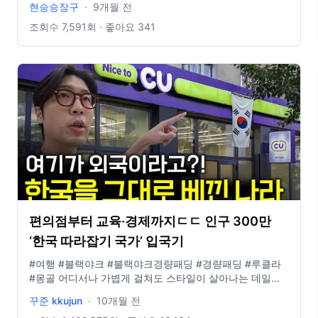
현승승장구
·
9개월 전
idclrlrlcks@naver.com
조회수
7,591
회 · 좋아요
341
편의점부터 교육·경제까지ㄷㄷ 인구 300만
‘한국 따라잡기 국가’ 입국기
#여행 #블랙야크 #블랙야크경량패딩 #경량패딩 #루클라
#몽골 어디서나 가볍게 걸쳐도 스타일이 살아나는 데일리
아우터의 새로운 기준. #루클라다운 https://bit.ly/46IY2vj
꾸준 kkujun
·
10개월 전
_____ 인스타그램 https://instagram.com/_kkujun_ 메일