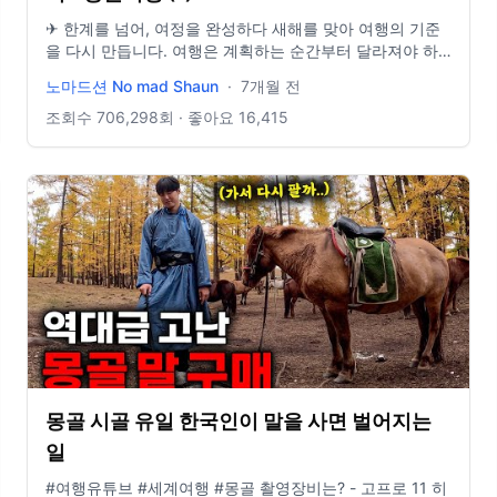
✈ 한계를 넘어, 여정을 완성하다 새해를 맞아 여행의 기준
을 다시 만듭니다. 여행은 계획하는 순간부터 달라져야 하
니까. 2026년, 코르딕스는 여행자에게 진짜 필요한 혜택만
노마드션 No mad Shaun
·
7개월 전
준비했습니다. ✨2026.01.01~2026/01/31✨ ✔ 루프 캐리
어 최대 39% 할인 ✔ 동남아 현지 매장 최대 30% 할인 ✔
조회수
706,298
회 · 좋아요
16,415
eSIM 30% ·여행자보험 10% 추가 할인 ✔ 일정 관리부터 더
치페이까지 한 번에
━━━━━━━━━━━━━━━━━━━━ 🛒 코르딕스
루프 20인치 기내용 캐리어 https://vo.la/0Acil7f Email -
tobeistodo5@gmail.com 카메라 - 액션6 Music -
Epidemic sound 인스타그램-
https://instagram.com/no.mad.shaun?
igshid=YmMyMTA2M2Y=
몽골 시골 유일 한국인이 말을 사면 벌어지는
일
#여행유튜브 #세계여행 #몽골 촬영장비는? - 고프로 11 히