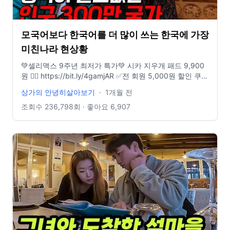
모국어보다 한국어를 더 많이 쓰는 한국에 가장
미친나라 현상황
💚셀리맥스 9주년 최저가 특가💚 시카 지우개 패드 9,900
원 👉🏻 https://bit.ly/4gamjAR ✅전 회원 5,000원 할인 쿠폰
100% 증정! ✅시카 지우개 패드 세트 구성 구매 시, 1,000
상가의 안녕히살아보기
·
1개월 전
원 할인 쿠폰 추가 증정! (총 6천원) ✅ 시카 지우개 패드 세
트 구성 구매 시, 추가 사은품까지! (올리브영/다이소/CU 5
조회수
236,798
회 · 좋아요
6,907
천원 기프티콘 중 택 1) 👇🏻상가의 추천 구성👇🏻 ✅시카 지우
개 패드 본품 1개 + 리필 2개 구매 시, 시카 지우개 클렌징
폼 본품 1개 + 지우개 시카 2스텝 겔 마스크 1매 + 시카 세
럼 마스크 1매 + 시카 지우개 패드 10매입 1개 추가 증정
67,000원 ➡️ 35,900원 (46%🔽) 🎁구독자 이벤트🎁 ✔️이벤
트 1. 구매 인증 이벤트 아래 링크를 통해 구매 인증을 해주
세요! https://naver.me/GzdJEwvm - 참여 기간 : ~
2026.7.13(월) 23:59까지 - 당첨자 발표 : 2026.7.24(금) *
문자 개별 안내 - 선물(10명) : 직접 찍은 바오밥 엽서&친필
싸인 + 시카 지우개 패드 리필(60매) ✔️이벤트 2. 댓글 이벤
트 댓글 작성 후 아래 링크를 통해 참여해 주세요!
https://naver.me/5UVsEivd - 참여 기간 : ~ 2026.7.13(월)