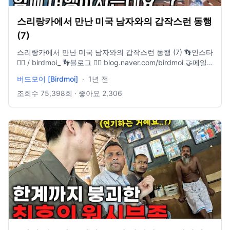
스리랑카에서 만난 미국 남자와의 갑작스런 동행
(7)
스리랑카에서 만난 미국 남자와의 갑작스런 동행 (7) 👣인스타
👉🏻 / birdmoi_ 👣블로그 👉🏻 blog.naver.com/birdmoi 🤝메일
👉🏻 birdmoi@naver.com 🐣채널가입👉🏻 / @birdmoi [촬영 장
버드모이 [Birdmoi]
·
1년 전
비] 🎥Camera : Insta360 X3, Gopro12, Iphone14 pro, DJI
neo 🎵Music provided by Artlist
조회수
75,398
회 · 좋아요
2,306