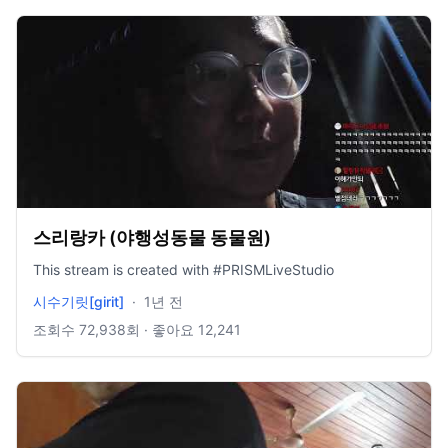
스리랑카 (야행성동물 동물원)
This stream is created with #PRISMLiveStudio
시수기릿[girit]
·
1년 전
조회수
72,938
회 · 좋아요
12,241