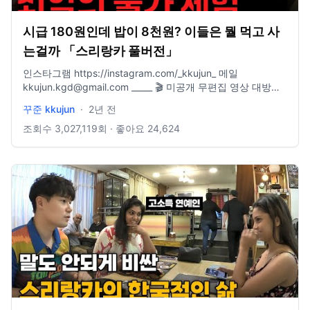
시급 180원인데 밥이 8천원? 이들은 뭘 먹고 사
는걸까 「스리랑카 풀버전」
인스타그램 https://instagram.com/_kkujun_ 메일
kkujun.kgd@gmail.com _____ 🎬 미공개 무편집 영상 대방출
→ www.youtube.com/@kkujun2 🎬 _____ [한정판] 낮엔 여행
꾸준 kkujun
·
2년 전
하고 밤엔 이런 걸 만듭니다▼
https://marpple.shop/kr/kkujun/ 5년 차 디자이너이자 느린
조회수
3,027,119
회 · 좋아요
24,624
여행자인 제가 여행하며 받은 영감을 직접 제품에 담습니다 한
정판이기 때문에 지금 아니면 못 봐요! _____