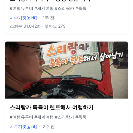
#여행유투버 #세계여행 #스리랑카 #툭툭
시수기릿[girit]
·
1주 전
조회수
31,042
회 · 좋아요
279
스리랑카 툭툭이 렌트해서 여행하기
#여행유투버 #세계여행 #스리랑카 #툭툭
시수기릿[girit]
·
2주 전