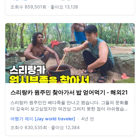
카 루피 약세조차 엄청 심각한 상황입니다. 생활물가가 70-
80% 이상 올랐음에도 만원이면 하루에 엄청 많은 활동을 하
조회수
859,501
회 · 좋아요
13,128
며 여행을 할 수 있었습니다! 항상 감사합니다! 좋은일만 가득
하세요! https://www.instagram.com/heechulism_/
스리랑카 원주민 찾아가서 밥 얻어먹기 - 해외21
스리랑카 원주민인 베다족을 만나고 왔습니다. 그들의 문화를
더 깊숙이 보고싶었지만 여건상 그러지 못한 점이 아쉬웠습니
다.. 감사합니다. 카메라 : GoPro 8편집 프로그램 : Final Cut
여행가 제이 [Jay world traveler]
·
4년 전
Pro이메일 : dndudwls9423@gmail.com인스타그램 :
@jay_yj_w
조회수
630,535
회 · 좋아요
12,384