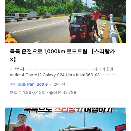
툭툭 운전으로 1,000km 로드트립 【스리랑카
3】
개 빡 쎄 -------------------------------------- 카메라 DJI
Action4 Gopro12 Galaxy S24 Ultra Insta360 X3 -----------
--------------------------- 배경음악 Jahzzar - Wet Socks
빠니보틀 Pani Bottle
·
2년 전
https://www.youtube.com/watch?v=VUMwoYPkrvI
Jahzzar - Dogs & Cats https://www.youtube.com/watch?
조회수
1,967,015
회 · 좋아요
42,798
v=55chw5wxbAw Jahzzar - Echoes
https://www.youtube.com/watch?v=BlPFIz8Zahc Jahzzar
- No Control https://www.youtube.com/watch?
v=wAiatba_B6o Jahzzar - Wall
https://www.youtube.com/watch?v=z_KW7m2b8pE