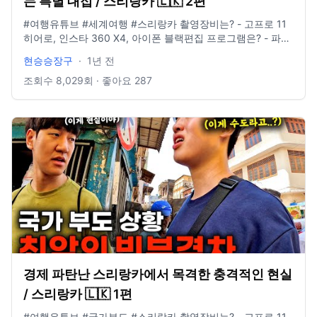
는 특별 대접 / 스리랑카 🇱🇰 2편
#여행유튜브 #세계여행 #스리랑카 촬영장비는? - 고프로 11
히어로, 인스타 360 X4, 아이폰 블랙편집 프로그램은? - 파이
널컷 인스타그램 있나요? @881_b6m E-mail도 있나요? -
현승승장구
·
1년 전
idclrlrlcks@naver.com
조회수
8,029
회 · 좋아요
287
경제 파탄난 스리랑카에서 목격한 충격적인 현실
/ 스리랑카 🇱🇰 1편
#여행유튜브 #국가부도 #스리랑카 촬영장비는? - 고프로 11