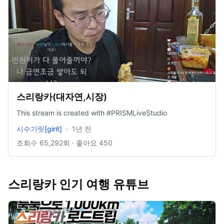
스리랑카(대자연,시장)
This stream is created with #PRISMLiveStudio
시수기릿[girit]
·
1년 전
조회수
65,292
회 · 좋아요
450
스리랑카 인기 여행 유튜브