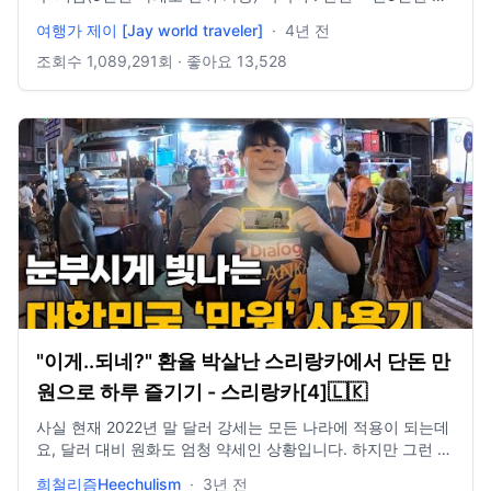
이에서 하루 잘 수 있음 과일 : 열대과일만 저렴 (사과나 귤 등
여행가 제이 [Jay world traveler]
·
4년 전
은 대부분 수입이라 비쌈) 결론적으로, 스리랑카 물가 자체가
애초에 비싸지 않았기 때문에 현재 부도 위기라고 하더라도 관
조회수
1,089,291
회 · 좋아요
13,528
광객이 느끼기에 부담스러운 정도는 아닌 듯 *스리랑카 비자
연장 비용 60달러 카메라 : GoPro 8편집 프로그램 : Final Cut
Pro이메일 : dndudwls9423@gmail.com인스타그램 :
@jay_yj_w
"이게..되네?" 환율 박살난 스리랑카에서 단돈 만
원으로 하루 즐기기 - 스리랑카[4]🇱🇰
사실 현재 2022년 말 달러 강세는 모든 나라에 적용이 되는데
요, 달러 대비 원화도 엄청 약세인 상황입니다. 하지만 그런 와
중에도, 스리랑카의 처참한 경제난으로 인해 원화 대비 스리랑
희철리즘Heechulism
·
3년 전