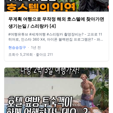
무계획 여행으로 무작정 해외 호스텔에 찾아가면
생기는일 / 스리랑카 [4]
#여행유튜브 #세계여행 #스리랑카 촬영장비는? - 고프로 11
히어로, 인스타 360 X4, 아이폰 블랙편집 프로그램은? - 파이
널컷 인스타그램 있나요? @881_b6m E-mail도 있나요? -
현승승장구
·
1년 전
idclrlrlcks@naver.com
조회수
5,216
회 · 좋아요
211