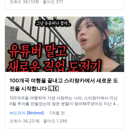
조회수
38,112
회 · 좋아요
377
100개국 여행을 끝내고 스리랑카에서 새로운 도
전을 시작합니다 🇱🇰
100개국을 여행하며 가장 사랑하는 나라, 스리랑카에서 지난
4월 투어를 만들었는데 많은 분들이 참여해주셨어요 지난 4월
답사투어를 사랑해주신 덕분에 9월 추석연휴(연차3개) 랑카
버드모이 [Birdmoi]
·
1개월 전
모먼트 1기가 오픈했습니다 📍자세한 내용은 아래 링크를 확
인해주세요 https://kbjvv25881.imweb.me/24/?idx=35 100
조회수
36,221
회 · 좋아요
1,398
개국 종주한 여행자의 세계여행기 📘 여행에세이 보기 (교보