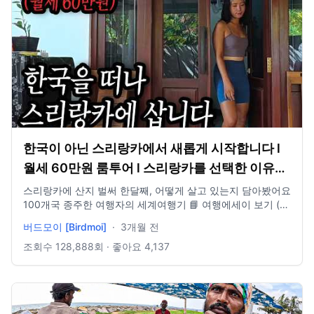
한국이 아닌 스리랑카에서 새롭게 시작합니다 l
월세 60만원 룸투어 l 스리랑카를 선택한 이유
🇱🇰
스리랑카에 산지 벌써 한달째, 어떻게 살고 있는지 담아봤어요
100개국 종주한 여행자의 세계여행기 📘 여행에세이 보기 (교
보문고)
버드모이 [Birdmoi]
·
3개월 전
https://product.kyobobook.co.kr/detail/S000218193584
👇🏾영상 타임라인 0:00 인트로 👣인스타 👉🏻 / birdmoi_ 👣블로
조회수
128,888
회 · 좋아요
4,137
그 👉🏻 blog.naver.com/birdmoi 🤝메일 👉🏻
birdmoi@treasurehunter.co.kr 🐣채널가입👉🏻 / @birdmoi [촬
영 장비] 🎥Camera : DJI action5 Gopro13, Iphone14 pro
🎵Music provided by Artlist