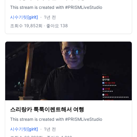
This stream is created with #PRISMLiveStudio
시수기릿[girit]
·
1년 전
조회수
19,852
회 · 좋아요
138
스리랑카 툭툭이렌트해서 여행
This stream is created with #PRISMLiveStudio
시수기릿[girit]
·
1년 전