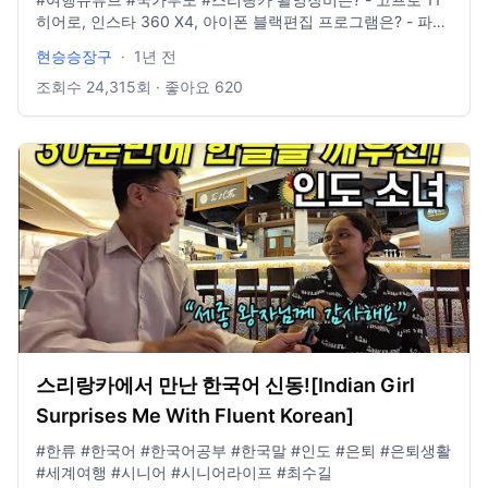
히어로, 인스타 360 X4, 아이폰 블랙편집 프로그램은? - 파이
널컷 인스타그램 있나요? @881_b6m E-mail도 있나요? -
현승승장구
·
1년 전
idclrlrlcks@naver.com
조회수
24,315
회 · 좋아요
620
스리랑카에서 만난 한국어 신동![Indian Girl
Surprises Me With Fluent Korean]
#한류 #한국어 #한국어공부 #한국말 #인도 #은퇴 #은퇴생활
#세계여행 #시니어 #시니어라이프 #최수길