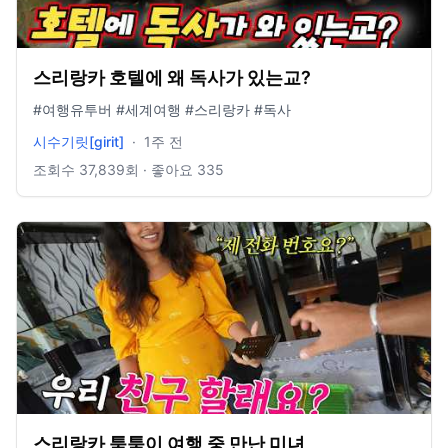
스리랑카 호텔에 왜 독사가 있는교?
#여행유투버 #세계여행 #스리랑카 #독사
시수기릿[girit]
·
1주 전
조회수
37,839
회 · 좋아요
335
스리랑카 툭툭이 여행 중 만난 미녀