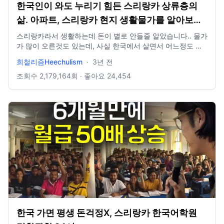
한국인이 와도 누리기 힘든 스리랑카 상류층의
삶. 아파트, 스리랑카 현지 생활물가를 알아보자
- 스리랑카[5]🇱🇰
스리랑카라서 생활하는데 돈이 별로 안들줄 알았습니다.. 물가
가 많이 오른것도 있는데, 사실 한국에서 살면서 어느정도 맞
춰진 생활환경이 있기때문에 개도국에 가서 그정도에 맞춰살
희철리즘Heechulism
·
3년 전
려면 현지보다 돈이 더 드는건 맞는거같아요. 예전 캄보디아,
필리핀에 갔을때도 느꼈던것인데 스리랑카도 예외는 없었습
조회수
2,179,164
회 · 좋아요
24,454
니다. 숙박비,밥값. 딱 한국만큼 들었던것같아요ㅋㅋ
https://www.instagram.com/heechulism_/
한국 가면 평생 돈걱정X, 스리랑카 한국어학원