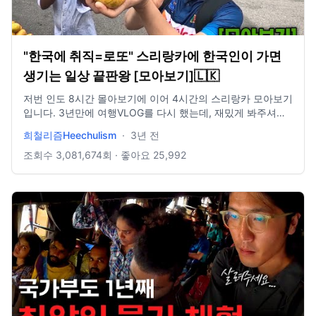
"한국에 취직=로또" 스리랑카에 한국인이 가면
생기는 일상 끝판왕 [모아보기]🇱🇰
저번 인도 8시간 몰아보기에 이어 4시간의 스리랑카 모아보기
입니다. 3년만에 여행VLOG를 다시 했는데, 재밌게 봐주셔서
넘 감사합니다:) https://www.instagram.com/heechulism_/
희철리즘Heechulism
·
3년 전
조회수
3,081,674
회 · 좋아요
25,992