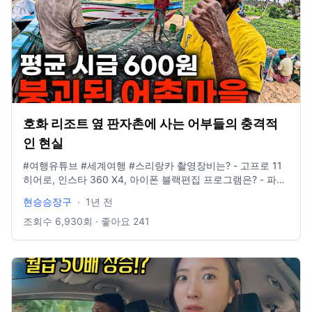
호화 리조트 옆 판자촌에 사는 어부들의 충격적
인 현실
#여행유튜브 #세계여행 #스리랑카 촬영장비는? - 고프로 11
히어로, 인스타 360 X4, 아이폰 블랙편집 프로그램은? - 파이
널컷 인스타그램 있나요? @881_b6m E-mail도 있나요? -
현승승장구
·
1년 전
idclrlrlcks@naver.com
조회수
6,930
회 · 좋아요
241