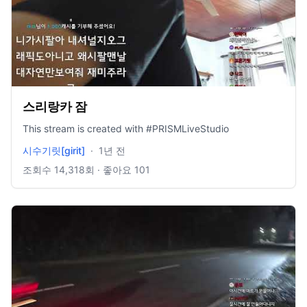
스리랑카 잠
This stream is created with #PRISMLiveStudio
시수기릿[girit]
·
1년 전
조회수
14,318
회 · 좋아요
101