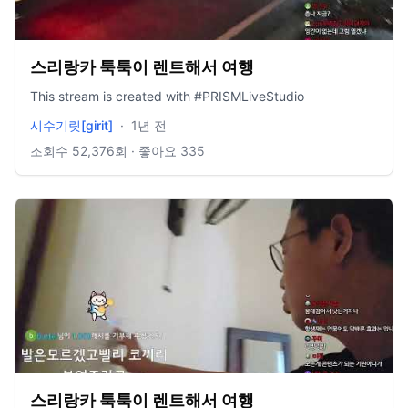
스리랑카 툭툭이 렌트해서 여행
This stream is created with #PRISMLiveStudio
시수기릿[girit]
·
1년 전
조회수
52,376
회 · 좋아요
335
스리랑카 툭툭이 렌트해서 여행