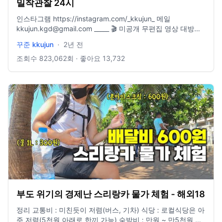
밀착관찰 24시
인스타그램 https://instagram.com/_kkujun_ 메일
kkujun.kgd@gmail.com _____ 🎬 미공개 무편집 영상 대방출
→ www.youtube.com/@kkujun2 🎬 _____ [한정판] 낮엔 여행
꾸준 kkujun
·
2년 전
하고 밤엔 이런 걸 만듭니다▼
https://marpple.shop/kr/kkujun/ 5년 차 디자이너이자 느린
조회수
823,062
회 · 좋아요
13,732
여행자인 제가 여행하며 받은 영감을 직접 제품에 담습니다 한
정판이기 때문에 지금 아니면 못 봐요!
부도 위기의 경제난 스리랑카 물가 체험 - 해외18
정리 교통비 : 미친듯이 저렴(버스, 기차) 식당 : 로컬식당은 아
주 저렴(5천원 아래로 한끼 가능) 숙박비 : 만원 ~ 만5천원 사