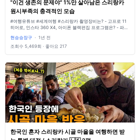
"이건 생존의 문제야" 1%만 살아남은 스리랑카
원시부족의 충격적인 모습
#여행유튜브 #세계여행 #스리랑카 촬영장비는? - 고프로 11
히어로, 인스타 360 X4, 아이폰 블랙편집 프로그램은? - 파이
널컷 인스타그램 있나요? @881_b6m E-mail도 있나요? -
현승승장구
·
1년 전
idclrlrlcks@naver.com
조회수
5,469
회 · 좋아요
217
한국인 혼자 스리랑카 시골 마을을 여행하면 받