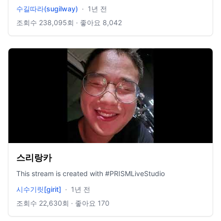
수길따라(sugilway)
·
1년 전
조회수
238,095
회 · 좋아요
8,042
스리랑카
This stream is created with #PRISMLiveStudio
시수기릿[girit]
·
1년 전
조회수
22,630
회 · 좋아요
170