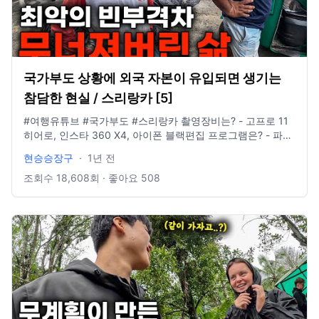
국가부도 상황에 외국 자본이 유입되면 생기는
참담한 현실 / 스리랑카 [5]
#여행유튜브 #국가부도 #스리랑카 촬영장비는? - 고프로 11
히어로, 인스타 360 X4, 아이폰 블랙편집 프로그램은? - 파이
널컷 인스타그램 있나요? @881_b6m E-mail도 있나요? -
현승승장구
·
1년 전
idclrlrlcks@naver.com
조회수
18,608
회 · 좋아요
508