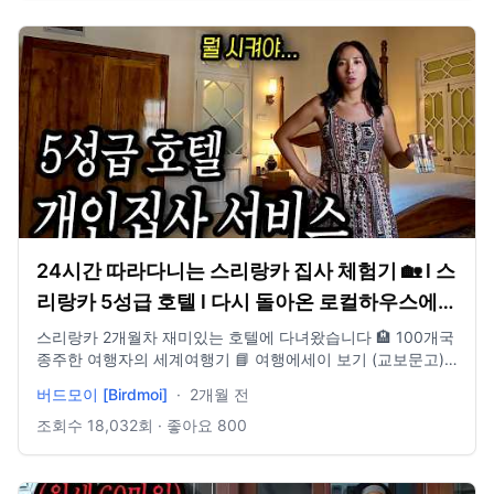
문고) https://product.kyobobook.co.kr/detai... 👇🏾영상 타임
라인 0:00 인트로 👣인스타 👉🏻 / birdmoi_ 👣블로그 👉🏻
blog.naver.com/birdmoi 🤝메일 👉🏻
birdmoi@treasurehunter.co.kr 🐣채널가입👉🏻 / @birdmoi [촬
영 장비] 🎥Camera : DJI action5 Gopro13, Iphone14 pro
🎵Music provided by Artlist
24시간 따라다니는 스리랑카 집사 체험기 🏡 l 스
리랑카 5성급 호텔 l 다시 돌아온 로컬하우스에서
생긴 일
스리랑카 2개월차 재미있는 호텔에 다녀왔습니다 🏨 100개국
종주한 여행자의 세계여행기 📘 여행에세이 보기 (교보문고)
https://product.kyobobook.co.kr/detai... 👇🏾영상 타임라인
버드모이 [Birdmoi]
·
2개월 전
0:00 인트로 👣인스타 👉🏻 / birdmoi_ 👣블로그 👉🏻
blog.naver.com/birdmoi 🤝메일 👉🏻
조회수
18,032
회 · 좋아요
800
birdmoi@treasurehunter.co.kr 🐣채널가입👉🏻 / @birdmoi [촬
영 장비] 🎥Camera : DJI action5 Gopro13, Iphone14 pro
🎵Music provided by Artlist