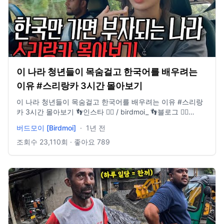
이 나라 청년들이 목숨걸고 한국어를 배우려는
이유 #스리랑카 3시간 몰아보기
이 나라 청년들이 목숨걸고 한국어를 배우려는 이유 #스리랑
카 3시간 몰아보기 👣인스타 👉🏻 / birdmoi_ 👣블로그 👉🏻
blog.naver.com/birdmoi 🤝메일 👉🏻 birdmoi@naver.com 🐣
버드모이 [Birdmoi]
·
1년 전
채널가입👉🏻 / @birdmoi [촬영 장비] 🎥Camera : Insta360
X3, Gopro12, Iphone14 pro, DJI neo 🎵Music provided by
조회수
23,110
회 · 좋아요
789
Artlist