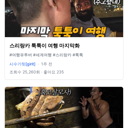
스리랑카 툭툭이 여행 마지막화
#여행유투버 #세계여행 #스리랑카 #툭툭
시수기릿[girit]
·
1주 전
조회수
25,260
회 · 좋아요
235