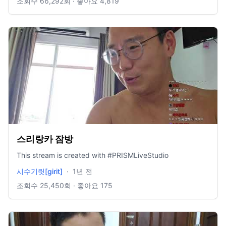
조회수
66,292
회 · 좋아요
4,819
스리랑카 잠방
This stream is created with #PRISMLiveStudio
시수기릿[girit]
·
1년 전
조회수
25,450
회 · 좋아요
175