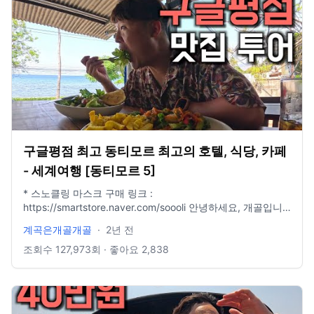
구글평점 최고 동티모르 최고의 호텔, 식당, 카페
- 세계여행 [동티모르 5]
* 스노클링 마스크 구매 링크 :
https://smartstore.naver.com/soooli 안녕하세요, 개골입니
다. 매번 물놀이하고 강한 햇살의 영향 때문인지 몸살이 걸렸
계곡은개골개골
·
2년 전
습니다. 동티모르에서 나가는 비행 일정이 확정이었던 관계로
아쉽지만 3일의 공백으로 인해 이렇게 여행이 끝났습니다. 동
조회수
127,973
회 · 좋아요
2,838
티모르는 여러군데를 둘러보려면 최소한 2주는 잡고 입국해야
될 것으로 보입니다. 아쉽지만 1달간의 일본, 동티모르 여행은
이렇게 끝내고, 한국에서의 일상과 함께 다음 해외여행에서 뵙
겠습니다. 감사합니다. #여행 #세계여행 #해외여행 #동티모