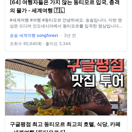
[64] 여행자들은 가지 않는 동티모르 입국, 충격
의 물가 - 세계여행 🇹🇱
#세계여행 #여행 #동티모르 안녕하세요. 송숲입니다. 이번 영
상은 드디어 인도네시아에서 동티모르를 입국한 영상입니다.
이번 여행에서 더위한테 제대로 한방 맞아서 역대급으로 힘든
송숲 세계여행 songforest
·
3년 전
이동이었습니다. 게다가 예상치 못한 살인적인 물가로 인해 많
이 당황하기도 했어요. 그렇지만 재밌게 여행할 예정이니 다음
조회수
90,640
회 · 좋아요
3,344
영상도 기대해주시면 좋을 거 같습니다. 오늘도 시청해주셔서
감사드리고, 오늘 하루도 행복한 하루 보내시길 바라구, 오늘
도 감사합니다. E-mail: dlstjr8585@naver.com Instagram:
song_forest
구글평점 최고 동티모르 최고의 호텔, 식당, 카페