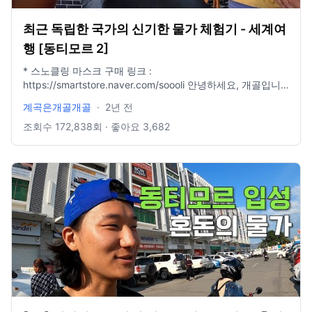
최근 독립한 국가의 신기한 물가 체험기 - 세계여
행 [동티모르 2]
* 스노클링 마스크 구매 링크 :
https://smartstore.naver.com/soooli 안녕하세요, 개골입니
다. 오늘은 동티모르에 입국해서 여럿 일들이 있었습니다. 마
계곡은개골개골
·
2년 전
스터카드부터 시작해서 길거리 모습, 사람들의 생각이 저로서
는 굉장히 생소하고, 신기한 나라임은 틀림없는 것 같습니다.
조회수
172,838
회 · 좋아요
3,682
그리고 동티모르의 경우엔 숙소비가 대부분 10만원 근처이며,
투어 비용이 동남아 국가치곤 굉장히 비쌉니다. 다음 동티모르
여행을 통해 본격적으로 확인해 주세요. 감사합니다. #여행 #
세계여행 #해외여행 #동티모르
———————————————————————————
insta : @waterfall_jang mail : hyungil1993@naver.com 촬
영장비 : 고프로 12 수심췤 시계 : 애플워치울트라 편집 : 맥북
프로 13인치 파이널컷 X 음악 : Artlist