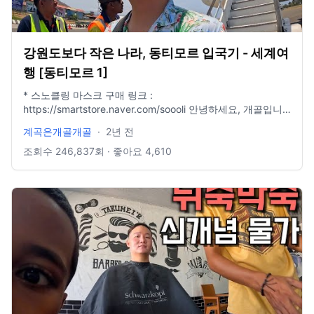
강원도보다 작은 나라, 동티모르 입국기 - 세계여
행 [동티모르 1]
* 스노클링 마스크 구매 링크 :
https://smartstore.naver.com/soooli 안녕하세요, 개골입니
다. 오늘은 잘 알려지지 않은 나라인 [동티모르]라는 곳에 왔습
계곡은개골개골
·
2년 전
니다. 여행 정보부터 시작해서 모든 게 낯선 나라인만큼, 앞으
로 어떻게 여행할지 굉장히 막막하긴 한데, 그래도 구석구석
조회수
246,837
회 · 좋아요
4,610
다녀보겠습니다. 감사합니다. #여행 #세계여행 #해외여행 #
동티모르
—————————————————————————————
insta : @waterfall_jang mail : hyungil1993@naver.com 촬
영장비 : 고프로 12 수심췤 시계 : 애플워치울트라 편집 : 맥북
프로 13인치 파이널컷 X 음악 : Artlist