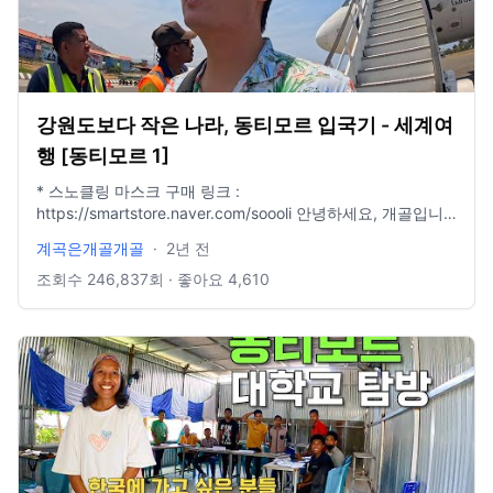
강원도보다 작은 나라, 동티모르 입국기 - 세계여
행 [동티모르 1]
* 스노클링 마스크 구매 링크 :
https://smartstore.naver.com/soooli 안녕하세요, 개골입니
다. 오늘은 잘 알려지지 않은 나라인 [동티모르]라는 곳에 왔습
계곡은개골개골
·
2년 전
니다. 여행 정보부터 시작해서 모든 게 낯선 나라인만큼, 앞으
로 어떻게 여행할지 굉장히 막막하긴 한데, 그래도 구석구석
조회수
246,837
회 · 좋아요
4,610
다녀보겠습니다. 감사합니다. #여행 #세계여행 #해외여행 #
동티모르
—————————————————————————————
insta : @waterfall_jang mail : hyungil1993@naver.com 촬
영장비 : 고프로 12 수심췤 시계 : 애플워치울트라 편집 : 맥북
프로 13인치 파이널컷 X 음악 : Artlist