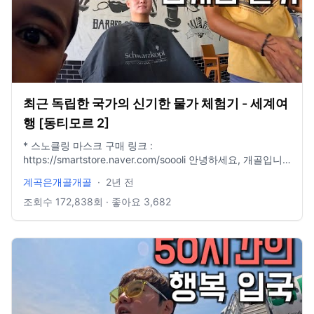
최근 독립한 국가의 신기한 물가 체험기 - 세계여
행 [동티모르 2]
* 스노클링 마스크 구매 링크 :
https://smartstore.naver.com/soooli 안녕하세요, 개골입니
다. 오늘은 동티모르에 입국해서 여럿 일들이 있었습니다. 마
계곡은개골개골
·
2년 전
스터카드부터 시작해서 길거리 모습, 사람들의 생각이 저로서
는 굉장히 생소하고, 신기한 나라임은 틀림없는 것 같습니다.
조회수
172,838
회 · 좋아요
3,682
그리고 동티모르의 경우엔 숙소비가 대부분 10만원 근처이며,
투어 비용이 동남아 국가치곤 굉장히 비쌉니다. 다음 동티모르
여행을 통해 본격적으로 확인해 주세요. 감사합니다. #여행 #
세계여행 #해외여행 #동티모르
———————————————————————————
insta : @waterfall_jang mail : hyungil1993@naver.com 촬
영장비 : 고프로 12 수심췤 시계 : 애플워치울트라 편집 : 맥북
프로 13인치 파이널컷 X 음악 : Artlist