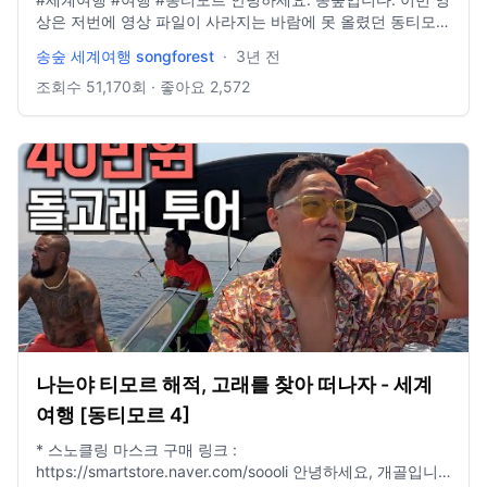
상은 저번에 영상 파일이 사라지는 바람에 못 올렸던 동티모르
여행 복구 영상입니다. 친구와 대학교 탐방을 하러 갔는데 많
송숲 세계여행 songforest
·
3년 전
은 분들이 이렇게 좋아해주셔서 너무 좋았어요. 다음 영상부터
는 다른 영상으로 찾아뵙겠습니다. 오늘도 시청해주셔서 감사
조회수
51,170
회 · 좋아요
2,572
드리고, 오늘 하루도 행복한 하루 보내시길 바라구, 오늘도 감
사합니다. E-mail: dlstjr8585@naver.com Instagram:
song_forest
나는야 티모르 해적, 고래를 찾아 떠나자 - 세계
여행 [동티모르 4]
* 스노클링 마스크 구매 링크 :
https://smartstore.naver.com/soooli 안녕하세요, 개골입니