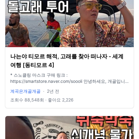
르
—————————————————————————————
insta : @waterfall_jang mail : hyungil1993@naver.com 촬
영장비 : 고프로 12 수심췤 시계 : 애플워치울트라 편집 : 맥북
프로 13인치 파이널컷 X 음악 : Artlist
나는야 티모르 해적, 고래를 찾아 떠나자 - 세계
여행 [동티모르 4]
* 스노클링 마스크 구매 링크 :
https://smartstore.naver.com/soooli 안녕하세요, 개골입니
다. 오늘은 동티모르에서 돌고래와 함께 수영하는 투어를 다녀
계곡은개골개골
·
2년 전
왔습니다. 흠,, 할말은 정말 많지만 말을 아끼겠습니다. 감사합
니다. #여행 #세계여행 #해외여행 #스노클링 #동티모르
조회수
88,548
회 · 좋아요
2,226
—————————————————————————————
insta : @waterfall_jang mail : hyungil1993@naver.com 촬
영장비 : 고프로 12 수심췤 시계 : 애플워치울트라 편집 : 맥북
프로 13인치 파이널컷 X 음악 : Artlist