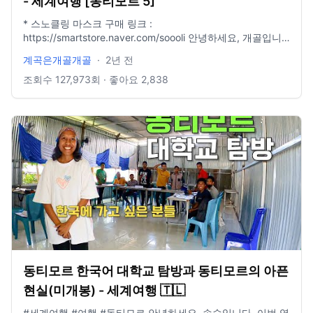
- 세계여행 [동티모르 5]
* 스노클링 마스크 구매 링크 :
https://smartstore.naver.com/soooli 안녕하세요, 개골입니
다. 매번 물놀이하고 강한 햇살의 영향 때문인지 몸살이 걸렸
계곡은개골개골
·
2년 전
습니다. 동티모르에서 나가는 비행 일정이 확정이었던 관계로
아쉽지만 3일의 공백으로 인해 이렇게 여행이 끝났습니다. 동
조회수
127,973
회 · 좋아요
2,838
티모르는 여러군데를 둘러보려면 최소한 2주는 잡고 입국해야
될 것으로 보입니다. 아쉽지만 1달간의 일본, 동티모르 여행은
이렇게 끝내고, 한국에서의 일상과 함께 다음 해외여행에서 뵙
겠습니다. 감사합니다. #여행 #세계여행 #해외여행 #동티모
르
—————————————————————————————
insta : @waterfall_jang mail : hyungil1993@naver.com 촬
영장비 : 고프로 12 수심췤 시계 : 애플워치울트라 편집 : 맥북
프로 13인치 파이널컷 X 음악 : Artlist
동티모르 한국어 대학교 탐방과 동티모르의 아픈
현실(미개봉) - 세계여행 🇹🇱
#세계여행 #여행 #동티모르 안녕하세요. 송숲입니다. 이번 영