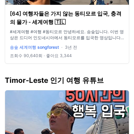
[64] 여행자들은 가지 않는 동티모르 입국, 충격
의 물가 - 세계여행 🇹🇱
#세계여행 #여행 #동티모르 안녕하세요. 송숲입니다. 이번 영
상은 드디어 인도네시아에서 동티모르를 입국한 영상입니다.
이번 여행에서 더위한테 제대로 한방 맞아서 역대급으로 힘든
송숲 세계여행 songforest
·
3년 전
이동이었습니다. 게다가 예상치 못한 살인적인 물가로 인해 많
이 당황하기도 했어요. 그렇지만 재밌게 여행할 예정이니 다음
조회수
90,640
회 · 좋아요
3,344
영상도 기대해주시면 좋을 거 같습니다. 오늘도 시청해주셔서
감사드리고, 오늘 하루도 행복한 하루 보내시길 바라구, 오늘
도 감사합니다. E-mail: dlstjr8585@naver.com Instagram:
Timor-Leste 인기 여행 유튜브
song_forest