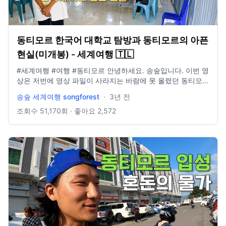
동티모르 한국어 대학교 탐방과 동티모르의 아픈
현실(미개봉) - 세계여행 🇹🇱
#세계여행 #여행 #동티모르 안녕하세요. 송숲입니다. 이번 영
상은 저번에 영상 파일이 사라지는 바람에 못 올렸던 동티모르
여행 복구 영상입니다. 친구와 대학교 탐방을 하러 갔는데 많
송숲 세계여행 songforest
·
3년 전
은 분들이 이렇게 좋아해주셔서 너무 좋았어요. 다음 영상부터
는 다른 영상으로 찾아뵙겠습니다. 오늘도 시청해주셔서 감사
조회수
51,170
회 · 좋아요
2,572
드리고, 오늘 하루도 행복한 하루 보내시길 바라구, 오늘도 감
사합니다. E-mail: dlstjr8585@naver.com Instagram:
song_forest