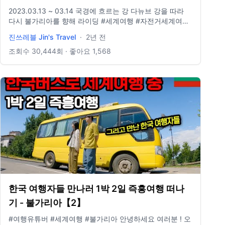
세계여행 115】
2023.03.13 ~ 03.14 국경에 흐르는 강 다뉴브 강을 따라
다시 불가리아를 향해 라이딩 #세계여행 #자전거세계여행
#여행유튜버
진쓰레블 Jin's Travel
·
2년 전
===============================================
=============
Insta : jinwcho Email : jo930131@gmail.com 촬영 :
조회수
30,444
회 · 좋아요
1,568
Gopro10 음원 : Epidemic Sound
한국 여행자들 만나러 1박 2일 즉흥여행 떠나
기 - 불가리아【2】
#여행유튜버 #세계여행 #불가리아 안녕하세요 여러분 ! 오