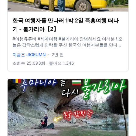
한국 여행자들 만나러 1박 2일 즉흥여행 떠나
기 - 불가리아【2】
#여행유튜버 #세계여행 #불가리아 안녕하세요 여러분 ! 오
늘은 갑작스럽게 연락을 주신 한국인 여행자분들을 만나뵈
러 1박 2일로 떠나게 된 여정을 담아보았습니다. 다른 여행
지금은 JIGEUMN
·
2년 전
자분들을 만나게 된 경우가 많지는 않지만, 만나면 항상 공
통 관심사가 있어서인지 얘기도 잘 통하고, 헤어질 때 아쉬
조회수
25,093
회 · 좋아요
1,346
운 것 같습니다. 오늘도 시청해주셔서 감사합니다 💛🚌 **
구독, 댓글, 좋아요도 모두 감사드립니다! / 2022년 3월부
터 노란버스를 타고 세계여행 중입니다. 유튜브 '지금게
르'는 다양한 장소, 형태의 집을 이동하면서 사는 저희의 일
상을 공유하는 공간입니다. e-mail. jigeumger@gmail.com
instagram: @jigeumger / BGM. artlist.io