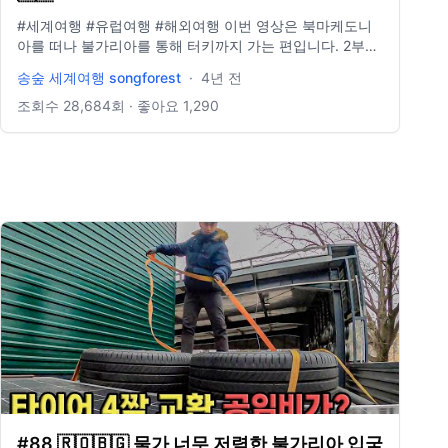
#세계여행 #유럽여행 #해외여행 이번 영상은 북마케도니
아를 떠나 불가리아를 통해 터키까지 가는 편입니다. 2부로
나눌 예정이구요! 재밌게 봐주세요!
송숲 세계여행 songforest
·
4년 전
조회수
28,684
회 · 좋아요
1,290
#88 🇷🇴🇧🇬 물가 너무 저렴한 불가리아 입국