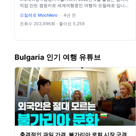
직접 만든 캠핑카로 세계여행중인 여행자 모칠레로 입니다.
11년 동안 여행중이며 일상을 기록합니다. 주로 브이로그
모칠레로 Mochilero
·
4년 전
영상을 올리며 때로는 스페인어, 영어, 중국어로 컨텐츠를
만듭니다. 여행 중 편집이 어려워, 지난 영상을 편집해서 올
조회수
203,996
회 · 좋아요
5,259
리는 경우가 많으니 양해 부탁드립니다. Gear info
Campervan Hyundae Solati 2015 4인승 자작캠핑카
Sony A7c Sony 24-105m Sigma 14m Rode pro mice
Gopro8 Iphon 11pro Drone Dji mini2 Program Adobe
primier pro Adobe photoshop Adobe lightroom BGM -
Bulgaria 인기 여행 유튜브
Artlist Night Vibes - Michael Kobrin.mp3 Kisses And
Heartbeats Instrumental Version - Anthony Lazaro.mp3
Happy On My Own - Kyle Cox.mp3 Boulevard -
Ottom.mp3 Anyway - Kyle Cox.mp3 A Starry Night
(Feat. Yimgah) - Shu.mp3 https://artlist.io/jungkihyun-
534405 링크 통해서 가입 시 2개월 추가 혜택 캠핑 채널 ​​
https://youtu.be/UGgjwDncKYk company 홈페이지는 코
로나로 인해 관리자가 부재 중이라 잠시 비공개하였습니다
instagram paramemoria facebook paramemoria blog
https://m.blog.naver.com/yologotrip/2… email
yologotrip@gmail.com
충격적인 과일 가격, 불가리아 로컬 시장 구경