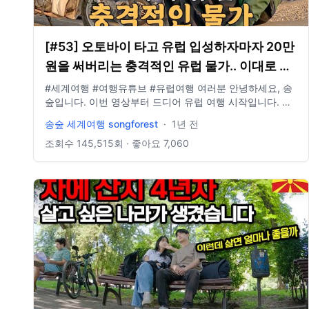
[#53] 오토바이 타고 유럽 입성하자마자 20만
원을 써버리는 충격적인 유럽 물가.. 이대로 괜
찮을까? (불가리아 🇧🇬)
#세계여행 #여행유튜브 #유럽여행 여러분 안녕하세요, 송
숲입니다. 이번 영상부터 드디어 유럽 여행 시작입니다. 유
럽까지 오는데 굉장히 힘들었는데 엄청난 물가로 인해 많이
송숲 세계여행 songforest
·
1년 전
어렵네요. 오늘도 영상 봐주셔서 감사드리고, 오늘도 행복
한 하루 보내시길 바랍니다. 오늘도 사랑합니다. 비즈니스
조회수
145,515
회 · 좋아요
7,060
이메일: biz@companyboat.com 개인 이메일:
dlstjr8585@naver.com 인스타그램: song_forest 카메라:
GoPro12 black, Iphone 13 드론: DJI Mini Pro3