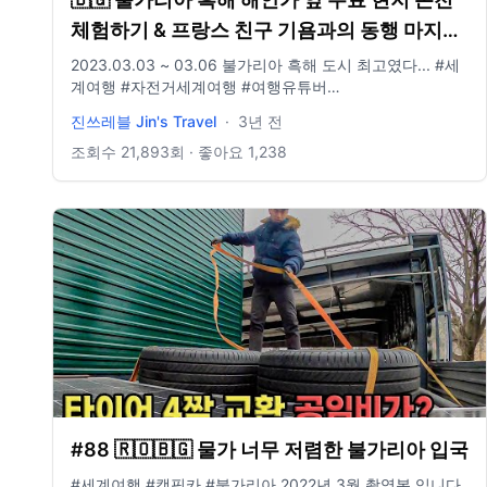
체험하기 & 프랑스 친구 기욤과의 동행 마지막
날 【자전거 세계여행 112】
2023.03.03 ~ 03.06 불가리아 흑해 도시 최고였다... #세
계여행 #자전거세계여행 #여행유튜버
==========================================
진쓰레블 Jin's Travel
·
3년 전
Insta : jinwcho Email : jo930131@gmail.com 촬영 :
Gopro10 음원 : Epidemic Sound
조회수
21,893
회 · 좋아요
1,238
#88 🇷🇴🇧🇬 물가 너무 저렴한 불가리아 입국
#세계여행​​ #캠핑카 #불가리아 2022년 3월 촬영본 입니다