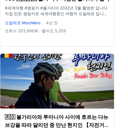
#세계여행​​ #캠핑카 #불가리아 2022년 3월 촬영본 입니다
직접 만든 캠핑카로 세계여행중인 여행자 모칠레로 입니다.
11년 동안 여행중이며 일상을 기록합니다. 주로 브이로그
모칠레로 Mochilero
·
4년 전
영상을 올리며 때로는 스페인어, 영어, 중국어로 컨텐츠를
만듭니다. 여행 중 편집이 어려워, 지난 영상을 편집해서 올
조회수
203,996
회 · 좋아요
5,259
리는 경우가 많으니 양해 부탁드립니다. Gear info
Campervan Hyundae Solati 2015 4인승 자작캠핑카
Sony A7c Sony 24-105m Sigma 14m Rode pro mice
Gopro8 Iphon 11pro Drone Dji mini2 Program Adobe
primier pro Adobe photoshop Adobe lightroom BGM -
Artlist Night Vibes - Michael Kobrin.mp3 Kisses And
Heartbeats Instrumental Version - Anthony Lazaro.mp3
Happy On My Own - Kyle Cox.mp3 Boulevard -
Ottom.mp3 Anyway - Kyle Cox.mp3 A Starry Night
(Feat. Yimgah) - Shu.mp3 https://artlist.io/jungkihyun-
534405 링크 통해서 가입 시 2개월 추가 혜택 캠핑 채널 ​​
https://youtu.be/UGgjwDncKYk company 홈페이지는 코
로나로 인해 관리자가 부재 중이라 잠시 비공개하였습니다
instagram paramemoria facebook paramemoria blog
https://m.blog.naver.com/yologotrip/2… email
🇷🇴 불가리아와 루마니아 사이에 흐르는 다뉴
yologotrip@gmail.com
브강을 따라 달리던 중 만난 현지인 【자전거