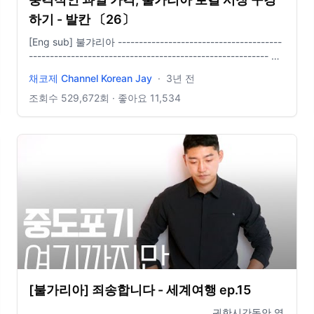
하기 - 발칸 〔26〕
[Eng sub] 불갸리아 ---------------------------------------
--------------------------------------------------------- 협
================
찬 : 음악 : - 아트리스트 음원 사용 - elements.envato.com
채코제 Channel Korean Jay
·
3년 전
음원 사용 - https://pixabay.com/music/ -
https://www.sellbuymusic.com/?
조회수
529,672
회 · 좋아요
11,534
utm_source=youtube&utm_medium=promo&utm_campaign=Ch
카메라 : GOPRO 11 MAVIC MINI 2 편집 : final cut
[불가리아] 죄송합니다 - 세계여행 ep.15
___________________________________________ 귀한시간동안 영