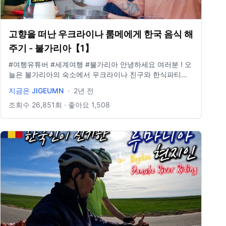
고향을 떠난 우크라이나 룸메에게 한국 음식 해
주기 - 불가리아【1】
#여행유튜버 #세계여행 #불가리아 안녕하세요 여러분 ! 오
늘은 불가리아의 숙소에서 우크라이나 친구와 한식파티를
하기도 하고, 한식당에서 한국인의 정을 받은 여정을 담아
지금은 JIGEUMN
·
2년 전
보았습니다. 저희는 열심히 이동 중이라 새해 인사가 좀 늦
었지만, 모두 2024년 새해 복 많이 받으세요! 2024년에도
조회수
26,851
회 · 좋아요
1,508
모두 건강하시고, 하시는 모든 일 잘되시길 바랍니다. 24년
에도 지금게르와 함께 세상을 달려주셔서 감사합니다💛🚌
**구독, 댓글, 좋아요도 모두 감사드립니다! / 2022년 3월
부터 노란버스를 타고 세계여행 중입니다. 유튜브 '지금게
르'는 다양한 장소, 형태의 집을 이동하면서 사는 저희의 일
상을 공유하는 공간입니다. e-mail. jigeumger@gmail.com
instagram: @jigeumger / BGM. artlist.io