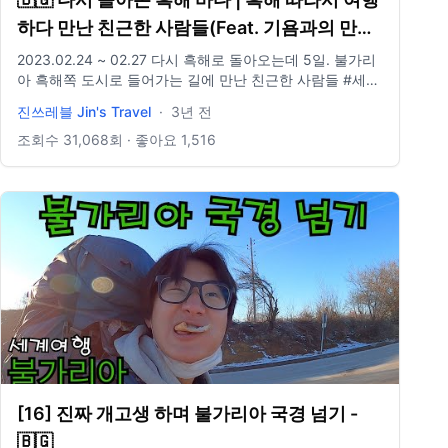
하다 만난 친근한 사람들(Feat. 기욤과의 만남)
【자전거 세계여행 110】
2023.02.24 ~ 02.27 다시 흑해로 돌아오는데 5일. 불가리
아 흑해쪽 도시로 들어가는 길에 만난 친근한 사람들 #세계
여행 #자전거세계여행 #여행유튜버
진쓰레블 Jin's Travel
·
3년 전
===============================================
Insta : jinwcho Email : jo930131@gmail.com 촬영 :
조회수
31,068
회 · 좋아요
1,516
annel+Korean+Jay&utm_id=youtube_promo
Gopro10 음원 : Epidemic Sound
[16] 진짜 개고생 하며 불가리아 국경 넘기 -
🇧🇬