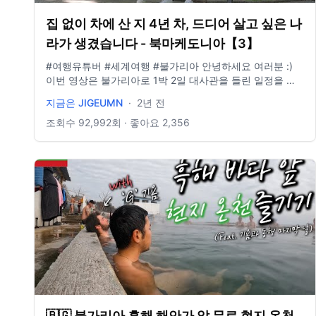
집 없이 차에 산 지 4년 차, 드디어 살고 싶은 나
라가 생겼습니다 - 북마케도니아【3】
#여행유튜버 #세계여행 #불가리아 안녕하세요 여러분 :)
이번 영상은 불가리아로 1박 2일 대사관을 들린 일정을 담
아보았습니다. 요즘들어 이것저것 개인적으로 바쁜 바람에
지금은 JIGEUMN
·
2년 전
업로드가 많이 늦어졌는데, 다음 영상부터는 빨리 돌아올
수 있도록 노력하겠습니다 😭 오늘도 시청해주셔서 감사합
조회수
92,992
회 · 좋아요
2,356
니다 💛🚌 **구독, 댓글, 좋아요도 모두 감사드립니다! /
2022년 3월부터 노란버스를 타고 세계여행 중입니다. 유튜
브 '지금게르'는 다양한 장소, 형태의 집을 이동하면서 사는
저희의 일상을 공유하는 공간입니다. e-mail.
jigeumger@gmail.com instagram: @jigeumger / BGM.
artlist.io
🇧🇬 불가리아 흑해 해안가 앞 무료 현지 온천