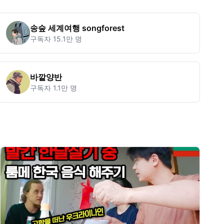
송숲 세계여행 songforest
구독자
15.1만 명
바깥양반
구독자
1.1만 명