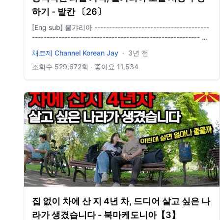
하기 - 발칸 〔26〕
[Eng sub] 불갸리아 ---------------------------------------
--------------------------------------------------------- 협
찬 : 음악 : - 아트리스트 음원 사용 - elements.envato.com
채코제 Channel Korean Jay
·
3년 전
음원 사용 - https://pixabay.com/music/ -
https://www.sellbuymusic.com/?
조회수
529,672
회 · 좋아요
11,534
utm_source=youtube&utm_medium=promo&utm_campaign
카메라 : GOPRO 11 MAVIC MINI 2 편집 : final cut
집 없이 차에 산 지 4년 차, 드디어 살고 싶은 나
라가 생겼습니다 - 북마케도니아【3】