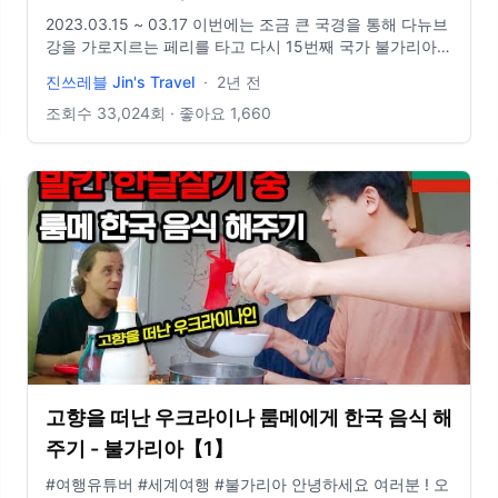
경 넘기) 【자전거 세계여행 116】
2023.03.15 ~ 03.17 이번에는 조금 큰 국경을 통해 다뉴브
강을 가로지르는 페리를 타고 다시 15번째 국가 불가리아
입성. 불가리아에서 만난 동굴 안에 텐트치고 하루 잠 #세
진쓰레블 Jin's Travel
·
2년 전
계여행 #자전거세계여행 #여행유튜버
=============================================
조회수
33,024
회 · 좋아요
1,660
Insta : jinwcho Email : jo930131@gmail.com 촬영 :
Gopro10 음원 : Epidemic Sound
고향을 떠난 우크라이나 룸메에게 한국 음식 해
주기 - 불가리아【1】
#여행유튜버 #세계여행 #불가리아 안녕하세요 여러분 ! 오