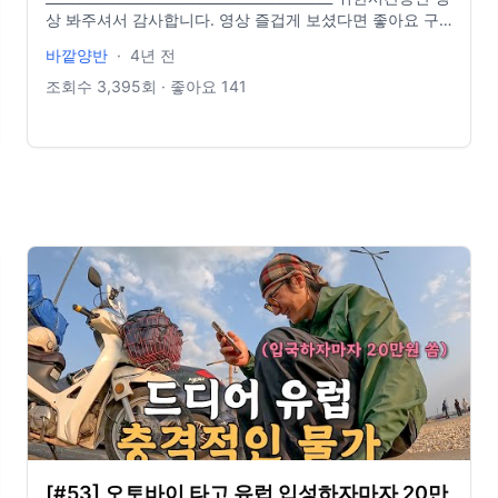
상 봐주셔서 감사합니다. 영상 즐겁게 보셨다면 좋아요 구
독 부탁드립니다 :) EQUIPMENT - GOPRO HERO9 -
바깥양반
·
4년 전
CANON M10 - CANON M50 - PRIMIER PRO CONTACT
- vakkatman@gmail.com - @hyovin
조회수
3,395
회 · 좋아요
141
___________________________________________ #여행유튜버 #
세르비아 #베오그라드
[#53] 오토바이 타고 유럽 입성하자마자 20만