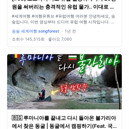
원을 써버리는 충격적인 유럽 물가.. 이대로 괜
찮을까? (불가리아 🇧🇬)
#세계여행 #여행유튜브 #유럽여행 여러분 안녕하세요, 송
숲입니다. 이번 영상부터 드디어 유럽 여행 시작입니다. 유
럽까지 오는데 굉장히 힘들었는데 엄청난 물가로 인해 많이
송숲 세계여행 songforest
·
1년 전
어렵네요. 오늘도 영상 봐주셔서 감사드리고, 오늘도 행복
한 하루 보내시길 바랍니다. 오늘도 사랑합니다. 비즈니스
조회수
145,515
회 · 좋아요
7,060
=Channel+Korean+Jay&utm_id=youtube_promo
이메일: biz@companyboat.com 개인 이메일:
dlstjr8585@naver.com 인스타그램: song_forest 카메라:
GoPro12 black, Iphone 13 드론: DJI Mini Pro3
🇧🇬 루마니아를 끝내고 다시 돌아온 불가리아
에서 찾은 동굴 | 동굴에서 캠핑하기(Feat. 국