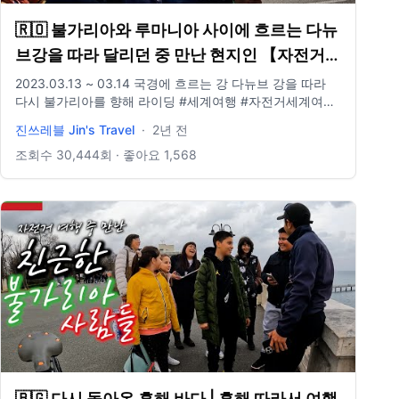
🇷🇴 불가리아와 루마니아 사이에 흐르는 다뉴
브강을 따라 달리던 중 만난 현지인 【자전거
세계여행 115】
2023.03.13 ~ 03.14 국경에 흐르는 강 다뉴브 강을 따라
다시 불가리아를 향해 라이딩 #세계여행 #자전거세계여행
#여행유튜버
진쓰레블 Jin's Travel
·
2년 전
===============================================
=============
Insta : jinwcho Email : jo930131@gmail.com 촬영 :
조회수
30,444
회 · 좋아요
1,568
Gopro10 음원 : Epidemic Sound
🇧🇬 다시 돌아온 흑해 바다 | 흑해 따라서 여행