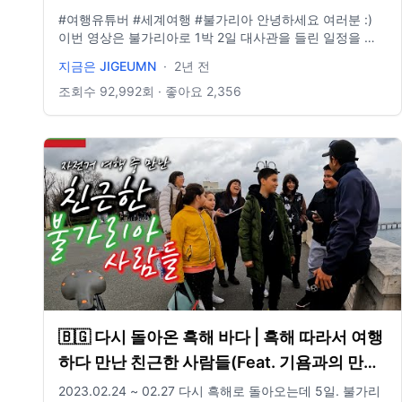
#여행유튜버 #세계여행 #불가리아 안녕하세요 여러분 :)
이번 영상은 불가리아로 1박 2일 대사관을 들린 일정을 담
아보았습니다. 요즘들어 이것저것 개인적으로 바쁜 바람에
지금은 JIGEUMN
·
2년 전
업로드가 많이 늦어졌는데, 다음 영상부터는 빨리 돌아올
수 있도록 노력하겠습니다 😭 오늘도 시청해주셔서 감사합
조회수
92,992
회 · 좋아요
2,356
니다 💛🚌 **구독, 댓글, 좋아요도 모두 감사드립니다! /
2022년 3월부터 노란버스를 타고 세계여행 중입니다. 유튜
브 '지금게르'는 다양한 장소, 형태의 집을 이동하면서 사는
저희의 일상을 공유하는 공간입니다. e-mail.
jigeumger@gmail.com instagram: @jigeumger / BGM.
artlist.io
🇧🇬 다시 돌아온 흑해 바다 | 흑해 따라서 여행
하다 만난 친근한 사람들(Feat. 기욤과의 만남)
【자전거 세계여행 110】
2023.02.24 ~ 02.27 다시 흑해로 돌아오는데 5일. 불가리