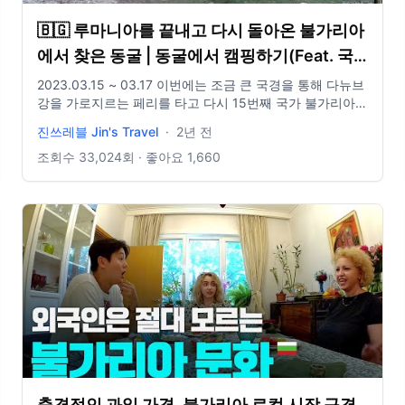
🇧🇬 루마니아를 끝내고 다시 돌아온 불가리아
에서 찾은 동굴 | 동굴에서 캠핑하기(Feat. 국
경 넘기) 【자전거 세계여행 116】
2023.03.15 ~ 03.17 이번에는 조금 큰 국경을 통해 다뉴브
강을 가로지르는 페리를 타고 다시 15번째 국가 불가리아
입성. 불가리아에서 만난 동굴 안에 텐트치고 하루 잠 #세
진쓰레블 Jin's Travel
·
2년 전
계여행 #자전거세계여행 #여행유튜버
=============================================
조회수
33,024
회 · 좋아요
1,660
Insta : jinwcho Email : jo930131@gmail.com 촬영 :
Gopro10 음원 : Epidemic Sound
충격적인 과일 가격, 불가리아 로컬 시장 구경