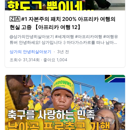
🇿🇦 #1 자본주의 패치 200% 아프리카 여행의
현실 고증 【아프리카 여행 12】
@상가의안녕히살아보기 #세계여행 #아프리카여행 #여행유
튜버 안녕하세요! 상가입니다 :) 마다가스카르를 떠나 남아공
으로 왔습니다! 마다가스카르는 정말 아프리카 그 자체였는데
상가의 안녕히살아보기
·
3년 전
남아공은 제가 생각했던 거랑 조금 다르게 미국, 유럽과 비슷
한 모습이었어요 물가 또한... ➖ ✔️보시기 전 선 좋아요 👍🏻 영
조회수
31,314
회 · 좋아요
1,004
상이 재미있었다면 구독👊🏻 부탁드립니다! 오늘도 감사합니
다! ➖ 📸 Instagram :
https://www.instagram.com/sanghyuk1ee/ 📝 Blog :
https://blog.naver.com/sanghyuk1ee 📚 Brunch :
https://brunch.co.kr/@sanghyuk1ee ➖ #세계여헹 #아프리
카 #여행유튜버 ➖ Track : Black Comedy Music by 브금대
통령 Music provided by 브금대통령 Watch :
https://youtu.be/gHlSF3VpB9U 🎵Music provided by 브금
대통령 🎵Track : 백수의 하루 -
https://youtu.be/H62OF6OVeHQ Track : 댕청댕청 Music
by 브금대통령 Music provided by 브금대통령 Watch :
https://www.youtube.com/watch?v=5qEI_xTPa-Q Track :