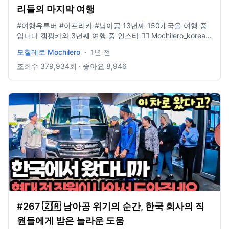
리들의 마지막 여행
#여행유튜버​ #아프리카 #남아공 13년째 150개국을 여행 중
입니다 캠핑카와 3년째 여행 중 인스타 👉🏻 Mochilero_korean
모칠레로가 운영하는 여행사 홈페이지 👉🏻
모칠레로 Mochilero
·
1년 전
www.yologotravel.com/ 메일 👉🏻 yologotrip@gmail.com
조회수
379,934
회 · 좋아요
8,946
#267 🇿🇦 남아공 위기의 순간, 한국 회사의 직
원들에게 받은 놀라운 도움