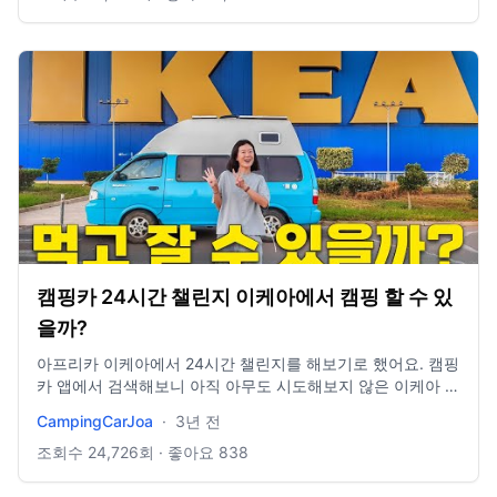
상이 재미있었다면 구독👊🏻 부탁드립니다! 오늘도 감사합니
다! ➖ 📸 Instagram :
https://www.instagram.com/sanghyuk1ee/ 📝 Blog :
https://blog.naver.com/sanghyuk1ee 📚 Brunch :
https://brunch.co.kr/@sanghyuk1ee ➖ #세계여헹 #아프리
카 #여행유튜버 ➖ Track : Black Comedy Music by 브금대
통령 Music provided by 브금대통령 Watch :
https://youtu.be/gHlSF3VpB9U 🎵Music provided by 브금
대통령 🎵Track : 백수의 하루 -
https://youtu.be/H62OF6OVeHQ Track : 댕청댕청 Music
by 브금대통령 Music provided by 브금대통령 Watch :
https://www.youtube.com/watch?v=5qEI_xTPa-Q Track :
Simple Cannon Music by 브금대통령 Music provided by 브
캠핑카 24시간 챌린지 이케아에서 캠핑 할 수 있
금대통령 Watch : https://youtu.be/fXq2D2jeIs8 Music
provided by 브금대통령 Track : 멘붕 -
을까?
https://youtu.be/dkHfLiG2654 1. "I'm Letting Go" by Josh
아프리카 이케아에서 24시간 챌린지를 해보기로 했어요. 캠핑
Woodward. Free download: http://joshwoodward.com/
카 앱에서 검색해보니 아직 아무도 시도해보지 않은 이케아 캠
Music Playlist by http://reurl.kr/259358BAEF
핑장소라 저희가 해보기로 했답니다. 룰은 24시간 동안 이케
CampingCarJoa
·
3년 전
아 주차장에서 지내고 그 동안 먹는 음식 음료등 소비는 이케
아에서 하는 것으로 해서 주차장에서 스텔스 아닌 스텔스캠핑
조회수
24,726
회 · 좋아요
838
을 도전! 저희의 챌린지 과연 쫓겨나지 않고 무사히 마무리 될
수 있을까요? 캠핑카조아 멤버십 가입: http://bit.ly/2FXajlZ