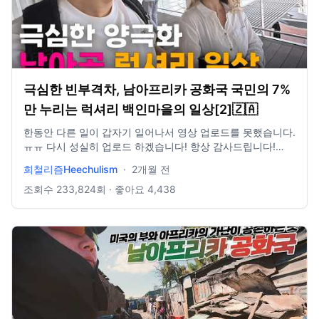
극심한 빈부격차, 남아프리카 공화국 국민의 7%
만 누리는 럭셔리 백인마을의 일상[2]🇿🇦
한동안 다른 일이 갑자기 일어나서 영상 업로드를 못했습니다.
ㅠㅠ 다시 성실히 업로드 하겠습니다! 항상 감사드립니다!
https://www.instagram.com/heechulism_
희철리즘Heechulism
·
2개월 전
조회수
233,824
회 · 좋아요
4,438