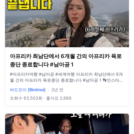
-------------------------------- 🎵Music provided by 브금대
http://reurl.kr/259358BAEF
통령 🎵Track : Piece of Cake -
https://youtu.be/P0SfHRQY1A4 🎵Track : Lazy Morning -
https://youtu.be/EXyyYIT3Gy8 🎵Track : Confusing Road
- https://youtu.be/ydPppyQQdPc 🎵Track : Street Food
Fighter - https://youtu.be/Iqu_GHcdgaw 🎵Track : Spring
Step - https://youtu.be/PvvaZaaHAm8
아프리카 최남단에서 6개월 간의 아프리카 육로
종단 종료합니다 #남아공 1
#아프리카여행 #남아공 #세계여행 아프리카 최남단에서 6개
월 간의 아프리카 육로종단 종료합니다 #남아공 1 👣인스타
👉🏻 birdmoi_ 👣블로그 👉🏻 blog.naver.com/birdmoi 🤝메일 👉🏻
버드모이 [Birdmoi]
·
2년 전
birdmoi@naver.com [촬영 장비] 🎥Camera 1 : gopro10,
iphone14 pro 🎵Music provided by Artlist
조회수
63,503
회 · 좋아요
2,689