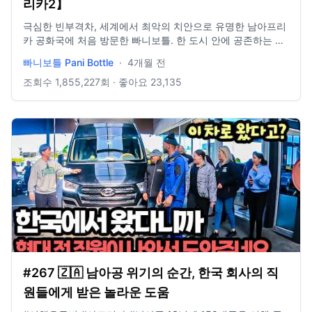
리카2】
극심한 빈부격차, 세계에서 최악의 치안으로 유명한 남아프리
카 공화국에 처음 방문한 빠니보틀. 한 도시 안에 공존하는 너
무나 다른 풍경을 직접 가보고는 놀라고 마는데... 편집 : 나석
빠니보틀 Pani Bottle
·
4개월 전
철 -------------------------------------- 카메라 DJI Action5
DJI Pocket3 Galaxy S25 Ultra Insta360 X5 ----------------
조회수
1,855,227
회 · 좋아요
23,135
---------------------- 배경음악 Jahzzar - Get Out
https://www.youtube.com/watch?
v=T1LJhPDwexI&list=RDT1LJhPDwexI&start_radio=1
Jahzzar - About u https://www.youtube.com/watch?
v=AR0n7Dm-UXg&list=RDAR0n7Dm-UXg&start_radio=1
Jahzzar - Ma'am
https://studio.youtube.com/video/vQbWG77MMu0/edit
#267 🇿🇦 남아공 위기의 순간, 한국 회사의 직
원들에게 받은 놀라운 도움