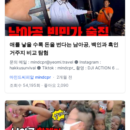
애를 낳을 수록 돈을 번다는 남아공, 백인과 흑인
거주지 비교 탐험
문의 메일 : mindcpr@yeomi.travel 🟠 Instagram :
hakkusurvival 🟠 Tiktok : mindcpr_ 촬영 : DJI ACTION 6 /
DJI OSMO Pocket 3 / Iphone 17 pro max 편집 : M3 Max
마인드씨피알 mindcpr
·
2개월 전
Macbook 14" / Premiere Pro 2025
조회수
54,195
회 · 좋아요
2,090