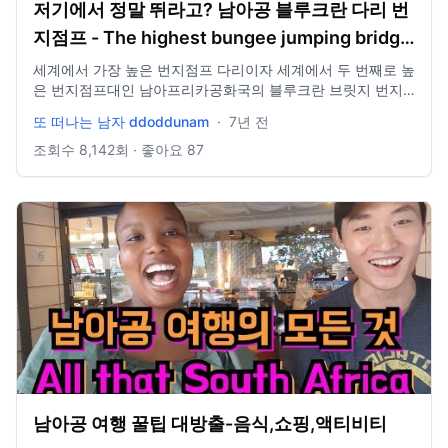
저기에서 정말 뛰라고? 남아공 블루크란 다리 번
지점프 - The highest bungee jumping bridge
in the world #또떠남 세계여행 07
세계에서 가장 높은 번지점프 다리이자 세계에서 두 번째로 높
은 번지점프대인 남아프리카공화국의 블루크란 브릿지 번지
점프 전 처음 해보는 번지점프인데 왜 하필 이곳에서... 216미
또 떠나는 남자 ddoddunam
·
7년 전
터 다리 한 가운데에서 거듭된 번뇌와 고민 과연 또떠남은 뛸
것인가? [남아공 번지점프의 가격/예약 정보는 아래 또떠남 블
조회수
8,142
회 · 좋아요
87
로그에서 확인 가능합니다]
http://tripagain.kr/221405470754 Jaden in the world
Bloukrans Bridge The highest bungy jumping bridge and
the seceond highest bungy jumping site in the world Why
should I try my first bungy jump at the highest site in the
world? Could Jaden jump?
남아공 여행 꿀팁 대방출-음식,쇼핑,액티비티