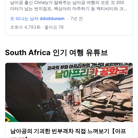
남아공 출신 Christy가 말해주는 남아공 여행의 모든 것 200
미터가 넘는 번지점프, 백상아리 마주하기 등 액티비티와 크리
스티가 그리워 눈물 흘릴뻔 한 현지 음식 그리고 놓치지 말아
또 떠나는 남자 ddoddunam
·
7년 전
야 할 쇼핑리스트까지 남아공여행을 준비하고 있는 당신이라
면, 놓치지 말아야 할 꿀팁 대방출! 더 많은 여행정보는 또떠남
조회수
4,793
회 · 좋아요
78
블로그 ↓ http://tripagain.kr All that South Africa Jaden
interviews Christy from South Africa She gives many
golden tips about trip to SA such as food, activities and
South Africa 인기 여행 유튜브
shopping etc Don't miss this video if you plan trip to
Africa!
남아공의 기괴한 빈부격차 직접 느껴보기【아프