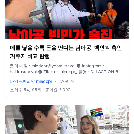
애를 낳을 수록 돈을 번다는 남아공, 백인과 흑인
거주지 비교 탐험
문의 메일 : mindcpr@yeomi.travel 🟠 Instagram :
hakkusurvival 🟠 Tiktok : mindcpr_ 촬영 : DJI ACTION 6 /
DJI OSMO Pocket 3 / Iphone 17 pro max 편집 : M3 Max
마인드씨피알 mindcpr
·
2개월 전
Macbook 14" / Premiere Pro 2025
조회수
54,195
회 · 좋아요
2,090