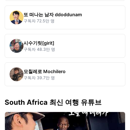
또 떠나는 남자 ddoddunam
구독자
72.5만 명
시수기릿[girit]
구독자
48.3만 명
모칠레로 Mochilero
구독자
39.7만 명
South Africa 최신 여행 유튜브