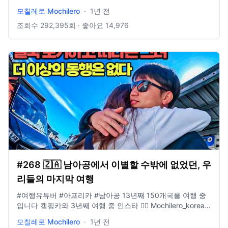
모칠레로가 운영하는 여행사 홈페이지 👉🏻
모칠레로 Mochilero
·
1년 전
www.yologotravel.com/ 메일 👉🏻 yologotrip@gmail.com
조회수
292,395
회 · 좋아요
14,976
#268 🇿🇦 남아공에서 이별할 수밖에 없었던, 우
리들의 마지막 여행
#여행유튜버​ #아프리카 #남아공 13년째 150개국을 여행 중
입니다 캠핑카와 3년째 여행 중 인스타 👉🏻 Mochilero_korean
모칠레로가 운영하는 여행사 홈페이지 👉🏻
모칠레로 Mochilero
·
1년 전
www.yologotravel.com/ 메일 👉🏻 yologotrip@gmail.com