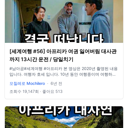
[세계여행 #56] 아프리카 여권 잃어버림 대사관
까지 13시간 운전 / 당일치기
#남아공​​#세계여행​​ #아프리카 본 영상은 2020년 촬영된 내용
입니다. 여행자 호세 입니다. 10년 동안 여행중이며 여행하는
일상을 기록합니다. 주로 브이로그 영상을 올리며 때로는 스페
모칠레로 Mochilero
·
6년 전
인어, 영어, 중국어로 컨텐츠를 만듭니다. 여행 중 편집이 어려
워, 지난 영상을 편집해서 올리는 경우가 많으니 양해 부탁드
조회수
19,147
회 · 좋아요
513
립니다. 캠핑 채널
https://www.youtube.com/channel/UCM9R​​... ... company
https://yologotrip.com/​​ instagram paramemoria facebook
paramemoria blog https://blog.naver.com/yologotrip​​ ...
email yologotrip@gmail.com