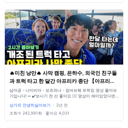
🔥미친 낭만🔥 사막 캠핑, 은하수, 외국인 친구들
과 트럭 타고 한 달간 아프리카 종단 【아프리카
트럭킹 몰아보기】
남아공 - 나미비아 - 보츠와나 - 짐바브웨 트럭킹 영상 몰아보
기입니다! ➖ ✔️보시기 전 선 좋아요 👍🏻 영상이 재미있었다면
구독👊🏻 부탁드립니다! ➖ 📸 Instagram :
상가의 안녕히살아보기
·
2년 전
https://www.instagram.com/sanghyuk1ee/ 📝 Blog :
https://blog.naver.com/sanghyuk1ee 📚 Brunch :
조회수
242,991
회 · 좋아요
4,031
https://brunch.co.kr/@sanghyuk1ee ➖ #아프리카 #남아공
#나미비아 #보츠와나 #짐바브웨 ​⁠ ➖ 카메라 사용 기종 후지 필