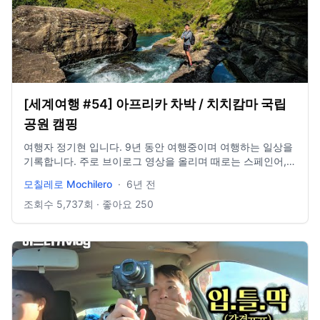
[세계여행 #54] 아프리카 차박 / 치치캄마 국립
공원 캠핑
여행자 정기현 입니다. 9년 동안 여행중이며 여행하는 일상을
기록합니다. 주로 브이로그 영상을 올리며 때로는 스페인어,
영어, 중국어로 컨텐츠를 만듭니다. 여행 중 편집이 어려워, 지
모칠레로 Mochilero
·
6년 전
난 영상을 편집해서 올리는 경우가 많으니 양해 부탁드립니다.
company https://yologotrip.com/ instagram paramemoria
조회수
5,737
회 · 좋아요
250
facebook paramemoria blog
https://blog.naver.com/yologotrip #아프리카 #남아공 #백
팩킹