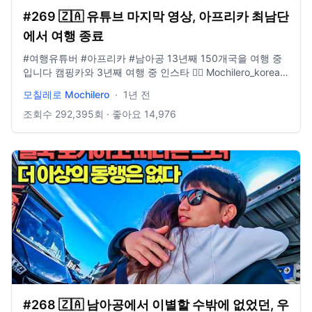
#269 🇿🇦 유튜브 마지막 영상, 아프리카 최남단
에서 여행 종료
#여행유튜버​ #아프리카 #남아공 13년째 150개국을 여행 중
입니다 캠핑카와 3년째 여행 중 인스타 👉🏻 Mochilero_korean
모칠레로가 운영하는 여행사 홈페이지 👉🏻
모칠레로 Mochilero
·
1년 전
www.yologotravel.com/ 메일 👉🏻 yologotrip@gmail.com
조회수
292,395
회 · 좋아요
14,976
#268 🇿🇦 남아공에서 이별할 수밖에 없었던, 우