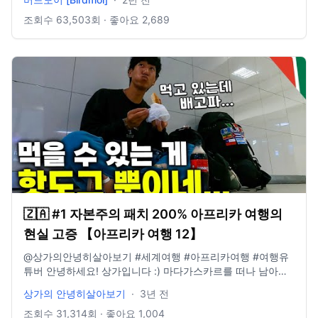
birdmoi@naver.com [촬영 장비] 🎥Camera 1 : gopro10,
https://soundcloud.com/jaricomusic Music Playlist by
iphone14 pro 🎵Music provided by Artlist
조회수
63,503
회 · 좋아요
2,689
http://reurl.kr/1992B2F4FB "I'm Letting Go" by Josh
Woodward. Free download: http://joshwoodward.com/
Music Playlist by http://reurl.kr/259358BAEF "Do Not Go
Gentle" by Josh Woodward. Free download:
http://joshwoodward.com/ Music Playlist by
http://reurl.kr/259358BAEF
🇿🇦 #1 자본주의 패치 200% 아프리카 여행의
현실 고증 【아프리카 여행 12】
@상가의안녕히살아보기 #세계여행 #아프리카여행 #여행유
튜버 안녕하세요! 상가입니다 :) 마다가스카르를 떠나 남아공
으로 왔습니다! 마다가스카르는 정말 아프리카 그 자체였는데
상가의 안녕히살아보기
·
3년 전
남아공은 제가 생각했던 거랑 조금 다르게 미국, 유럽과 비슷
한 모습이었어요 물가 또한... ➖ ✔️보시기 전 선 좋아요 👍🏻 영
조회수
31,314
회 · 좋아요
1,004