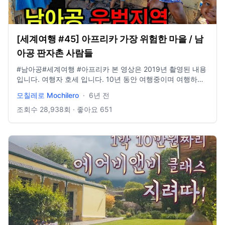
Fighter - https://youtu.be/Iqu_GHcdgaw 🎵Track : Spring
Step - https://youtu.be/PvvaZaaHAm8
[세계여행 #45] 아프리카 가장 위험한 마을 / 남
아공 판자촌 사람들
#남아공#세계여행​​ #아프리카 본 영상은 2019년 촬영된 내용
입니다. 여행자 호세 입니다. 10년 동안 여행중이며 여행하는
일상을 기록합니다. 주로 브이로그 영상을 올리며 때로는 스페
모칠레로 Mochilero
·
6년 전
인어, 영어, 중국어로 컨텐츠를 만듭니다. 여행 중 편집이 어려
워, 지난 영상을 편집해서 올리는 경우가 많으니 양해 부탁드
조회수
28,938
회 · 좋아요
651
립니다. 캠핑 채널
https://www.youtube.com/channel/UCM9R​​... ... company
https://yologotrip.com/​​ instagram paramemoria facebook
paramemoria blog https://blog.naver.com/yologotrip​​ ...
email yologotrip@gmail.com