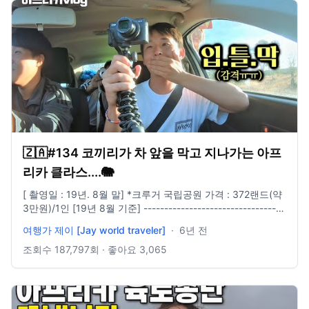
름 Xt-4, 고프로 Hero 9, 아이폰 12 Pro, 인스타 360 x3 ➖
Music provided by 브금대통령 Track : 바보브금 -
https://youtu.be/-_Vc-fl4TX8 Track : Black Comedy -
https://youtu.be/gHlSF3VpB9U Track : 도둑의 계획 - • [브
금대통령] (코믹/살금살금/Quirky) 도둑의 계획/Thief... Track
: Simple Cannon - https://youtu.be/fXq2D2jeIs8 Track :
Blue Sky - https://youtu.be/SZwB8Omdan4 Track : 댕청댕
청 - https://www.youtube.com/watch?v=5qEI_xTPa-Q
Track : Waltz for Golden Retriever -
https://youtu.be/uySw78v2ZR0 Track : 개억울 -
https://youtu.be/zpI1I1Fxs-Q Track : Paesaggio Italiano -
🇿🇦#134 코끼리가 차 앞을 막고 지나가는 아프
https://youtu.be/9PRnPdgNhMI Track : Some Vintage
Mood 2 - https://youtu.be/j_x22l_c7uQ All Night - Ikson
리카 클라스....🐘
Music by Ikson https://soundcloud.com/ikson​ Music
[ 촬영일 : 19년. 8월 말] *크루거 국립공원 가격 : 372랜드(약
Playlist by http://reurl.kr/19C2BF81SQ​ Do It - Ikson Music
3만원)/1인 [19년 8월 기준] ----------------------------------
by Ikson https://soundcloud.com/ikson​ Music Playlist by
---------------------- 카메라 Canon G7x mark2 (메인카메
http://reurl.kr/19C2BF81SQ​ Island - Jarico Soundcloud :
여행가 제이 [Jay world traveler]
·
6년 전
라) Galaxy S8 (서브카메라) GoPro 6 (보조카메라) ----------
https://soundcloud.com/jaricomusic Music Playlist by
---------------------------------------------- 편집 프로그램
조회수
187,797
회 · 좋아요
3,065
http://reurl.kr/1992B2F4FB "I'm Letting Go" by Josh
Vegas pro 16.0 ----------------------------------------------
Woodward. Free download: http://joshwoodward.com/
---------- 비지니스 문의 dndudwls9423@gmail.com -------
Music Playlist by http://reurl.kr/259358BAEF "Do Not Go
------------------------------------------------- 인스타
Gentle" by Josh Woodward. Free download:
http://www.instagram.com/jay_yj_w ------------------------
http://joshwoodward.com/ Music Playlist by