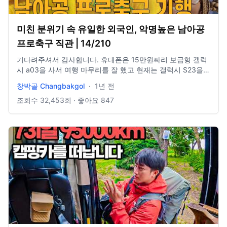
미친 분위기 속 유일한 외국인, 악명높은 남아공
프로축구 직관 | 14/210
기다려주셔서 감사합니다. 휴대폰은 15만원짜리 보급형 갤럭
시 a03을 사서 여행 마무리를 잘 했고 현재는 갤럭시 S23을
24개월 할부로 샀습니다. 열심히 해서 갚겠습니다. 인스타 -
창박골 Changbakgol
·
1년 전
changbakgol 메일 - changbakgoll@gmail.com 브금
https://www.youtube.com/watch?v=5cmlgvekbYY
조회수
32,453
회 · 좋아요
847
@LAKEYINSPIRED #K리그 #축구직관 #축구