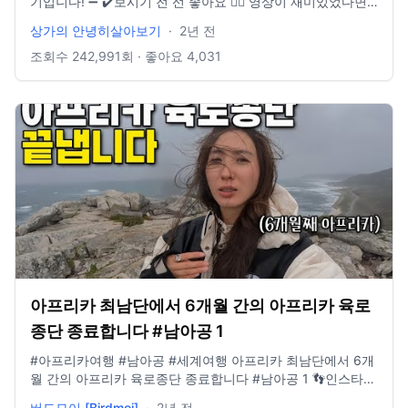
기입니다! ➖ ✔️보시기 전 선 좋아요 👍🏻 영상이 재미있었다면
구독👊🏻 부탁드립니다! ➖ 📸 Instagram :
상가의 안녕히살아보기
·
2년 전
https://www.instagram.com/sanghyuk1ee/ 📝 Blog :
https://blog.naver.com/sanghyuk1ee 📚 Brunch :
조회수
242,991
회 · 좋아요
4,031
https://brunch.co.kr/@sanghyuk1ee ➖ #아프리카 #남아공
#나미비아 #보츠와나 #짐바브웨 ​⁠ ➖ 카메라 사용 기종 후지 필
름 Xt-4, 고프로 Hero 9, 아이폰 12 Pro, 인스타 360 x3 ➖
Music provided by 브금대통령 Track : 바보브금 -
https://youtu.be/-_Vc-fl4TX8 Track : Black Comedy -
https://youtu.be/gHlSF3VpB9U Track : 도둑의 계획 - • [브
금대통령] (코믹/살금살금/Quirky) 도둑의 계획/Thief... Track
: Simple Cannon - https://youtu.be/fXq2D2jeIs8 Track :
Blue Sky - https://youtu.be/SZwB8Omdan4 Track : 댕청댕
청 - https://www.youtube.com/watch?v=5qEI_xTPa-Q
Track : Waltz for Golden Retriever -
https://youtu.be/uySw78v2ZR0 Track : 개억울 -
https://youtu.be/zpI1I1Fxs-Q Track : Paesaggio Italiano -
아프리카 최남단에서 6개월 간의 아프리카 육로
https://youtu.be/9PRnPdgNhMI Track : Some Vintage
Mood 2 - https://youtu.be/j_x22l_c7uQ All Night - Ikson
종단 종료합니다 #남아공 1
Music by Ikson https://soundcloud.com/ikson​ Music
#아프리카여행 #남아공 #세계여행 아프리카 최남단에서 6개
Playlist by http://reurl.kr/19C2BF81SQ​ Do It - Ikson Music
월 간의 아프리카 육로종단 종료합니다 #남아공 1 👣인스타
by Ikson https://soundcloud.com/ikson​ Music Playlist by
👉🏻 birdmoi_ 👣블로그 👉🏻 blog.naver.com/birdmoi 🤝메일 👉🏻
http://reurl.kr/19C2BF81SQ​ Island - Jarico Soundcloud :
버드모이 [Birdmoi]
·
2년 전