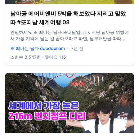
남아공 에어비앤비 5박을 해보았다 지리고 말았
따 #또떠남 세계여행 08
안녕하세요 또 떠나는 남자 또떠남입니다. 지난 남아공 여행에
서 가장 기억에 남는 걸 꼽아보라고 하면, 남부해안을 따라
1000km 뻗어있던 가든루트 여행일 거에요. 그 중에서도 아름
또 떠나는 남자 ddoddunam
·
7년 전
다운 가든루트의 소도시들에 있던 저렴하고 핵고퀄의 에어비
앤비들이 기억납니다. 에어비앤비 사실 유럽이나 일본에서 이
조회수
8,547
회 · 좋아요
116
용할 때 단점도 많이 겪었던 게 사실인데 남아공에서만큼은 단
점을 1도 발견하지 못했습니다. 대저택에 머물면서 5박 동안
숙박비로 인당 22만원을 지출한 가성비 넘치는데다 아름다운
에어비앤비 숙박 경험 +에어비앤비 광고는 절대 아닙니다. 협
찬 좀 해줬으면 좋겠네. 영상에도 나오지만 다 제 카드로 박박
긁어서 사용했어요 :) 더 많은 아프리카 여행 정보는 또떠남 네
이버 블로그를 참고해주세요! http://tripagain.kr