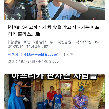
🇿🇦#134 코끼리가 차 앞을 막고 지나가는 아프
리카 클라스....🐘
[ 촬영일 : 19년. 8월 말] *크루거 국립공원 가격 : 372랜드(약
3만원)/1인 [19년 8월 기준] ----------------------------------
---------------------- 카메라 Canon G7x mark2 (메인카메
여행가 제이 [Jay world traveler]
·
6년 전
라) Galaxy S8 (서브카메라) GoPro 6 (보조카메라) ----------
---------------------------------------------- 편집 프로그램
조회수
187,797
회 · 좋아요
3,065
Vegas pro 16.0 ----------------------------------------------
---------- 비지니스 문의 dndudwls9423@gmail.com -------
------------------------------------------------- 인스타
http://www.instagram.com/jay_yj_w ------------------------
-------------------------------- 🎵Music provided by 브금대
통령 🎵Track : Piece of Cake -
https://youtu.be/P0SfHRQY1A4 🎵Track : Lazy Morning -
https://youtu.be/EXyyYIT3Gy8 🎵Track : Confusing Road
- https://youtu.be/ydPppyQQdPc 🎵Track : Street Food