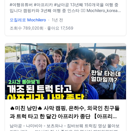
#여행유튜버​ #아프리카 #남아공 13년째 150개국을 여행 중
입니다 캠핑카와 3년째 여행 중 인스타 👉🏻 Mochilero_korean
모칠레로가 운영하는 여행사 홈페이지 👉🏻
모칠레로 Mochilero
·
1년 전
www.yologotravel.com/ 메일 👉🏻 yologotrip@gmail.com
조회수
789,020
회 · 좋아요
17,569
🔥미친 낭만🔥 사막 캠핑, 은하수, 외국인 친구들
과 트럭 타고 한 달간 아프리카 종단 【아프리카
트럭킹 몰아보기】
남아공 - 나미비아 - 보츠와나 - 짐바브웨 트럭킹 영상 몰아보