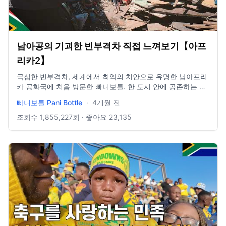
남아공의 기괴한 빈부격차 직접 느껴보기【아프
리카2】
극심한 빈부격차, 세계에서 최악의 치안으로 유명한 남아프리
카 공화국에 처음 방문한 빠니보틀. 한 도시 안에 공존하는 너
무나 다른 풍경을 직접 가보고는 놀라고 마는데... 편집 : 나석
빠니보틀 Pani Bottle
·
4개월 전
철 -------------------------------------- 카메라 DJI Action5
DJI Pocket3 Galaxy S25 Ultra Insta360 X5 ----------------
조회수
1,855,227
회 · 좋아요
23,135
---------------------- 배경음악 Jahzzar - Get Out
https://www.youtube.com/watch?
v=T1LJhPDwexI&list=RDT1LJhPDwexI&start_radio=1
Jahzzar - About u https://www.youtube.com/watch?
v=AR0n7Dm-UXg&list=RDAR0n7Dm-UXg&start_radio=1
Jahzzar - Ma'am
https://studio.youtube.com/video/vQbWG77MMu0/edit