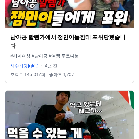
남아공 할렘가에서 잼민이들한테 포위당했습니
다
#세계여행 #남아공 #여행 무료나눔
시수기릿[girit]
·
4년 전
조회수
145,017
회 · 좋아요
1,707