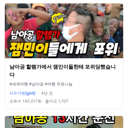
캠핑카조아 패트리온 후원 : http://bit.ly/2HAJTYR 이메일:
campingcarjoa@gmail.com 인스타그램:
https://www.instagram.com/campingcarjoa/ 네이버 블로
그: http://blog.naver.com/campingcarjoa/ 페이스북:
https://www.facebook.com/campingcarjoa/ 트위터:
https://twitter.com/campingcarjoa/ 영상에 나오는 배경음악
은 Epidiemic sound를 사용했어요. 아래의 링크를 클릭해주
세요. All our music is from Epidemic Sound, click below for
a free trial:
https://www.epidemicsound.com/referral/v4zm5f/ --------
---------------------------------------------------------------
남아공 할렘가에서 잼민이들한테 포위당했습니
----- #세계여행 #여행브이로그 #차박 실시간스트리밍 미공
개 영상은 여기를 확인해주세요.https://goo.gl/YmRKJM 저희
다
채널은 캠핑카로 해외 여행 계획하려고 합니다. 이 부분에 대
#세계여행 #남아공 #여행 무료나눔
해서 궁금하시다면 구독하여 주세요.
시수기릿[girit]
·
4년 전
조회수
145,017
회 · 좋아요
1,707