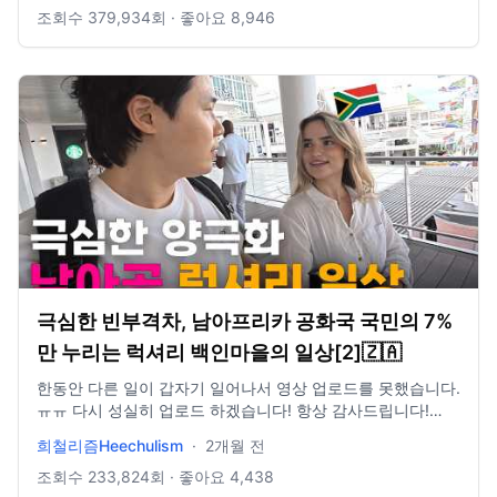
조회수
379,934
회 · 좋아요
8,946
극심한 빈부격차, 남아프리카 공화국 국민의 7%
만 누리는 럭셔리 백인마을의 일상[2]🇿🇦
한동안 다른 일이 갑자기 일어나서 영상 업로드를 못했습니다.
ㅠㅠ 다시 성실히 업로드 하겠습니다! 항상 감사드립니다!
https://www.instagram.com/heechulism_
희철리즘Heechulism
·
2개월 전
조회수
233,824
회 · 좋아요
4,438