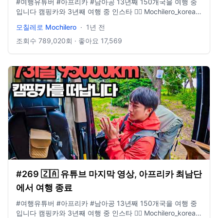
#여행유튜버​ #아프리카 #남아공 13년째 150개국을 여행 중
입니다 캠핑카와 3년째 여행 중 인스타 👉🏻 Mochilero_korean
모칠레로가 운영하는 여행사 홈페이지 👉🏻
모칠레로 Mochilero
·
1년 전
www.yologotravel.com/ 메일 👉🏻 yologotrip@gmail.com
조회수
789,020
회 · 좋아요
17,569
#269 🇿🇦 유튜브 마지막 영상, 아프리카 최남단
에서 여행 종료
#여행유튜버​ #아프리카 #남아공 13년째 150개국을 여행 중
입니다 캠핑카와 3년째 여행 중 인스타 👉🏻 Mochilero_korean