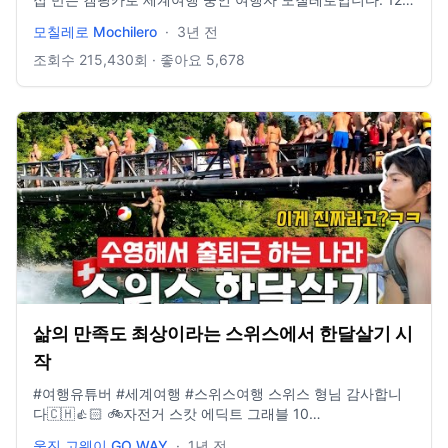
년째 여행 중이며 일상을 기록합니다. Gear info Campervan
모칠레로 Mochilero
·
3년 전
Hyundae Solati 2015 - 자작캠핑카 Sony A7c Sony 24-
105m Sigma 14m Rode pro mice Gopro8 Iphon 11pro Dji
조회수
215,430
회 · 좋아요
5,678
mini2 Program - Adobe BGM - Artlist Maya Isacowitz -
Cant Wait.mp3 Marek Jakubowicz - I Will Always
Remember You.mp3 Magiksolo - Minato.mp3 Letra -
Circle of Life.mp3 Joel Ansett - It Hurts Me.mp3 Jane &
The Boy - Dream About You.mp3
https://artlist.io/jungkihyun-534405 링크 통해서 가입 시 2
개월 추가 혜택 캠핑 채널 ​​https://youtu.be/UGgjwDncKYk
instagram paramemoria facebook paramemoria blog
https://m.blog.naver.com/yologotrip/2… email
yologotrip@gmail.com
삶의 만족도 최상이라는 스위스에서 한달살기 시
작
#여행유튜버 #세계여행 #스위스여행 스위스 형님 감사합니
다🇨🇭👍🏻 🚲자전거 스캇 에딕트 그래블 10
https://www.scott-korea.com/shop/1675220381 🧢모자 아
웅진 고웨이 GO WAY
·
1년 전