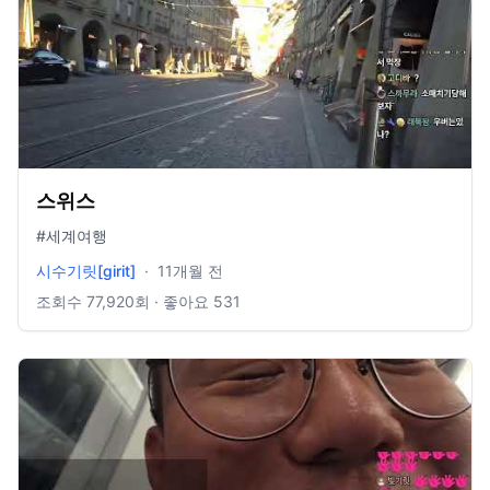
스위스
#세계여행
시수기릿[girit]
·
11개월 전
조회수
77,920
회 · 좋아요
531