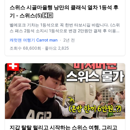
스위스 시골마을행 낭만의 클래식 열차 1등석 후
기 - 스위스(5)🇨🇭
벨에포크 기차는 1등석으로 꼭 한번 타보시길 바랍니다. (스위
스 패스 2등석 소지시 1등석으로 변경 2만원만 결제 후 이용가
능) (여름 시즌에는 예약 필수) 영상이 늦어졌네요. 더 부지런
캐럿맨 여행기 Carrot man
·
2년 전
히 여행 하겠습니다. 항상 함께 여행해주셔서 감사합니다.
**144개 언어 오프라인 동시 번역기 •우애스크• 의 지원을 받
조회수
68,600
회 · 좋아요
2,825
아 제작되었습니다** 🟧인스타그램
https://instagram.com/carrotmantravel?
igshid=OGQ5ZDc2ODk2ZA== 문의 e mail :
cmco1024@naver.com 촬영장비. 고프로 11 히어로 블랙 아
이폰 14 pro 인스타 360 X3 인스타 360 ONE RS (360도 드
론식 촬영) 편집 프로그램 : 어도비 프리미어프로 2023 BGM :
아트리스트 유료 음원 추출
지갑 탈탈 털리고 시작하는 스위스 여행, 그리고