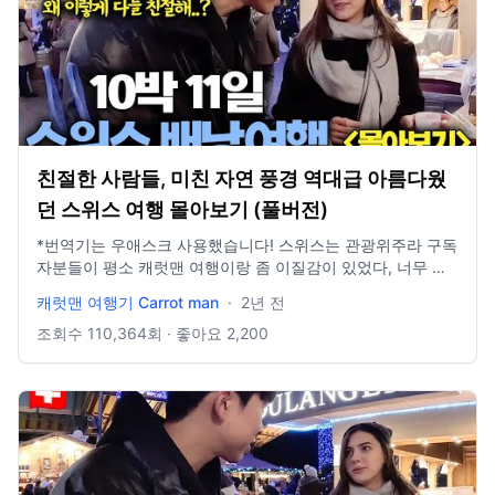
Instagram @half_traveler Business Mail
wjgoway@naver.com Camera Gopro10 Iphone 14pro
친절한 사람들, 미친 자연 풍경 역대급 아름다웠
던 스위스 여행 몰아보기 (풀버전)
*번역기는 우애스크 사용했습니다! 스위스는 관광위주라 구독
자분들이 평소 캐럿맨 여행이랑 좀 이질감이 있었다, 너무 풍
경이 예쁘기만한 영상같았다 좀 심심했다 라는 피드백이 있었
캐럿맨 여행기 Carrot man
·
2년 전
습니다 여행 경비 또한 많이 들었지만 사람들, 풍경 모든게 최
고였습니다. 나중에 돈 많이 벌어서 사랑하는 여자친구와 가족
조회수
110,364
회 · 좋아요
2,200
들 모시고 꼭 다시 한번 오고싶네요. 감사합니다.