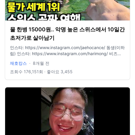
물 한병 15000원.. 악명 높은 스위스에서 10일간
초저가로 살아남기
인스타: https://www.instagram.com/jaehocance/ 동생(이하
림) 인스타: https://www.instagram.com/harimong/ 비즈니
스 문의: jaehlee36@gmail.com
재호캉스
·
8개월 전
조회수
176,151
회 · 좋아요
3,455