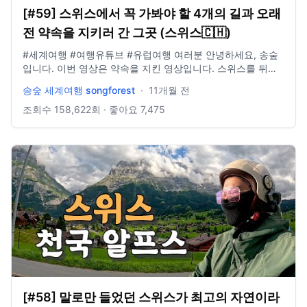
[#59] 스위스에서 꼭 가봐야 할 4개의 길과 오래
전 약속을 지키러 간 그곳 (스위스🇨🇭)
#세계여행 #여행유튜브 #유럽여행 여러분 안녕하세요, 송숲
입니다. 이번 영상은 약속을 지킨 영상입니다. 스위스를 뒤로
하고 이탈리아로 간 영상인데 참으로 감회가 새로웠습니다. 오
송숲 세계여행 songforest
·
11개월 전
늘도 영상 봐주셔서 감사드리고, 오늘도 행복한 하루 보내시길
바랍니다. 오늘도 사랑합니다. 비즈니스 이메일:
조회수
158,622
회 · 좋아요
7,475
biz@companyboat.com 개인 이메일:
dlstjr8585@naver.com 인스타그램: song_forest 카메라:
GoPro12 black, Iphone 13 드론: DJI Mini Pro3
[#58] 말로만 들었던 스위스가 최고의 자연이라