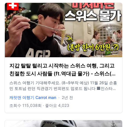
지갑 탈탈 털리고 시작하는 스위스 여행, 그리고
친절한 도시 사람들 (ft.역대급 물가) - 스위스(1)
🇨🇭
스위스 여행기 기대해주세요. (8~9부작 예상) 11월 26일 손흥
민 토트넘 런던 직관경기 번외편도 업로드 됩니다 🟧인스타그
램 https://instagram.com/carrotmantravel?
캐럿맨 여행기 Carrot man
·
2년 전
igshid=OGQ5ZDc2ODk2ZA== 문의 e mail :
cmco1024@naver.com 촬영장비. 고프로 11 히어로 블랙 아
조회수
115,038
회 · 좋아요
4,023
이폰 14 pro 인스타 360 X3 인스타 360 ONE RS (360도 드
론식 촬영) 편집 프로그램 : 어도비 프리미어프로 2023 BGM :
아트리스트 유료 음원 추출.