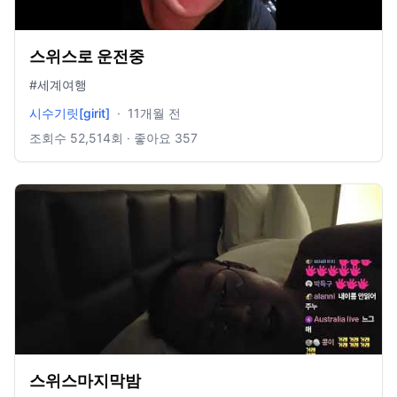
스위스로 운전중
#세계여행
시수기릿[girit]
·
11개월 전
조회수
52,514
회 · 좋아요
357
스위스마지막밤