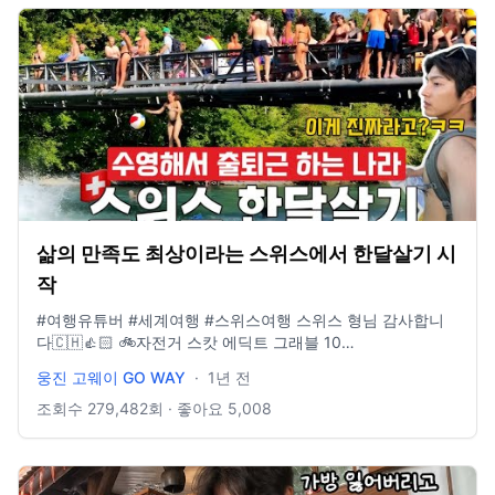
· · · · · · · · · · · · · · · · · · · · · · 📩 비즈니스 문의 :
wjgoway@naver.com ⭐️ 인스타그램 : @gowayeverywhere
삶의 만족도 최상이라는 스위스에서 한달살기 시
작
#여행유튜버 #세계여행 #스위스여행 스위스 형님 감사합니
다🇨🇭👍🏻 🚲자전거 스캇 에딕트 그래블 10
https://www.scott-korea.com/shop/1675220381 🧢모자 아
웅진 고웨이 GO WAY
·
1년 전
웃도어리서치 선 러너 캡
https://www.youngonestore.co.kr/product/UE3CR03B 📩
조회수
279,482
회 · 좋아요
5,008
비즈니스 문의 : wjgoway@naver.com ⭐️ 인스타그램 :
@gowayeverywhere