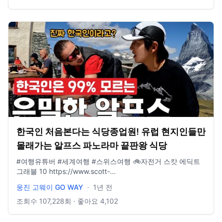
한국인 처음본다는 식당종업원! 유럽 현지인들만
몰래가는 알프스 파노라마 끝판왕 식당
#여행유튜버 #세계여행 #스위스여행 🚲자전거 스캇 에딕트
그래블 10 https://www.scott-
korea.com/shop/1675220381 🧢모자 아웃도어리서치 선 러
웅진 고웨이 GO WAY
·
1년 전
너 캡
https://www.youngonestore.co.kr/product/UE3CR03B · · ·
조회수
107,228
회 · 좋아요
4,102
· · · · · · · · · · · · · · · · · · · · · · · · · · · · 📩 비즈니스 문의 :
wjgoway@naver.com ⭐️ 인스타그램 : @gowayeverywhere