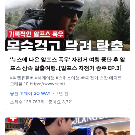
'뉴스에 나온 알프스 폭우' 자전거 여행 중단 후 알
프스 산속 탈출여행..[알프스 자전거 종주 EP.3]
#여행유튜버 #세계여행 #스위스여행 🚲자전거 스캇 에딕트
그래블 10 https://www.scott-
korea.com/shop/1675220381 🧢모자 아웃도어리서치 선 러
웅진 고웨이 GO WAY
·
1년 전
너 캡
https://www.youngonestore.co.kr/product/UE3CR03B · · ·
조회수
138,763
회 · 좋아요
3,721
· · · · · · · · · · · · · · · · · · · · · · · · · · · · 📩 비즈니스 문의 :
wjgoway@naver.com ⭐️ 인스타그램 : @gowayeverywhere