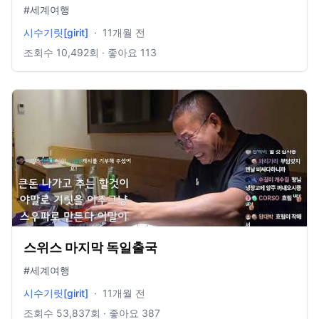
#세계여행
시수기릿[girit]
·
11개월 전
조회수
10,492
회 · 좋아요
113
스위스 마지막 독일출국
#세계여행
시수기릿[girit]
·
11개월 전
조회수
53,837
회 · 좋아요
387