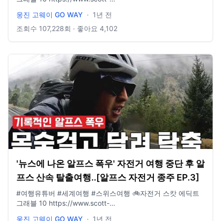
korea.com/shop/1675220381 🧢모자 아웃도어리서치 선 러
웅진 고웨이 GO WAY
·
1년 전
너 캡
https://www.youngonestore.co.kr/product/UE3CR03B · · ·
조회수
107,228
회 · 좋아요
4,102
· · · · · · · · · · · · · · · · · · · · · · · · · · · · 📩 비즈니스 문의 :
wjgoway@naver.com ⭐️ 인스타그램 : @gowayeverywhere
'뉴스에 나온 알프스 폭우' 자전거 여행 중단 후 알
프스 산속 탈출여행..[알프스 자전거 종주 EP.3]
#여행유튜버 #세계여행 #스위스여행 🚲자전거 스캇 에딕트
그래블 10 https://www.scott-
korea.com/shop/1675220381 🧢모자 아웃도어리서치 선 러
웅진 고웨이 GO WAY
·
1년 전