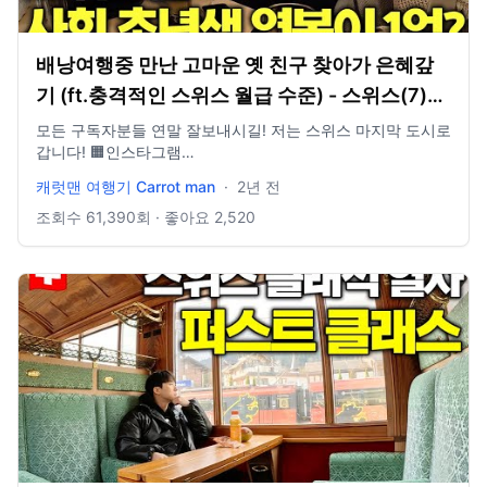
배낭여행중 만난 고마운 옛 친구 찾아가 은혜갚
기 (ft.충격적인 스위스 월급 수준) - 스위스(7)
🇨🇭
모든 구독자분들 연말 잘보내시길! 저는 스위스 마지막 도시로
갑니다! 🟧인스타그램
https://instagram.com/carrotmantravel?
캐럿맨 여행기 Carrot man
·
2년 전
igshid=OGQ5ZDc2ODk2ZA== 문의 e mail :
cmco1024@naver.com 촬영장비. 고프로 11 히어로 블랙 아
조회수
61,390
회 · 좋아요
2,520
이폰 14 pro 인스타 360 X3 인스타 360 ONE RS (360도 드
론식 촬영) 편집 프로그램 : 어도비 프리미어프로 2023. BGM
: 아트리스트 유료 음원 추출