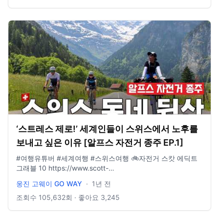
· · · · · · · · · · · · · · · · · · · · · · · · · · · · 📩 비즈니스 문의 :
wjgoway@naver.com ⭐️ 인스타그램 : @gowayeverywhere
‘스트레스 제로!’ 세계인들이 스위스에서 노후를
보내고 싶은 이유 [알프스 자전거 종주 EP.1]
#여행유튜버 #세계여행 #스위스여행 🚲자전거 스캇 에딕트
그래블 10 https://www.scott-
korea.com/shop/1675220381 🧢모자 아웃도어리서치 선 러
웅진 고웨이 GO WAY
·
1년 전
너 캡
https://www.youngonestore.co.kr/product/UE3CR03B · · ·
조회수
105,632
회 · 좋아요
3,245
· · · · · · · · · · · · · · · · · · · · · · · · · · · · 📍요즘 여행 필수품- E-
sim 할인받아 구매하기! https://3ha.in/r/110309 · · · · · · · · ·