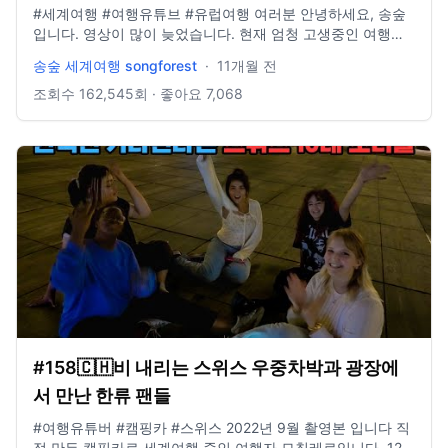
#세계여행 #여행유튜브 #유럽여행 여러분 안녕하세요, 송숲
입니다. 영상이 많이 늦었습니다. 현재 엄청 고생중인 여행을
하고 있어서 여행에 집중을 하고 있습니다. 오늘도 영상 봐주
송숲 세계여행 songforest
·
11개월 전
셔서 감사드리고, 오늘도 행복한 하루 보내시길 바랍니다. 오
늘도 사랑합니다. 비즈니스 이메일: biz@companyboat.com
조회수
162,545
회 · 좋아요
7,068
개인 이메일: dlstjr8585@naver.com 인스타그램:
song_forest 카메라: GoPro12 black, Iphone 13 드론: DJI
Mini Pro3
#158🇨🇭비 내리는 스위스 우중차박과 광장에
서 만난 한류 팬들
#여행유튜버​ #캠핑카 #스위스 2022년 9월 촬영본 입니다 직
접 만든 캠핑카로 세계여행 중인 여행자 모칠레로입니다. 12