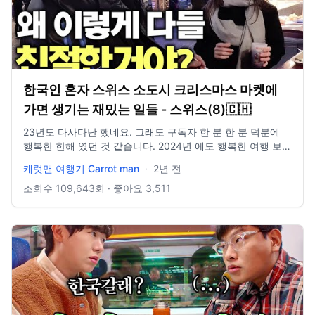
한국인 혼자 스위스 소도시 크리스마스 마켓에
가면 생기는 재밌는 일들 - 스위스(8)🇨🇭
23년도 다사다난 했네요. 그래도 구독자 한 분 한 분 덕분에
행복한 한해 였던 것 같습니다. 2024년 에도 행복한 여행 보여
드릴게요. 지난 한해도 부족한 저를 응원해주셔서 감사했습니
캐럿맨 여행기 Carrot man
·
2년 전
다! 다들 복 많이 받으시고 행복으로 가득 찬 24년이 되시길
🟧인스타그램 https://instagram.com/carrotmantravel?
조회수
109,643
회 · 좋아요
3,511
igshid=OGQ5ZDc2ODk2ZA== 문의 e mail :
cmco1024@naver.com 촬영장비. 고프로 11 히어로 블랙 아
이폰 14 pro 인스타 360 X3 인스타 360 ONE RS (360도 드
론식 촬영) 편집 프로그램 : 어도비 프리미어프로 2023 BGM :
아트리스트 유료 음원 추출