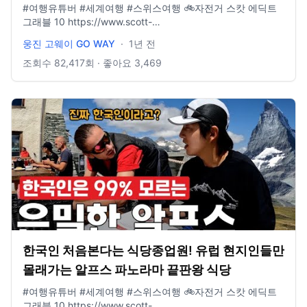
EP.6]
#여행유튜버 #세계여행 #스위스여행 🚲자전거 스캇 에딕트
그래블 10 https://www.scott-
korea.com/shop/1675220381 🧢모자 아웃도어리서치 선 러
웅진 고웨이 GO WAY
·
1년 전
너 캡
https://www.youngonestore.co.kr/product/UE3CR03B · · ·
조회수
82,417
회 · 좋아요
3,469
· · · · · · · · · · · · · · · · · · · · · · · · · · · · 📩 비즈니스 문의 :
wjgoway@naver.com ⭐️ 인스타그램 : @gowayeverywhere
한국인 처음본다는 식당종업원! 유럽 현지인들만
몰래가는 알프스 파노라마 끝판왕 식당
#여행유튜버 #세계여행 #스위스여행 🚲자전거 스캇 에딕트
그래블 10 https://www.scott-