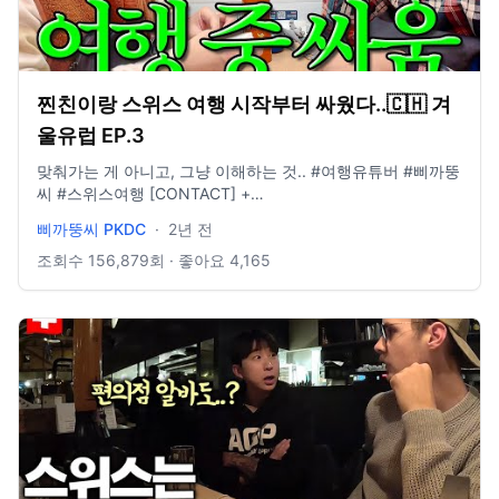
찐친이랑 스위스 여행 시작부터 싸웠다..🇨🇭 겨
울유럽 EP.3
맞춰가는 게 아니고, 그냥 이해하는 것.. #여행유튜버 #삐까뚱
씨 #스위스여행 [CONTACT] +
https://www.instagram.com/pikaddung.c +
삐까뚱씨 PKDC
·
2년 전
hshyun0602@naver.com [장비 정보] - 액션캠: 오즈모 포켓
3 - 미러리스 카메라: 캐논 EOS M6 Mark2
조회수
156,879
회 · 좋아요
4,165