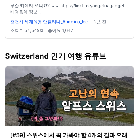
무슨 카메라 쓰나요? ↓↓ https://linktr.ee/angelinagadget
배경음악 정보
https://blog.naver.com/selxy/221688046797 제가 배경음
천천히 세계여행 앤젤리나_Angelina_lee
·
2년 전
악을 어디서 구해서쓰는지 적어놨어요 ! 도움이 되었으면 좋겠
어요 https://bit.ly/Artlist2free Artlist 2달 무료 링크 (1년 가입
조회수
54,549
회 · 좋아요
1,647
시) , 한 달 도 가입 가능 !
http://share.epidemicsound.com/30daysfree (에피데믹사
운드 한 달 무료링크) https://youtu.be/O-49tsFFf4o 드론 영
Switzerland 인기 여행 유튜브
상 채널 🌸 Instagram →
https://www.instagram.com/lovelew 🌸 Naver blog →
https://blog.naver.com/selxy - 위 링크로 구매시 저에게 수
수료가 지불될 수 있습니다.
[#59] 스위스에서 꼭 가봐야 할 4개의 길과 오래