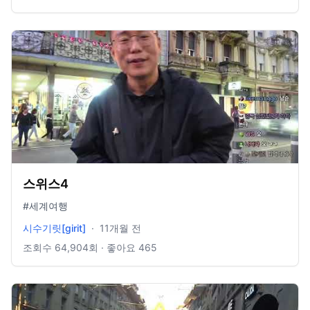
스위스4
#세계여행
시수기릿[girit]
·
11개월 전
조회수
64,904
회 · 좋아요
465