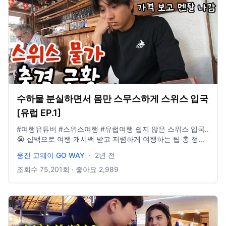
수하물 분실하면서 몸만 스무스하게 스위스 입국
[유럽 EP.1]
#여행유튜버 #스위스여행 #유럽여행 쉽지 않은 스위스 입국..
😭 샵백으로 여행 캐시백 받고 저렴하게 여행하는 팁 총 정리!
1. 친구 초대 코드로 샵백 가입하고 1만원 보너스 캐시백! - 친
웅진 고웨이 GO WAY
·
2년 전
구 초대 코드 : YT-goway - 친구 초대 링크 :
https://app.shopback.com/kor/partner/YT-goway 2. 샵백
조회수
75,201
회 · 좋아요
2,989
신규 멤버 혜택으로 2만원 보너스 캐시백! - 샵백 첫 구매로 여
행 추천 스토어에서 예약 시, 2만원 보너스 캐시백 3. KB국민
비자 카드 등록하고 추가 3% 보너스 캐시백! ※ 자세한 캐시백
적립 및 환급 조건은 샵백에서 확인하세요 *이번 영상은 샵백
코리아 측으로 광고료를 지급받아 제작하였습니다 Contact