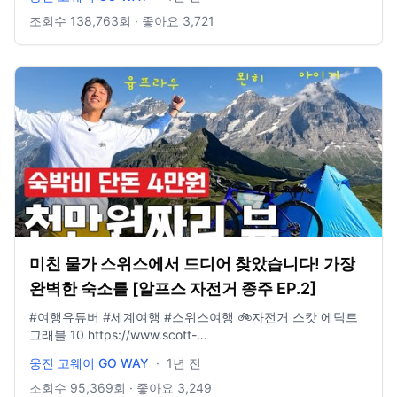
너 캡
https://www.youngonestore.co.kr/product/UE3CR03B · · ·
조회수
138,763
회 · 좋아요
3,721
· · · · · · · · · · · · · · · · · · · · · · · · · · · · 📩 비즈니스 문의 :
wjgoway@naver.com ⭐️ 인스타그램 : @gowayeverywhere
미친 물가 스위스에서 드디어 찾았습니다! 가장
완벽한 숙소를 [알프스 자전거 종주 EP.2]
#여행유튜버 #세계여행 #스위스여행 🚲자전거 스캇 에딕트
그래블 10 https://www.scott-
korea.com/shop/1675220381 🧢모자 아웃도어리서치 선 러
웅진 고웨이 GO WAY
·
1년 전
너 캡
https://www.youngonestore.co.kr/product/UE3CR03B · · ·
조회수
95,369
회 · 좋아요
3,249