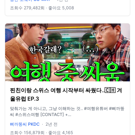
웃도어리서치 선 러너 캡
https://www.youngonestore.co.kr/product/UE3CR03B 📩
조회수
279,482
회 · 좋아요
5,008
비즈니스 문의 : wjgoway@naver.com ⭐️ 인스타그램 :
@gowayeverywhere
찐친이랑 스위스 여행 시작부터 싸웠다..🇨🇭 겨
울유럽 EP.3
맞춰가는 게 아니고, 그냥 이해하는 것.. #여행유튜버 #삐까뚱
씨 #스위스여행 [CONTACT] +
https://www.instagram.com/pikaddung.c +
삐까뚱씨 PKDC
·
2년 전
hshyun0602@naver.com [장비 정보] - 액션캠: 오즈모 포켓
3 - 미러리스 카메라: 캐논 EOS M6 Mark2
조회수
156,879
회 · 좋아요
4,165