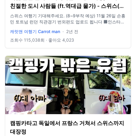
친절한 도시 사람들 (ft.역대급 물가) - 스위스(1)
🇨🇭
스위스 여행기 기대해주세요. (8~9부작 예상) 11월 26일 손흥
민 토트넘 런던 직관경기 번외편도 업로드 됩니다 🟧인스타그
램 https://instagram.com/carrotmantravel?
캐럿맨 여행기 Carrot man
·
2년 전
igshid=OGQ5ZDc2ODk2ZA== 문의 e mail :
cmco1024@naver.com 촬영장비. 고프로 11 히어로 블랙 아
조회수
115,038
회 · 좋아요
4,023
이폰 14 pro 인스타 360 X3 인스타 360 ONE RS (360도 드
론식 촬영) 편집 프로그램 : 어도비 프리미어프로 2023 BGM :
아트리스트 유료 음원 추출.
캠핑카타고 독일에서 프랑스 거쳐서 스위스까지
대장정