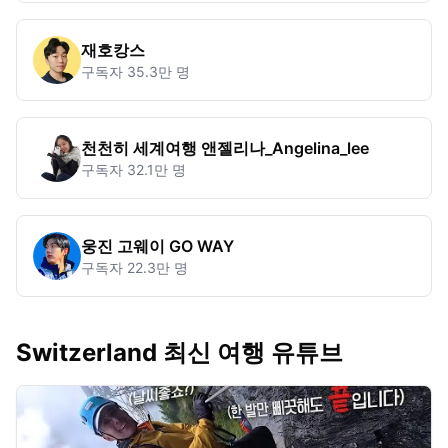
재호캉스
구독자
35.3만 명
천천히 세계여행 앤젤리나_Angelina_lee
구독자
32.1만 명
웅진 고웨이 GO WAY
구독자
22.3만 명
Switzerland 최신 여행 유튜브