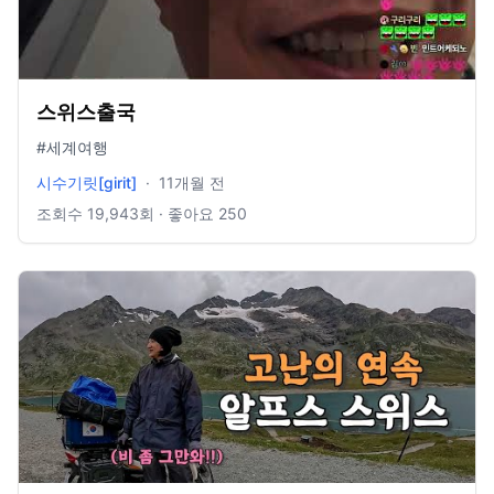
스위스출국
#세계여행
시수기릿[girit]
·
11개월 전
조회수
19,943
회 · 좋아요
250