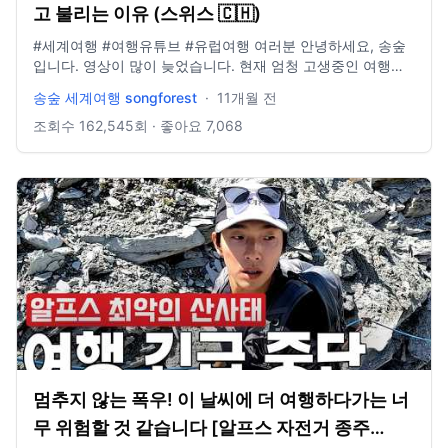
고 불리는 이유 (스위스 🇨🇭)
#세계여행 #여행유튜브 #유럽여행 여러분 안녕하세요, 송숲
입니다. 영상이 많이 늦었습니다. 현재 엄청 고생중인 여행을
하고 있어서 여행에 집중을 하고 있습니다. 오늘도 영상 봐주
송숲 세계여행 songforest
·
11개월 전
셔서 감사드리고, 오늘도 행복한 하루 보내시길 바랍니다. 오
늘도 사랑합니다. 비즈니스 이메일: biz@companyboat.com
조회수
162,545
회 · 좋아요
7,068
개인 이메일: dlstjr8585@naver.com 인스타그램:
song_forest 카메라: GoPro12 black, Iphone 13 드론: DJI
Mini Pro3
멈추지 않는 폭우! 이 날씨에 더 여행하다가는 너
무 위험할 것 같습니다 [알프스 자전거 종주