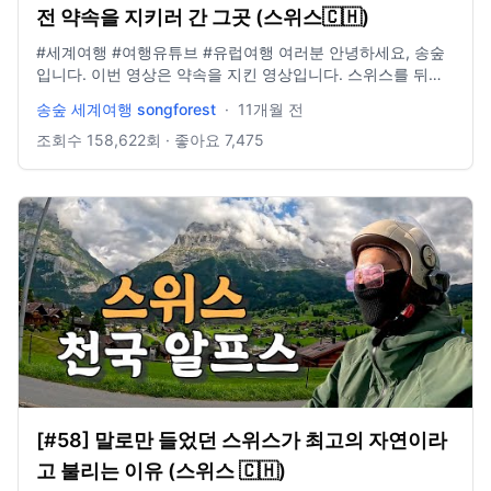
전 약속을 지키러 간 그곳 (스위스🇨🇭)
#세계여행 #여행유튜브 #유럽여행 여러분 안녕하세요, 송숲
입니다. 이번 영상은 약속을 지킨 영상입니다. 스위스를 뒤로
하고 이탈리아로 간 영상인데 참으로 감회가 새로웠습니다. 오
송숲 세계여행 songforest
·
11개월 전
늘도 영상 봐주셔서 감사드리고, 오늘도 행복한 하루 보내시길
바랍니다. 오늘도 사랑합니다. 비즈니스 이메일:
조회수
158,622
회 · 좋아요
7,475
biz@companyboat.com 개인 이메일:
dlstjr8585@naver.com 인스타그램: song_forest 카메라:
GoPro12 black, Iphone 13 드론: DJI Mini Pro3
[#58] 말로만 들었던 스위스가 최고의 자연이라
고 불리는 이유 (스위스 🇨🇭)